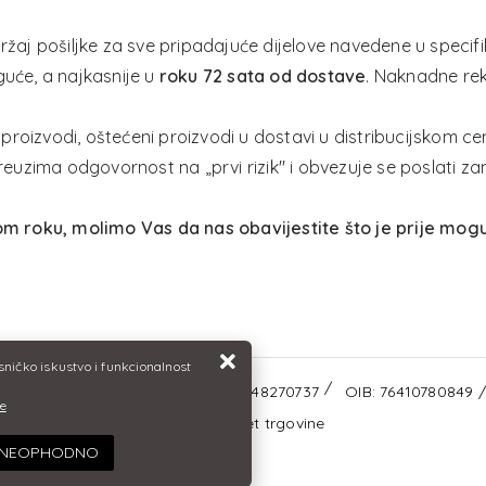
držaj pošiljke za sve pripadajuće dijelove navedene u specif
guće, a najkasnije u
roku 72 sata od dostave
. Naknadne re
i proizvodi, oštećeni proizvodi u dostavi u distribucijskom ce
preuzima odgovornost na „prvi rizik" i obvezuje se poslati z
 roku, molimo Vas da nas obavijestite što je prije mogu
isničko iskustvo i funkcionalnost
vnička 103, 48260 Križevci
+38548270737
OIB: 76410780849
je
Izrada internet trgovine
O NEOPHODNO