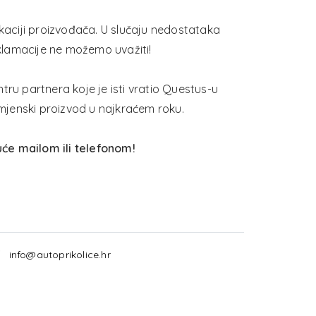
ikaciji proizvođača. U slučaju nedostataka
klamacije ne možemo uvažiti!
ntru partnera koje je isti vratio Questus-u
amjenski proizvod u najkraćem roku.
će mailom ili telefonom!
info@autoprikolice.hr