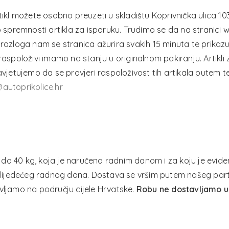
rtikl možete osobno preuzeti u skladištu Koprivnička ulica 1
o spremnosti artikla za isporuku. Trudimo se da na stranici 
 razloga nam se stranica ažurira svakih 15 minuta te prika
su raspoloživi imamo na stanju u originalnom pakiranju. Artikl
vjetujemo da se provjeri raspoloživost tih artikala putem tele
autoprikolice.hr
o 40 kg, koja je naručena radnim danom i za koju je eviden
a slijedećeg radnog dana. Dostava se vršim putem našeg pa
vljamo na području cijele Hrvatske.
Robu ne dostavljamo u