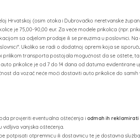
jeloj Hrvatskoj (osim otoka i Dubrovačko neretvanske župa
lice je 75,00-90,00 eur. Za veće modele prikolica (npr. prik
acijom sa odjelom prodaje ili se preuzima u poslovnici. Na 
ovnici". Ukoliko se radi o dodatnoj opremi koja se isporuč
 bi prilikom transporta postojala mogućnost da se oštete, t
 auto prikolice je od 7 do 14 dana od datuma evidentirane u
nost da vozač neće moći dostaviti auto prikolice do samih 
oda provjeriti eventualna oštećenja i
odmah ih reklamirati
u vidljiva vanjska oštećenja.
e potpisati otpremnicu ili dostavnicu te je dostavna služb