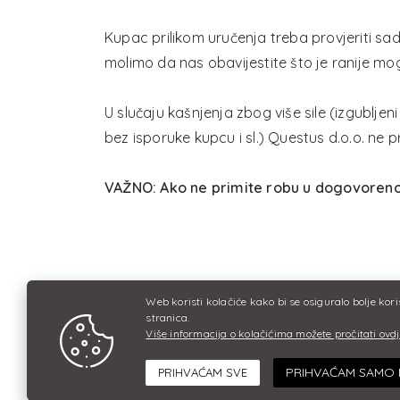
Kupac prilikom uručenja treba provjeriti sa
molimo da nas obavijestite što je ranije mo
U slučaju kašnjenja zbog više sile (izgubljen
bez isporuke kupcu i sl.) Questus d.o.o. ne 
VAŽNO: Ako ne primite robu u dogovorenom
Web koristi kolačiće kako bi se osiguralo bolje kor
stranica.
Questus d.o.o.
Kopri
Više informacija o kolačićima možete pročitati ovd
PRIHVAĆAM SAM
PRIHVAĆAM SVE