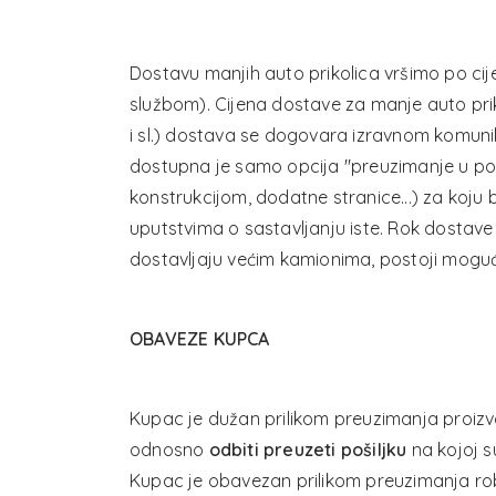
Dostavu manjih auto prikolica vršimo po ci
službom). Cijena dostave za manje auto priko
i sl.) dostava se dogovara izravnom komunik
dostupna je samo opcija "preuzimanje u posl
konstrukcijom, dodatne stranice...) za koju
uputstvima o sastavljanju iste. Rok dostave
dostavljaju većim kamionima, postoji moguć
OBAVEZE KUPCA
Kupac je dužan prilikom preuzimanja proizv
odnosno
odbiti preuzeti pošiljku
na kojoj s
Kupac je obavezan prilikom preuzimanja rob