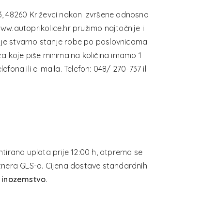
03, 48260 Križevci nakon izvršene odnosno
www.autoprikolice.hr pružimo najtočnije i
zuje stvarno stanje robe po poslovnicama
i za koje piše minimalna količina imamo 1
fona ili e-maila. Telefon: 048/ 270-737 ili
tirana uplata prije 12:00 h, otprema se
rtnera GLS-a. Cijena dostave standardnih
 inozemstvo.