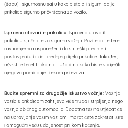
(šapu) i sigurnosnu sajlu kako biste bili sigurni da je
prikolica sigurno pričvršćena za vozilo.
Ispravno utovarite prikolicu:
Ispravno utovariti
prikolicu ključno je za sigurnu vožnju. Pazite da je teret
ravnomjerno raspoređen i da su teški predmeti
postavljeni u blizini prednjeg dijela prikolice. Također,
učvrstite teret trakama ili užadima kako biste spriječili
njegovo pomicanje tijekom prijevoza.
Budite spremni za drugačije iskustvo vožnje:
Vožnja
vozila s prikolicom zahtijeva više truda i strpljenja nego
vožnja običnog automobila. Dodatna težina utjecat će
na upravljanje vašim vozilom i morat ćete zakretati šire
i omogućiti veću udaljenost prilikom kočenja.