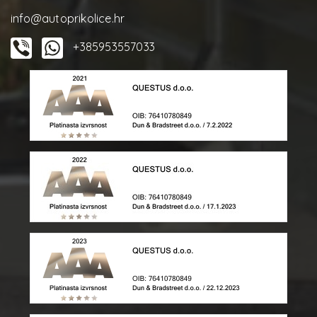
info@autoprikolice.hr
+385953557033