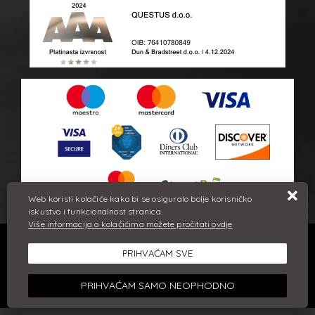
Web koristi kolačiće kako bi se osiguralo bolje korisničko
iskustvo i funkcionalnost stranica.
Više informacija o kolačićima možete pročitati ovdje
Sve cijene iskazane su u eurima i uključuju PDV. Trudimo se dati
PRIHVAĆAM SVE
što bolji i točniji opis i sliku. Unatoč tome, ne možemo
garantirati da su svi navedeni podaci i slike u potpunosti točni.
Ne odgovaramo za eventualne pogreške nastale u opisu
PRIHVAĆAM SAMO NEOPHODNO
proizvoda, greške prilikom štampanja te promjene cijena.