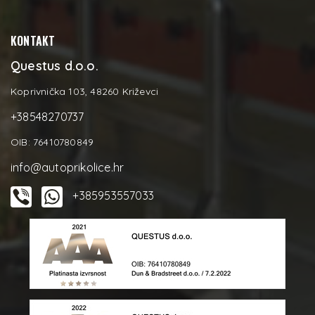
KONTAKT
Questus d.o.o.
Koprivnička 103, 48260 Križevci
+38548270737
OIB: 76410780849
info@autoprikolice.hr
+385953557033