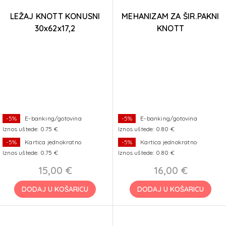
LEŽAJ KNOTT KONUSNI
MEHANIZAM ZA ŠIR.PAKNI
30x62x17,2
KNOTT
200x30/200x50/203,2x40
/250x40
-5%
E-banking/gotovina
-5%
E-banking/gotovina
Iznos uštede: 0.75 €
Iznos uštede: 0.80 €
-5%
Kartica jednokratno
-5%
Kartica jednokratno
Iznos uštede: 0.75 €
Iznos uštede: 0.80 €
15,00 €
16,00 €
DODAJ U KOŠARICU
DODAJ U KOŠARICU