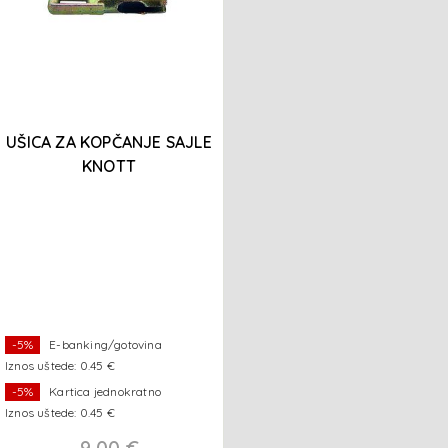
UŠICA ZA KOPČANJE SAJLE
KNOTT
-5%
E-banking/gotovina
Iznos uštede: 0.45 €
-5%
Kartica jednokratno
Iznos uštede: 0.45 €
9,00 €