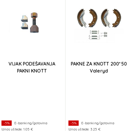
VIJAK PODEŠAVANJA
PAKNE ZA KNOTT 200*50
PAKNI KNOTT
Valeryd
160x35/200x50
-5%
E-banking/gotovina
-5%
E-banking/gotovina
Iznos uštede: 1.05 €
Iznos uštede: 3.25 €