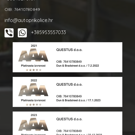
OIB: 76410780849
info@autoprikolice.hr
+385953557033