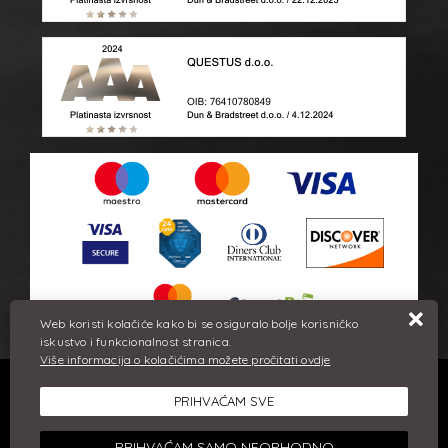
Web koristi kolačiće kako bi se osiguralo bolje korisničko
iskustvo i funkcionalnost stranica.
Više informacija o kolačićima možete pročitati ovdje
Sve cijene iskazane su u eurima i uključuju PDV. Trudimo se dati
što bolji i točniji opis i sliku. Unatoč tome, ne možemo
PRIHVAĆAM SVE
garantirati da su svi navedeni podaci i slike u potpunosti točni.
Ne odgovaramo za eventualne pogreške nastale u opisu
PRIHVAĆAM SAMO NEOPHODNO