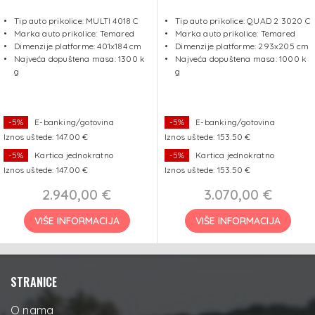
Tip auto prikolice: MULTI 4018 C
Tip auto prikolice: QUAD 2 3020 C
Marka auto prikolice: Temared
Marka auto prikolice: Temared
Dimenzije platforme: 401x184 cm
Dimenzije platforme: 293x205 cm
Najveća dopuštena masa: 1300 k
Najveća dopuštena masa: 1000 k
g
g
-5%
E-banking/gotovina
-5%
E-banking/gotovina
Iznos uštede: 147.00 €
Iznos uštede: 153.50 €
-5%
Kartica jednokratno
-5%
Kartica jednokratno
Iznos uštede: 147.00 €
Iznos uštede: 153.50 €
2.940,00 €
3.070,00 €
VIŠE INFORMACIJA
VIŠE INFORMACIJA
STRANICE
O nama