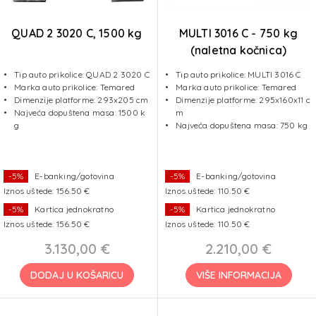
QUAD 2 3020 C, 1500 kg
MULTI 3016 C - 750 kg
(naletna kočnica)
Tip auto prikolice: QUAD 2 3020 C
Tip auto prikolice: MULTI 3016 C
Marka auto prikolice: Temared
Marka auto prikolice: Temared
Dimenzije platforme: 293x205 cm
Dimenzije platforme: 295x160x11 c
Najveća dopuštena masa: 1500 k
m
g
Najveća dopuštena masa: 750 kg
-5%
E-banking/gotovina
-5%
E-banking/gotovina
Iznos uštede: 156.50 €
Iznos uštede: 110.50 €
-5%
Kartica jednokratno
-5%
Kartica jednokratno
Iznos uštede: 156.50 €
Iznos uštede: 110.50 €
3.130,00 €
2.210,00 €
DODAJ U KOŠARICU
VIŠE INFORMACIJA