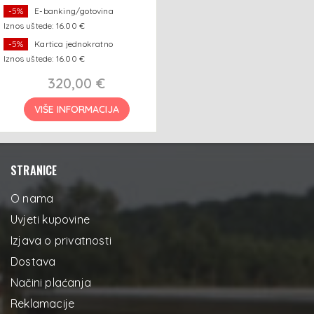
-5%
E-banking/gotovina
Iznos uštede: 16.00 €
-5%
Kartica jednokratno
Iznos uštede: 16.00 €
320,00 €
VIŠE INFORMACIJA
STRANICE
O nama
Uvjeti kupovine
Izjava o privatnosti
Dostava
Načini plaćanja
Reklamacije