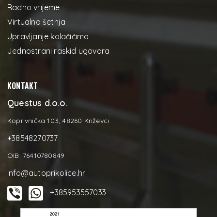
Radno vrijeme
Virtualna šetnja
Upravljanje kolačićima
Jednostrani raskid ugovora
KONTAKT
Questus d.o.o.
Koprivnička 103, 48260 Križevci
+38548270737
OIB: 76410780849
info@autoprikolice.hr
+385953557033