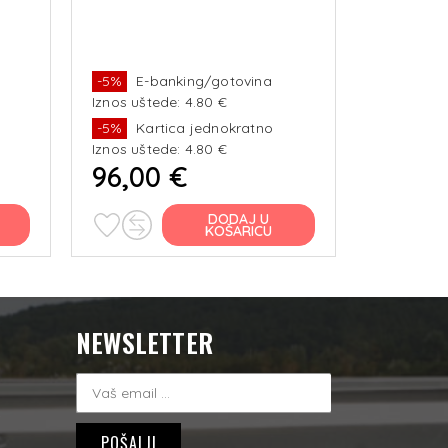
-5%
E-banking/gotovina
Iznos uštede: 4.80 €
-5%
Kartica jednokratno
Iznos uštede: 4.80 €
96,00 €
DODAJ U
KOŠARICU
NEWSLETTER
i
POŠALJI