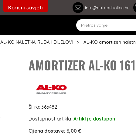
Korisni savjeti
info@autoprikolice.hr
AL-KO NALETNA RUDA I DIJELOVI
AL-KO amortizeri naletn
AMORTIZER AL-KO 16
Šifra:
365482
Dostupnost artikla:
Artikl je dostupan
Cijena dostave:
6,00 €