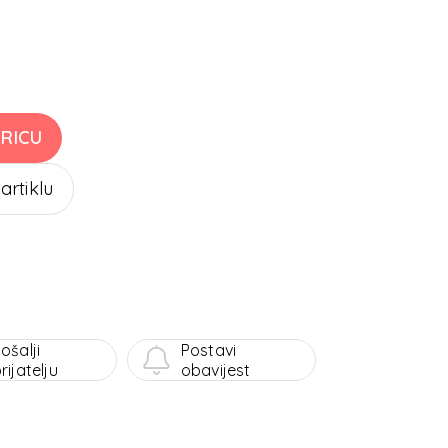
RICU
 artiklu
ošalji
Postavi
rijatelju
obavijest