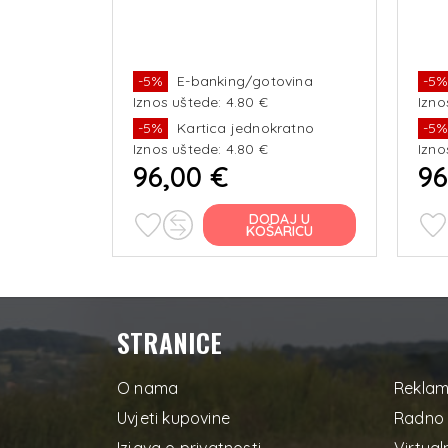
-5%
E-banking/gotovina
-5
Iznos uštede: 4.80 €
Izno
-5%
Kartica jednokratno
-5
Iznos uštede: 4.80 €
Izno
96,00 €
96
DODAJ U
KOŠARICU
STRANICE
O nama
Reklam
Uvjeti kupovine
Radno 