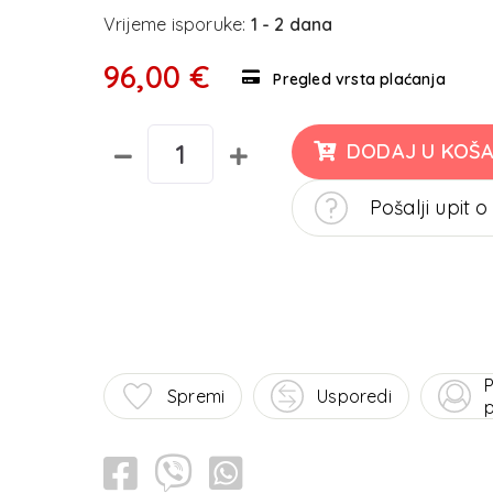
Vrijeme isporuke:
1 - 2 dana
96,00 €
Pregled vrsta plaćanja
DODAJ U KOŠA
Pošalji upit o
P
Spremi
Usporedi
p