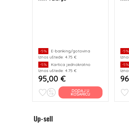
-5%
E-banking/gotovina
-5
Iznos uštede: 4.75 €
Izno
-5%
Kartica jednokratno
-5
Iznos uštede: 4.75 €
Izno
95,00 €
96
DODAJ U
KOŠARICU
Up-sell