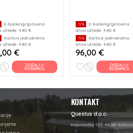
%
E-banking/gotovina
-5%
E-banking/gotovina
s uštede: 4.80 €
Iznos uštede: 4.80 €
%
Kartica jednokratno
-5%
Kartica jednokratno
s uštede: 4.80 €
Iznos uštede: 4.80 €
,00 €
96,00 €
DODAJ U
DODAJ U
KOŠARICU
KOŠARICU
KONTAKT
Questus d.o.o.
acije
vrijeme
Koprivnička 103, 48260 Križevc