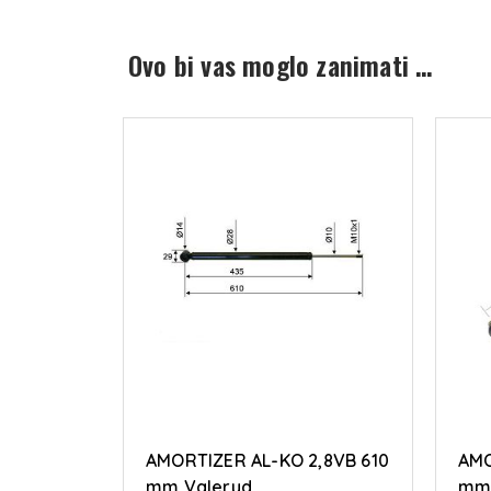
Ovo bi vas moglo zanimati …
AMORTIZER AL-KO 2,8VB 610
AMO
mm Valeryd
m