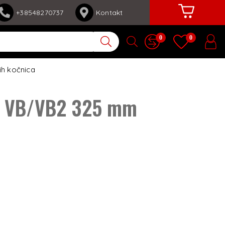
+38548270737
Kontakt
0
0
ih kočnica
1 VB/VB2 325 mm