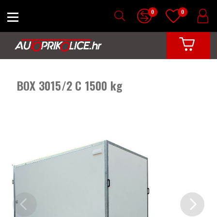
0
0
BOX 3015/2 C 1500 kg
Previous
Next