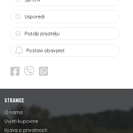
Usporedi
Pošalji prijatelju
Postavi obavijest
STRANICE
O nama
Uvjeti kupovine
Izjava o privatnosti