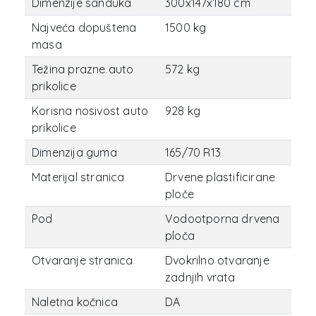
Dimenzije sanduka
300x147x180 cm
Najveća dopuštena
1500 kg
masa
Težina prazne auto
572 kg
prikolice
Korisna nosivost auto
928 kg
prikolice
Dimenzija guma
165/70 R13
Materijal stranica
Drvene plastificirane
ploče
Pod
Vodootporna drvena
ploča
Otvaranje stranica
Dvokrilno otvaranje
zadnjih vrata
Naletna kočnica
DA