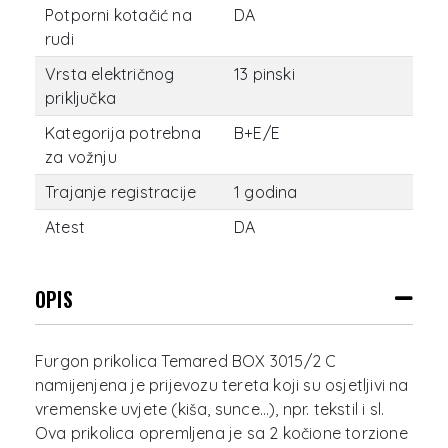
Potporni kotačić na
DA
rudi
Vrsta električnog
13 pinski
priključka
Kategorija potrebna
B+E/E
za vožnju
Trajanje registracije
1 godina
Atest
DA
OPIS
Furgon prikolica Temared BOX 3015/2 C
namijenjena je prijevozu tereta koji su osjetljivi na
vremenske uvjete (kiša, sunce…), npr. tekstil i sl.
Ova prikolica opremljena je sa 2 kočione torzione