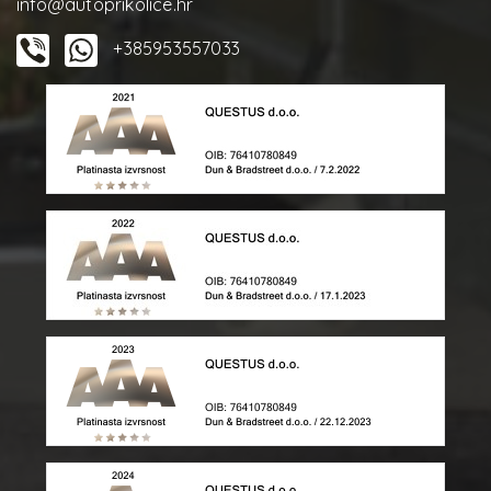
info@autoprikolice.hr
+385953557033