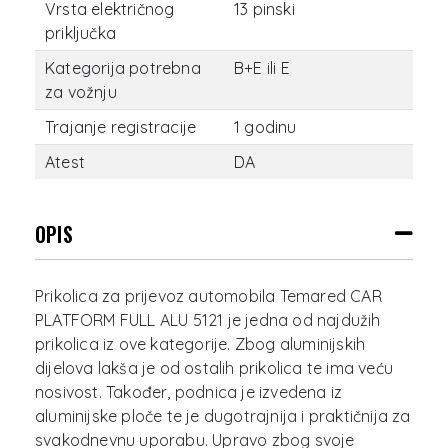
Vrsta električnog
13 pinski
priključka
Kategorija potrebna
B+E ili E
za vožnju
Trajanje registracije
1 godinu
Atest
DA
OPIS
Prikolica za prijevoz automobila Temared CAR
PLATFORM FULL ALU 5121 je jedna od najdužih
prikolica iz ove kategorije. Zbog aluminijskih
dijelova lakša je od ostalih prikolica te ima veću
nosivost. Također, podnica je izvedena iz
aluminijske ploče te je dugotrajnija i praktičnija za
svakodnevnu uporabu. Upravo zbog svoje