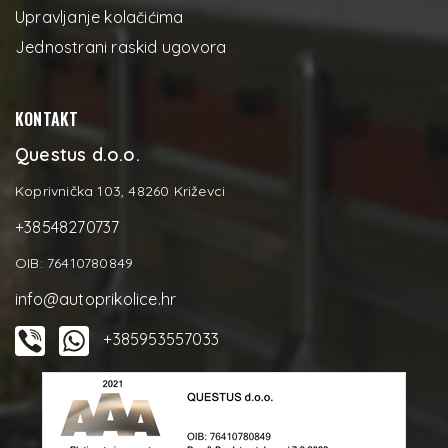
Upravljanje kolačićima
Jednostrani raskid ugovora
KONTAKT
Questus d.o.o.
Koprivnička 103, 48260 Križevci
+38548270737
OIB: 76410780849
info@autoprikolice.hr
+385953557033