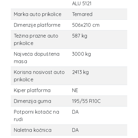
ALU 5121
Marka auto prikolice
Temared
Dimenzije platforme
506x210 cm
Težina prazne auto
587 kg
prikolice
Najveća dopuštena
3000 kg
masa
Korisna nosivost auto
2413 kg
prikolice
Kiper platforma
NE
Dimenzija guma
195/55 R10C
Potporni kotačić na
DA
rudi
Naletna kočnica
DA