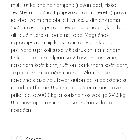
multifunkcionalne namjene (ravan pod, nisko
težište, mogućnost prijevoza raznih tereta) pravi
je izbor za manje obrte i tvrtke. U dimenzijama
5x2 m idealna je za prijevoz automobila, kombija,
ali i dužih tereta i paletne robe. Mogućnost
ugradnje aluminijskih stranica ovu prikolicu
pretvara u prikolicu sa višestrukom namjenom.
Prikolica je opremljena sa 2 torzione osovine,
naletnom kočnicom, ručnom parkirnom kočnicom,
te potpornim kotačem na rudi. Aluminijske
navozne staze za utovar automobila položene su
ispod platforme. Ukupna dopuštena masa ove
prikolice je 3000 kg, a korisna nosivost je 2413 kg.
U osnovnoj opremi nalazi se i ručno vitlo sa
Spremi