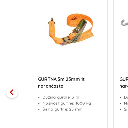
5t
GURTNA 3m 25mm 1t
GUR
narančasta
nar
meh
Dužina gurtne: 3 m
D
00 kg
Nosivost gurtne: 1000 kg
N
m
Širina gurtne: 25 mm
Š