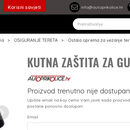
Korisni savjeti
info@autoprikolice.hr
na
OSIGURANJE TERETA
Ostala oprema za vezanje ter
KUTNA ZAŠTITA ZA G
Proizvod trenutno nije dostupa
Upišite email na koji ćemo Vam javiti kada proizvo
postane ponovno dostupan.
Next
Email