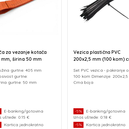
a za vezanje kotača
Vezica plastična PVC
 mm, širina 50 mm
200x2,5 mm (100 kom) c
užina gurtne: 405 mm
Set PVC vezica - pakiranje 
sivost gurtne:
100 kom Dimenzije: 200x2,
irina gurtne: 50 mm
Crna boja
%
E-banking/gotovina
-5%
E-banking/gotovina
s uštede: 0.15 €
Iznos uštede: 0.18 €
%
Kartica jednokratno
-5%
Kartica jednokratno