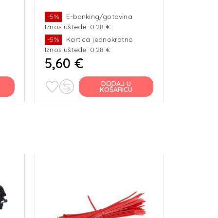
-5%
E-banking/gotovina
-5%
E-b
Iznos uštede: 0.28 €
Iznos ušte
-5%
Kartica jednokratno
-5%
Kar
Iznos uštede: 0.28 €
Iznos ušte
5,60 €
6,00 
DODAJ U
KOŠARICU