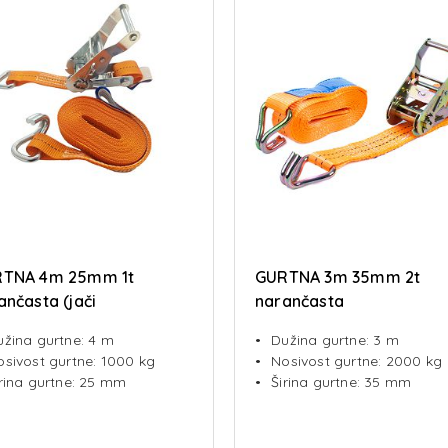
TNA 4m 25mm 1t
GURTNA 3m 35mm 2t
ančasta (jači
narančasta
anizam)
užina gurtne: 4 m
Dužina gurtne: 3 m
osivost gurtne: 1000 kg
Nosivost gurtne: 2000 kg
irina gurtne: 25 mm
Širina gurtne: 35 mm