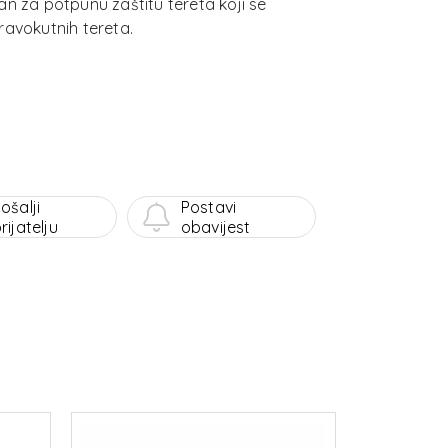
 za potpunu zaštitu tereta koji se
ravokutnih tereta.
ošalji
Postavi
rijatelju
obavijest