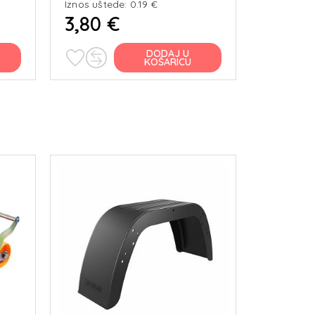
Iznos uštede: 0.19 €
Iznos ušte
3,80 €
3,90 
DODAJ U
KOŠARICU