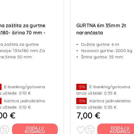
na zaštita za gurtne
GURTNA 6m 35mm 2t
x180- širina 70 mm -
narančasta
stična
a zaštita za gurtne
Dužina gurtne: 6 m
nzije: 135x180 mm Za
Nosivost gurtne: 2000 kg
ne širine 50 mm
Širina gurtne: 35 mm
%
E-banking/gotovina
-5%
E-banking/gotovina
s uštede: 0.10 €
Iznos uštede: 0.35 €
%
Kartica jednokratno
-5%
Kartica jednokratno
s uštede: 0.10 €
Iznos uštede: 0.35 €
00 €
7,00 €
DODAJ U
DODAJ U
KOŠARICU
KOŠARICU