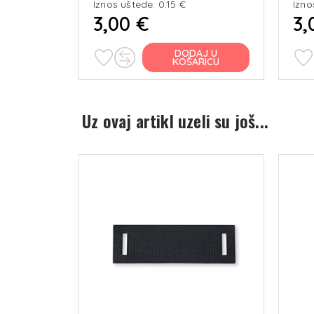
Iznos uštede: 0.15 €
Izno
3,00 €
3,
J U
DODAJ U
RICU
KOŠARICU
Uz ovaj artikl uzeli su još...