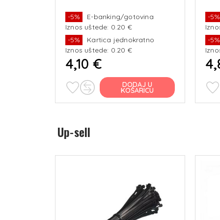
vina
-5%
E-banking/gotovina
-5
Iznos uštede: 0.20 €
Izno
ratno
-5%
Kartica jednokratno
-5
Iznos uštede: 0.20 €
Izno
4,10 €
4,
J U
DODAJ U
RICU
KOŠARICU
Up-sell