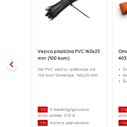
1t
Vezica plastična PVC 160x25
Omč
mm (100 kom)
405
Set PVC vezica - pakiranje od
D
00 kg
100 kom Dimenzije: 160x25 mm
No
m
Š
vina
-5%
E-banking/gotovina
-5
Iznos uštede: 0.15 €
Izno
ratno
-5%
Kartica jednokratno
-5