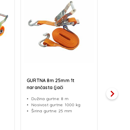
GURTNA 8m 25mm 1t
GURTNA 
narančasta (jači
naranča
mehanizam)
Dužina gurtne: 8 m
Dužina 
Nosivost gurtne: 1000 kg
Nosivos
Širina gurtne: 25 mm
Širina 