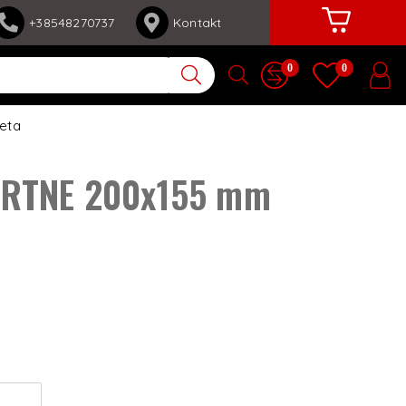
+38548270737
Kontakt
0
0
eta
URTNE 200x155 mm
n
d