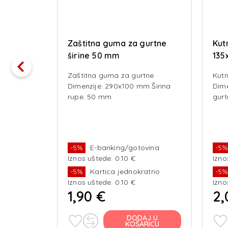
13"
Zaštitna guma za gurtne
Kut
KNOTT
širine 50 mm
135
pla
Zaštitna guma za gurtne
Kutn
Dimenzije: 290x100 mm Širina
Dime
rupe: 50 mm
gurt
vina
-5%
E-banking/gotovina
-5
Iznos uštede: 0.10 €
Izno
ratno
-5%
Kartica jednokratno
-5
Iznos uštede: 0.10 €
Izno
1,90 €
2,
J U
DODAJ U
RICU
KOŠARICU