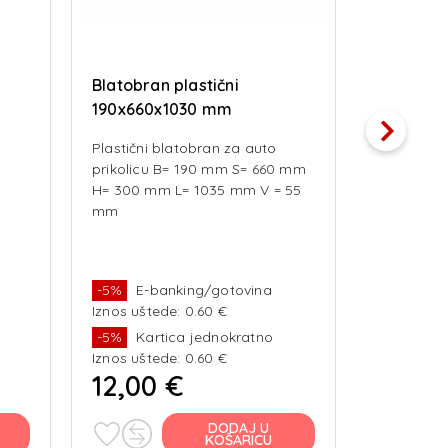
Blatobran plastični
SPOJKA 
190x660x1030 mm
kvadrat
Plastični blatobran za auto
prikolicu B= 190 mm S= 660 mm
H= 300 mm L= 1035 mm V = 55
mm
-5%
E-banking/gotovina
-5%
E-b
Iznos uštede: 0.60 €
Iznos ušte
-5%
Kartica jednokratno
-5%
Kar
Iznos uštede: 0.60 €
Iznos ušte
12,00 €
19,00
DODAJ U
KOŠARICU