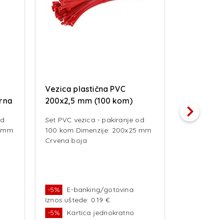
Vezica plastična PVC
GURTNA 
rna
200x2,5 mm (100 kom)
naranča
crvena
od
Set PVC vezica - pakiranje od
Dužina 
5 mm
100 kom Dimenzije: 200x25 mm
Nosivos
Crvena boja
Širina 
-5%
E-banking/gotovina
-5%
E-b
Iznos uštede: 0.19 €
Iznos ušte
-5%
Kartica jednokratno
-5%
Kar