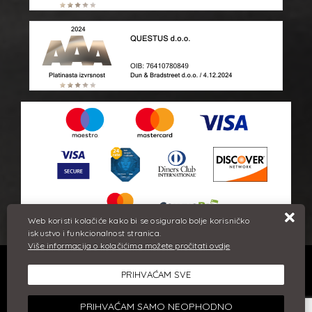
Web koristi kolačiće kako bi se osiguralo bolje korisničko
iskustvo i funkcionalnost stranica.
Više informacija o kolačićima možete pročitati ovdje
Sve cijene iskazane su u eurima i uključuju PDV. Trudimo se dati
PRIHVAĆAM SVE
što bolji i točniji opis i sliku. Unatoč tome, ne možemo
garantirati da su svi navedeni podaci i slike u potpunosti točni.
Ne odgovaramo za eventualne pogreške nastale u opisu
PRIHVAĆAM SAMO NEOPHODNO