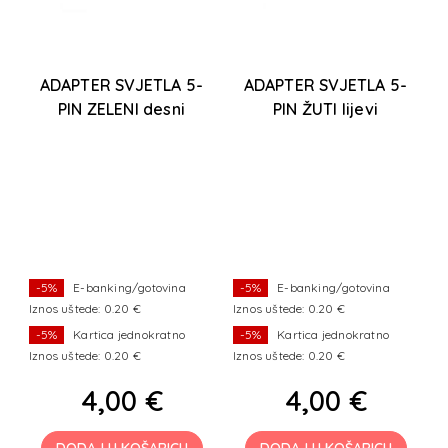
IN
ADAPTER SVJETLA 5-
ADAPTER SVJETLA 5-
PIN ZELENI desni
PIN ŽUTI lijevi
sk
Ba
ka
d
-
m
-5%
E-banking/gotovina
-5%
E-banking/gotovina
Iznos uštede: 0.20 €
Iznos uštede: 0.20 €
I
-5%
Kartica jednokratno
-5%
Kartica jednokratno
Iznos uštede: 0.20 €
Iznos uštede: 0.20 €
I
4,00 €
4,00 €