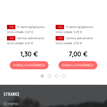
s
o
m
C
e 
F
-5%
E-banking/gotovina
-5%
E-banking/gotovina
Iznos uštede: 0.07 €
Iznos uštede: 0.35 €
I
-5%
Kartica jednokratno
-5%
Kartica jednokratno
Iznos uštede: 0.07 €
Iznos uštede: 0.35 €
I
1,30 €
7,00 €
DODAJ U KOŠARICU
DODAJ U KOŠARICU
STRANICE
O nama