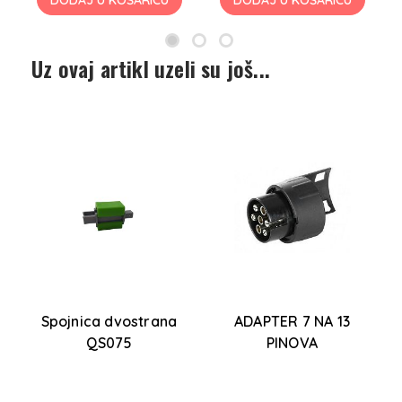
DODAJ U KOŠARICU
DODAJ U KOŠARICU
Uz ovaj artikl uzeli su još...
Spojnica dvostrana
ADAPTER 7 NA 13
QS075
PINOVA
-
D