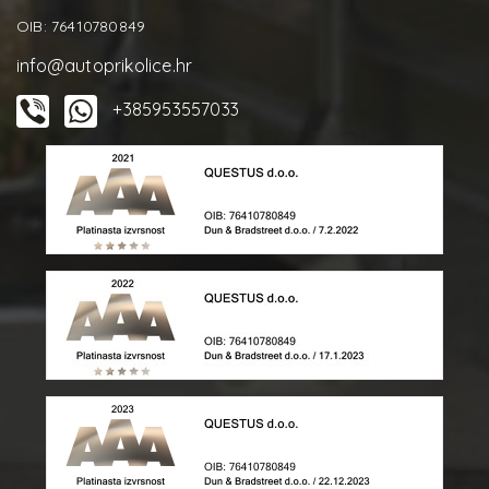
OIB: 76410780849
info@autoprikolice.hr
+385953557033