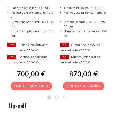
1
Tip auto prikolice: ECO 1510
Tip auto prikolice: ECO 2312
Marka auto prikolice: Temare
Marka auto prikolice: Temare
e
d
d
Dimenzije sanduka: 147x106x3
Dimenzije sanduka: 230x126x
x1
0 cm
30 cm
Najveća dopuštena masa: 750
Najveća dopuštena masa: 750
50
kg
kg
-5%
E-banking/gotovina
-5%
E-banking/gotovina
Iznos uštede: 35.00 €
Iznos uštede: 43.50 €
I
-5%
Kartica jednokratno
-5%
Kartica jednokratno
Iznos uštede: 35.00 €
Iznos uštede: 43.50 €
I
700,00 €
870,00 €
DODAJ U KOŠARICU
DODAJ U KOŠARICU
Up-sell