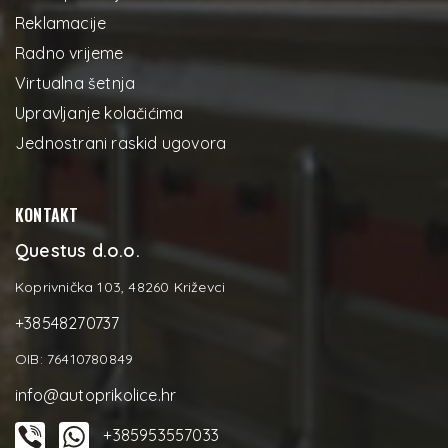
Reklamacije
Radno vrijeme
Virtualna šetnja
Upravljanje kolačićima
Jednostrani raskid ugovora
KONTAKT
Questus d.o.o.
Koprivnička 103, 48260 Križevci
+38548270737
OIB: 76410780849
info@autoprikolice.hr
+385953557033