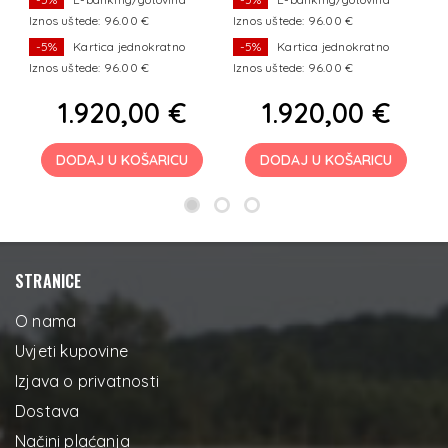
Iznos uštede: 96.00 €
Iznos uštede: 96.00 €
I
-5%
Kartica jednokratno
-5%
Kartica jednokratno
Iznos uštede: 96.00 €
Iznos uštede: 96.00 €
I
1.920,00 €
1.920,00 €
DODAJ U KOŠARICU
DODAJ U KOŠARICU
STRANICE
O nama
Uvjeti kupovine
Izjava o privatnosti
Dostava
Načini plaćanja