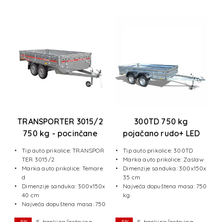
TRANSPORTER 3015/2
300TD 750 kg
a
750 kg - pocinčane
pojačano rudo+ LED
stranice
svjetla
1
Tip auto prikolice: TRANSPOR
Tip auto prikolice: 300TD
TER 3015/2
Marka auto prikolice: Zaslaw
e
Marka auto prikolice: Temare
Dimenzije sanduka: 300x150x
d
35 cm
x1
Dimenzije sanduka: 300x150x
Najveća dopuštena masa: 750
40 cm
kg
50
Najveća dopuštena masa: 750
kg
-5%
E-banking/gotovina
-5%
E-banking/gotovina