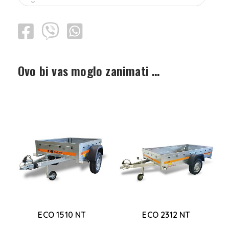
Ovo bi vas moglo zanimati …
ECO 1510 NT
ECO 2312 NT
a