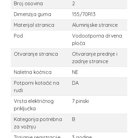
Broj osovina
2
Dimenzija guma
155/70R13
Materijal stranica
Aluminijske stranice
Pod
Vodootporna drvena
ploča
Otvaranje stranica
Otvaranje prednje i
zadnje stranice
Naletna kočnica
NE
Potporni kotačić na
DA
rudi
Vrsta električnog
7 pinski
priključka
Kategorija potrebna
B
za vožnju
Trajanje registracije
3 godine