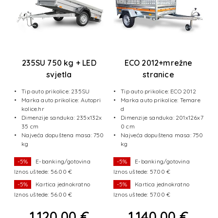
235SU 750 kg + LED
ECO 2012+mrežne
svjetla
stranice
s
Tip auto prikolice: 235SU
Tip auto prikolice: ECO 2012
e
Marka auto prikolice: Autopri
Marka auto prikolice: Temare
kolice.hr
d
6x
Dimenzije sanduka: 235x132x
Dimenzije sanduka: 201x126x7
35 cm
0 cm
50
Najveća dopuštena masa: 750
Najveća dopuštena masa: 750
kg
kg
-5%
E-banking/gotovina
-5%
E-banking/gotovina
Iznos uštede: 56.00 €
Iznos uštede: 57.00 €
I
-5%
Kartica jednokratno
-5%
Kartica jednokratno
Iznos uštede: 56.00 €
Iznos uštede: 57.00 €
I
1.120,00 €
1.140,00 €