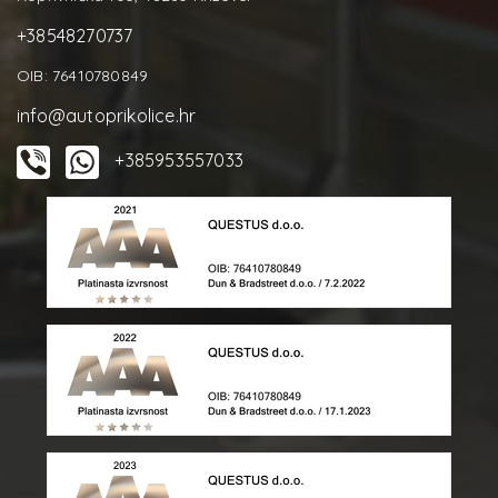
+38548270737
OIB: 76410780849
info@autoprikolice.hr
+385953557033