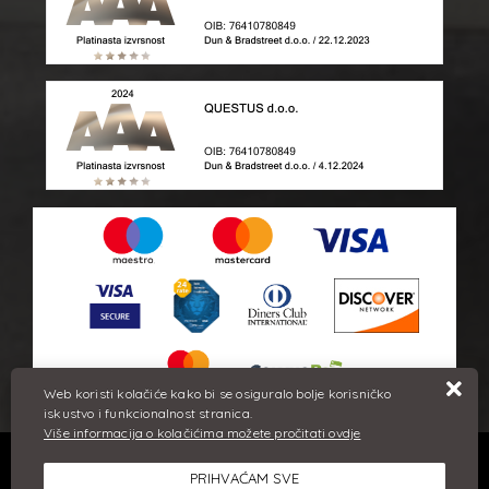
Web koristi kolačiće kako bi se osiguralo bolje korisničko
iskustvo i funkcionalnost stranica.
Više informacija o kolačićima možete pročitati ovdje
Sve cijene iskazane su u eurima i uključuju PDV. Trudimo se dati
PRIHVAĆAM SVE
što bolji i točniji opis i sliku. Unatoč tome, ne možemo