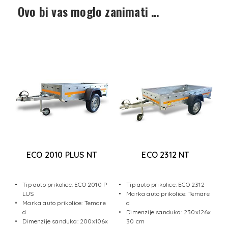
Ovo bi vas moglo zanimati …
ECO 2010 PLUS NT
ECO 2312 NT
a
1
Tip auto prikolice: ECO 2010 P
Tip auto prikolice: ECO 2312
LUS
Marka auto prikolice: Temare
e
Marka auto prikolice: Temare
d
d
Dimenzije sanduka: 230x126x
x1
Dimenzije sanduka: 200x106x
30 cm