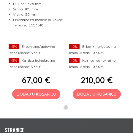
NT
Duljina: 1525 mm
Širina: 1115 mm
Visina: 50 mm
Prikladno za modele prikolica:
Temared ECO 1510
-5%
E-banking/gotovina
-5%
E-banking/gotovina
Iznos uštede: 3.35 €
Iznos uštede: 10.50 €
-5%
Kartica jednokratno
-5%
Kartica jednokratno
Iznos uštede: 3.35 €
Iznos uštede: 10.50 €
67,00 €
210,00 €
DODAJ U KOŠARICU
DODAJ U KOŠARICU
STRANICE