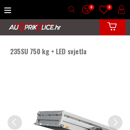
0
0
235SU 750 kg + LED svjetla
Previous
Next