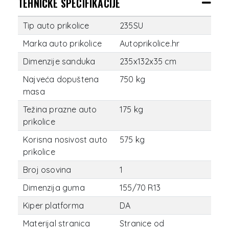
TEHNIČKE SPECIFIKACIJE
Tip auto prikolice
235SU
Marka auto prikolice
Autoprikolice.hr
Dimenzije sanduka
235x132x35 cm
Najveća dopuštena
750 kg
masa
Težina prazne auto
175 kg
prikolice
Korisna nosivost auto
575 kg
prikolice
Broj osovina
1
Dimenzija guma
155/70 R13
Kiper platforma
DA
Materijal stranica
Stranice od