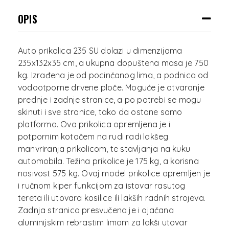
OPIS
Auto prikolica 235 SU dolazi u dimenzijama
235x132x35 cm, a ukupna dopuštena masa je 750
kg. Izrađena je od pocinčanog lima, a podnica od
vodootporne drvene ploče. Moguće je otvaranje
prednje i zadnje stranice, a po potrebi se mogu
skinuti i sve stranice, tako da ostane samo
platforma. Ova prikolica opremljena je i
potpornim kotačem na rudi radi lakšeg
manvriranja prikolicom, te stavljanja na kuku
automobila. Težina prikolice je 175 kg, a korisna
nosivost 575 kg. Ovaj model prikolice opremljen je
i ručnom kiper funkcijom za istovar rasutog
tereta ili utovara kosilice ili lakših radnih strojeva.
Zadnja stranica presvučena je i ojačana
aluminijskim rebrastim limom za lakši utovar