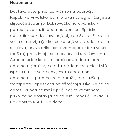
Napomena:
Dostavu auto prikolica vršimo na području
Republike Hrvatske, osim otoka i uz ogranićenje za
slijedeće županije: Dubrovačko neretvanska -
potrebno zatražiti dodatnu ponudu, Splitsko
dalmatinska - dostava najdalje do Splita. Prikolice
većih dimenzija (prikolice za prijevoz vozila, radnih
strojeva, te sve prikolice tovarnog prostora većeg
od 3 m) preuzimaju se u poslovnici u Križevcima.
Auto prikolice koje su naručene sa dodatnom
opremom (arnjevi, cerada, dodatne stranice i sl.)
isporučuju se sa rastavljenom dodatnom
opremom i uputama za montažu, radi lakšeg
transporta i opasnosti od oštećenja. Ukoliko se na
adresu kupca ne može prići našim kamionom,
prikolica se dostavlja na najbližu moguću lokaciju.
Rok dostave je 15-20 dana.