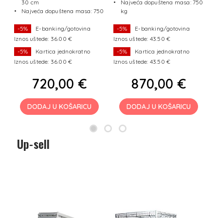
30 cm
Najveća dopuštena masa: 750
50
Najveća dopuštena masa: 750
kg
kg
-5%
E-banking/gotovina
-5%
E-banking/gotovina
Iznos uštede: 36.00 €
Iznos uštede: 43.50 €
I
-5%
Kartica jednokratno
-5%
Kartica jednokratno
Iznos uštede: 36.00 €
Iznos uštede: 43.50 €
I
720,00 €
870,00 €
DODAJ U KOŠARICU
DODAJ U KOŠARICU
Up-sell