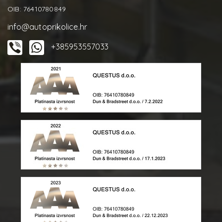
OIB: 76410780849
info@autoprikolice.hr
+385953557033