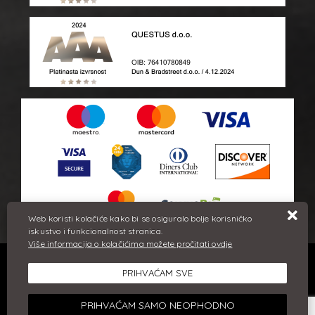
Web koristi kolačiće kako bi se osiguralo bolje korisničko
iskustvo i funkcionalnost stranica.
Više informacija o kolačićima možete pročitati ovdje
Sve cijene iskazane su u eurima i uključuju PDV. Trudimo se dati
PRIHVAĆAM SVE
što bolji i točniji opis i sliku. Unatoč tome, ne možemo
garantirati da su svi navedeni podaci i slike u potpunosti točni.
Ne odgovaramo za eventualne pogreške nastale u opisu
PRIHVAĆAM SAMO NEOPHODNO
proizvoda, greške prilikom štampanja te promjene cijena.