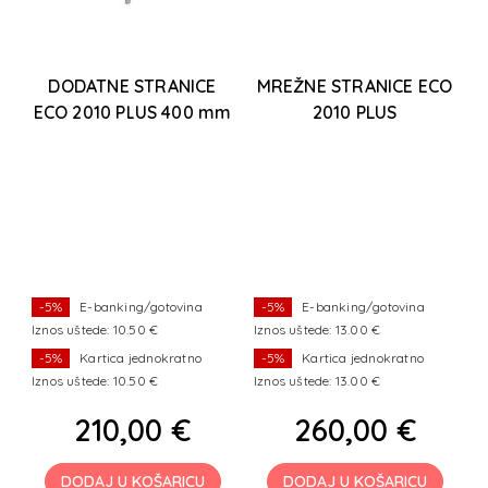
R
DODATNE STRANICE
MREŽNE STRANICE ECO
ECO 2010 PLUS 400 mm
2010 PLUS
NT
-5%
E-banking/gotovina
-5%
E-banking/gotovina
Iznos uštede: 10.50 €
Iznos uštede: 13.00 €
I
-5%
Kartica jednokratno
-5%
Kartica jednokratno
Iznos uštede: 10.50 €
Iznos uštede: 13.00 €
I
210,00 €
260,00 €
DODAJ U KOŠARICU
DODAJ U KOŠARICU