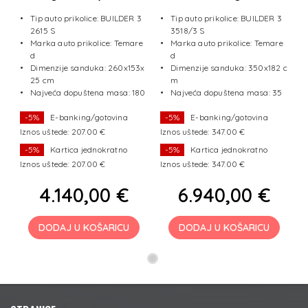
osovine+rez.kotač+LED
Tip auto prikolice: BUILDER 3
Tip auto prikolice: BUILDER 3
svjetla
2615 S
3518/3 S
Marka auto prikolice: Temare
Marka auto prikolice: Temare
d
d
Dimenzije sanduka: 260x153x
Dimenzije sanduka: 350x182 c
25 cm
m
Najveća dopuštena masa: 180
Najveća dopuštena masa: 35
0 kg
00 kg
-5%
E-banking/gotovina
-5%
E-banking/gotovina
Iznos uštede: 207.00 €
Iznos uštede: 347.00 €
-5%
Kartica jednokratno
-5%
Kartica jednokratno
Iznos uštede: 207.00 €
Iznos uštede: 347.00 €
4.140,00 €
6.940,00 €
DODAJ U KOŠARICU
DODAJ U KOŠARICU