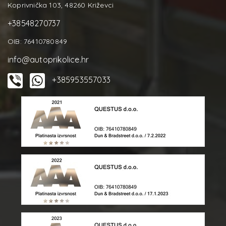
Koprivnička 103, 48260 Križevci
+38548270737
OIB: 76410780849
info@autoprikolice.hr
+385953557033