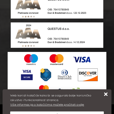
Web koristi kolačiće kako bi se osiguralo bolje korisničko
iskustvo i funkcionalnost stranica.
Više informacija o kolačićima možete pročitati ovdje
Sve cijene iskazane su u eurima i uključuju PDV. Trudimo se dati