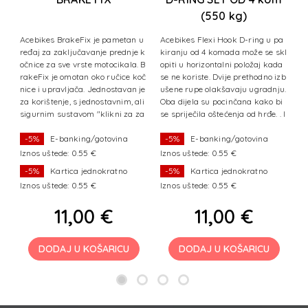
(550 kg)
l
Acebikes BrakeFix je pametan u
Acebikes Flexi Hook D-ring u pa
A
za
ređaj za zaključavanje prednje k
kiranju od 4 komada može se skl
k
im
očnice za sve vrste motocikala. B
opiti u horizontalni položaj kada
op
a
rakeFix je omotan oko ručice koč
se ne koriste. Dvije prethodno izb
se
a
nice i upravljača. Jednostavan je
ušene rupe olakšavaju ugradnju.
u
a
za korištenje, s jednostavnim, ali
Oba dijela su pocinčana kako bi
O
es
sigurnim sustavom "klikni za za
se spriječila oštećenja od hrđe. . I
se
ključavanje".
zdržljivi D-
dr
-5%
E-banking/gotovina
-5%
E-banking/gotovina
Iznos uštede: 0.55 €
Iznos uštede: 0.55 €
I
-5%
Kartica jednokratno
-5%
Kartica jednokratno
Iznos uštede: 0.55 €
Iznos uštede: 0.55 €
I
11,00 €
11,00 €
DODAJ U KOŠARICU
DODAJ U KOŠARICU