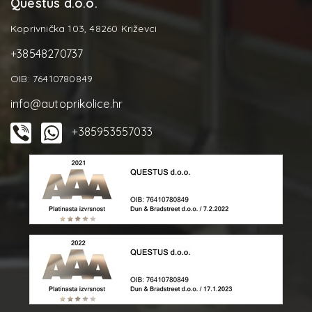
Questus d.o.o.
Koprivnička 103, 48260 Križevci
+38548270737
OIB: 76410780849
info@autoprikolice.hr
+385953557033