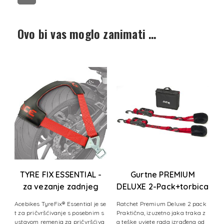
Ovo bi vas moglo zanimati …
TYRE FIX ESSENTIAL -
Gurtne PREMIUM
za vezanje zadnjeg
DELUXE 2-Pack+torbica
kotača motora
(900 kg)
va
Acebikes TyreFix® Essential je se
Ratchet Premium Deluxe 2 pack
A
n
t za pričvršćivanje s posebnim s
Praktična, izuzetno jaka traka z
nj
de
ustavom remenja za pričvršćiva
a teške uvjete rada izrađena od
ev