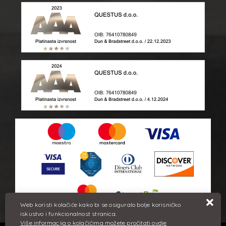
Web koristi kolačiće kako bi se osiguralo bolje korisničko
iskustvo i funkcionalnost stranica.
Više informacija o kolačićima možete pročitati ovdje