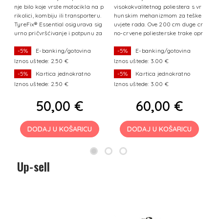
il
nje bilo koje vrste motocikla na p
visokokvalitetnog poliestera s vr
pr
i
rikolici, kombiju ili transporteru.
hunskim mehanizmom za teške
u
yS
TyreFix® Essential osigurava sig
uvjete rada. Ove 200 cm duge cr
čv
u
urno pričvršćivanje i potpunu za
no-crvene poliesterske trake opr
ks
štitu. Fleksibilan i
emljene su pocinčanom, plasti
v
-5%
E-banking/gotovina
-5%
E-banking/gotovina
Iznos uštede: 2.50 €
Iznos uštede: 3.00 €
Iz
-5%
Kartica jednokratno
-5%
Kartica jednokratno
Iznos uštede: 2.50 €
Iznos uštede: 3.00 €
Iz
50,00 €
60,00 €
DODAJ U KOŠARICU
DODAJ U KOŠARICU
Up-sell