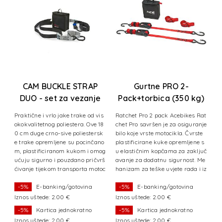
CAM BUCKLE STRAP
Gurtne PRO 2-
DUO - set za vezanje
Pack+torbica (350 kg)
2
motora
ig
Praktične i vrlo jake trake od vis
Ratchet Pro 2 pack Acebikes Rat
Pr
 n
okokvalitetnog poliestera. Ove 18
chet Pro savršen je za osiguranje
o
ek
0 cm duge crno-sive poliestersk
bilo koje vrste motocikla. Čvrste
0
je
e trake opremljene su pocinčano
plastificirane kuke opremljene s
r
v
m, plastificiranom kukom i omog
u elastičnim kopčama za zaključ
c
rs
ućuju sigurno i pouzdano pričvrš
avanje za dodatnu sigurnost. Me
u
ra
ćivanje tijekom transporta motoc
hanizam za teške uvjete rada i iz
j
ikla. Kuke obložene
uzetno jaka PES mreža
e
-5%
E-banking/gotovina
-5%
E-banking/gotovina
Iznos uštede: 2.00 €
Iznos uštede: 2.00 €
I
-5%
Kartica jednokratno
-5%
Kartica jednokratno
Iznos uštede: 2.00 €
Iznos uštede: 2.00 €
I