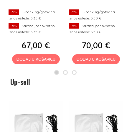
-5%
E-banking/gotovina
-5%
E-banking/gotovina
Iznos uštede: 3.35 €
Iznos uštede: 3.50 €
Iz
-5%
Kartica jednokratno
-5%
Kartica jednokratno
Iznos uštede: 3.35 €
Iznos uštede: 3.50 €
Iz
67,00 €
70,00 €
DODAJ U KOŠARICU
DODAJ U KOŠARICU
Up-sell