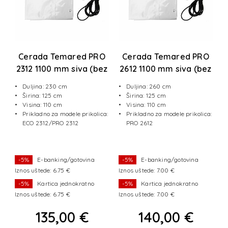
Cerada Temared PRO
Cerada Temared PRO
2312 1100 mm siva (bez
2612 1100 mm siva (bez
arnjeva)
arnjeva)
Duljina: 230 cm
Duljina: 260 cm
Širina: 125 cm
Širina: 125 cm
Visina: 110 cm
Visina: 110 cm
a:
Prikladno za modele prikolica:
Prikladno za modele prikolica:
 m
ECO 2312/PRO 2312
PRO 2612
-5%
E-banking/gotovina
-5%
E-banking/gotovina
Iznos uštede: 6.75 €
Iznos uštede: 7.00 €
Iz
-5%
Kartica jednokratno
-5%
Kartica jednokratno
Iznos uštede: 6.75 €
Iznos uštede: 7.00 €
Iz
135,00 €
140,00 €