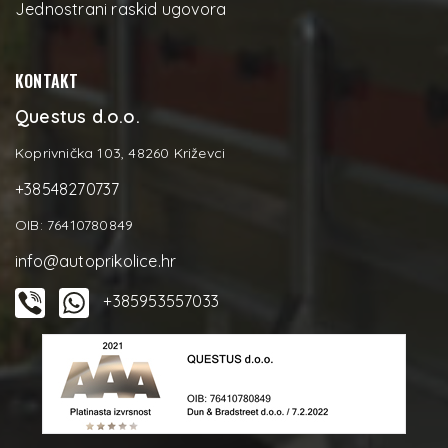
Jednostrani raskid ugovora
KONTAKT
Questus d.o.o.
Koprivnička 103, 48260 Križevci
+38548270737
OIB: 76410780849
info@autoprikolice.hr
+385953557033