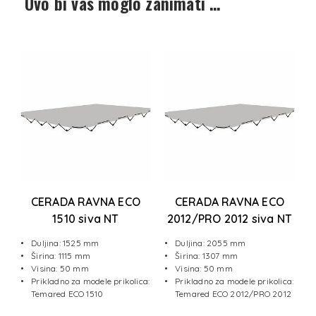
Ovo bi vas moglo zanimati …
O
CERADA RAVNA ECO
CERADA RAVNA ECO
m
1510 siva NT
2012/PRO 2012 siva NT
Duljina: 1525 mm
Duljina: 2055 mm
Širina: 1115 mm
Širina: 1307 mm
Visina: 50 mm
Visina: 50 mm
a:
Prikladno za modele prikolica:
Prikladno za modele prikolica:
2
Temared ECO 1510
Temared ECO 2012/PRO 2012