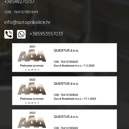
+38548270737
OIB: 76410780849
info@autoprikolice.hr
+385953557033