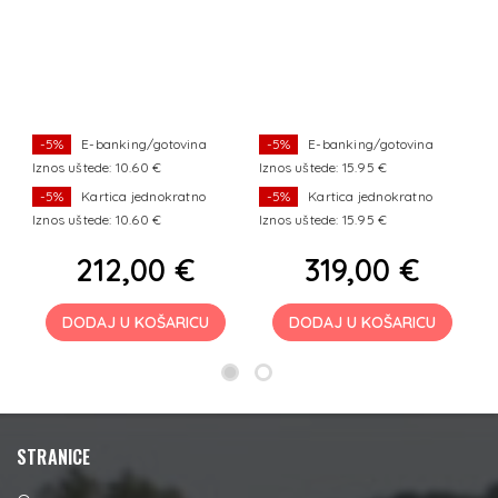
-5%
E-banking/gotovina
-5%
E-banking/gotovina
Iznos uštede: 10.60 €
Iznos uštede: 15.95 €
I
-5%
Kartica jednokratno
-5%
Kartica jednokratno
Iznos uštede: 10.60 €
Iznos uštede: 15.95 €
I
212,00 €
319,00 €
DODAJ U KOŠARICU
DODAJ U KOŠARICU
STRANICE