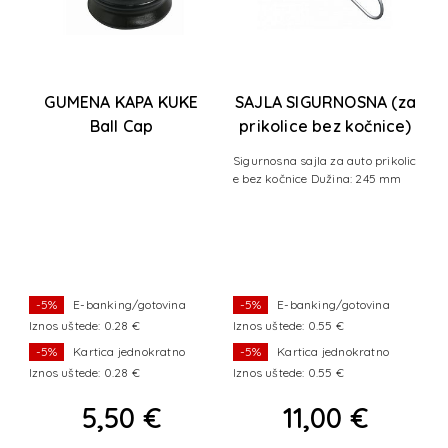
,
GUMENA KAPA KUKE
SAJLA SIGURNOSNA (za
S
Ball Cap
prikolice bez kočnice)
Sigurnosna sajla za auto prikolic
e bez kočnice Dužina: 245 mm
-5%
E-banking/gotovina
-5%
E-banking/gotovina
Iznos uštede: 0.28 €
Iznos uštede: 0.55 €
I
-5%
Kartica jednokratno
-5%
Kartica jednokratno
Iznos uštede: 0.28 €
Iznos uštede: 0.55 €
I
5,50 €
11,00 €