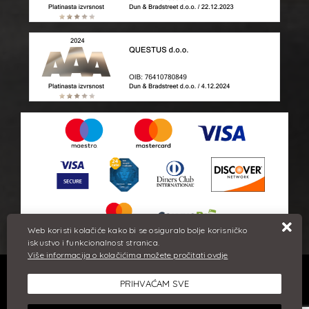
Web koristi kolačiće kako bi se osiguralo bolje korisničko
iskustvo i funkcionalnost stranica.
Više informacija o kolačićima možete pročitati ovdje
Sve cijene iskazane su u eurima i uključuju PDV. Trudimo se dati
PRIHVAĆAM SVE
što bolji i točniji opis i sliku. Unatoč tome, ne možemo
garantirati da su svi navedeni podaci i slike u potpunosti točni.
Ne odgovaramo za eventualne pogreške nastale u opisu