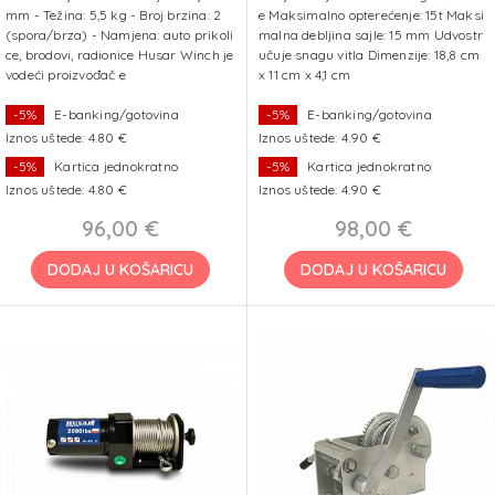
mm - Težina: 5,5 kg - Broj brzina: 2
e Maksimalno opterećenje: 15t Maksi
(spora/brza) - Namjena: auto prikoli
malna debljina sajle: 15 mm Udvostr
ce, brodovi, radionice Husar Winch je
učuje snagu vitla Dimenzije: 18,8 cm
vodeći proizvođač e
x 11 cm x 4,1 cm
-5%
E-banking/gotovina
-5%
E-banking/gotovina
Iznos uštede: 4.80 €
Iznos uštede: 4.90 €
-5%
Kartica jednokratno
-5%
Kartica jednokratno
Iznos uštede: 4.80 €
Iznos uštede: 4.90 €
96,00 €
98,00 €
DODAJ U KOŠARICU
DODAJ U KOŠARICU