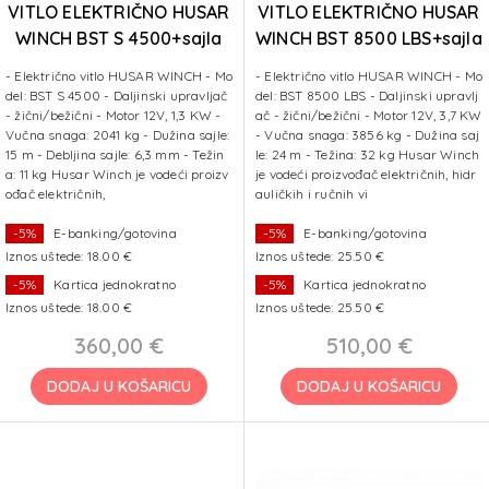
VITLO ELEKTRIČNO HUSAR
VITLO ELEKTRIČNO HUSAR
WINCH BST S 4500+sajla
WINCH BST 8500 LBS+sajla
15 m 2041 kg
24 m 3856 kg
- Električno vitlo HUSAR WINCH - Mo
- Električno vitlo HUSAR WINCH - Mo
del: BST S 4500 - Daljinski upravljač
del: BST 8500 LBS - Daljinski upravlj
- žični/bežični - Motor 12V, 1,3 KW -
ač - žični/bežični - Motor 12V, 3,7 KW
Vučna snaga: 2041 kg - Dužina sajle:
- Vučna snaga: 3856 kg - Dužina saj
15 m - Debljina sajle: 6,3 mm - Težin
le: 24 m - Težina: 32 kg Husar Winch
a: 11 kg Husar Winch je vodeći proizv
je vodeći proizvođač električnih, hidr
ođač električnih,
auličkih i ručnih vi
-5%
E-banking/gotovina
-5%
E-banking/gotovina
Iznos uštede: 18.00 €
Iznos uštede: 25.50 €
-5%
Kartica jednokratno
-5%
Kartica jednokratno
Iznos uštede: 18.00 €
Iznos uštede: 25.50 €
360,00 €
510,00 €
DODAJ U KOŠARICU
DODAJ U KOŠARICU