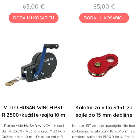
63,00 €
85,00 €
DODAJ U KOŠARICU
DODAJ U KOŠARICU
VITLO HUSAR WINCH BST
Kolotur za vitlo S 15t, za
R 2500+kućište+sajla 10 m
sajle do 15 mm debljine
1133 kg
- Ručno vitlo HUSAR WINCH - Model:
Kolotur 15T za preraspodjelu sile kod
BST R 2500 - Vučna snaga: 1133 kg -
izvlačenja vozila Za vitla do 15 mm p
Dužina sajle: 10 m - Debljina sajle: 5
romjera sajle i do 15000 kg vučne sil