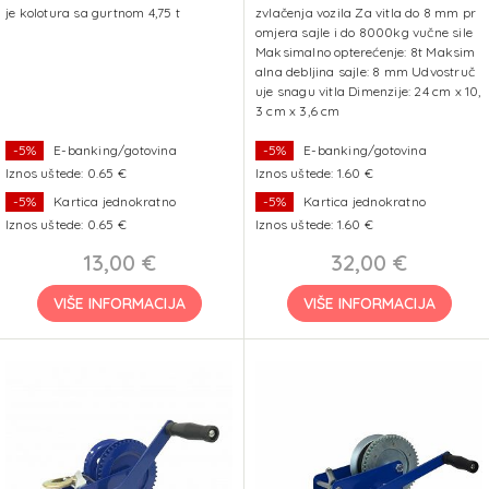
je kolotura sa gurtnom 4,75 t
zvlačenja vozila Za vitla do 8 mm pr
omjera sajle i do 8000kg vučne sile
Maksimalno opterećenje: 8t Maksim
alna debljina sajle: 8 mm Udvostruč
uje snagu vitla Dimenzije: 24 cm x 10,
3 cm x 3,6 cm
-5%
E-banking/gotovina
-5%
E-banking/gotovina
Iznos uštede: 0.65 €
Iznos uštede: 1.60 €
-5%
Kartica jednokratno
-5%
Kartica jednokratno
Iznos uštede: 0.65 €
Iznos uštede: 1.60 €
13,00 €
32,00 €
VIŠE INFORMACIJA
VIŠE INFORMACIJA