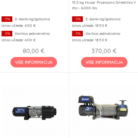
15,5 kg Husar Prijenosno Sintetičko V
itlo – 6000 lbs
-5%
E-banking/gotovina
-5%
E-banking/gotovina
Iznos uštede: 4.00 €
Iznos uštede: 18.50 €
-5%
Kartica jednokratno
-5%
Kartica jednokratno
Iznos uštede: 4.00 €
Iznos uštede: 18.50 €
80,00 €
370,00 €
VIŠE INFORMACIJA
VIŠE INFORMACIJA