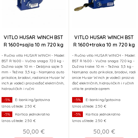
VITLO HUSAR WINCH BST
VITLO HUSAR WINCH BST
R 1600+sajla 10 m 720 kg
R 1600+traka 10 m 720 kg
- Ručno vitlo HUSAR WINCH - Model:
- Ručno vitlo HUSAR WINCH - Model:
BST R 1600 - Vučna snaga: 720 kg -
BST R 1600 - Vučna snaga: 720 kg -
Dužina sajle: 10 m - Debljina sajle: 5
Dužina trake: 10 m - Težina: 3,5 kg -
mm - Težina: 3,5 kg - Namjena: auto
Namjena: auto prikolice, brodovi, radi
prikolice, brodovi, radionice Husar W
onice Husar Winch je vodeći proizvo
inch je vodeći proizvođač električnih,
đač električnih, hidrauličkih i ručnih
hidrauličkih i ručni
vitla te prateće oprem
-5%
E-banking/gotovina
-5%
E-banking/gotovina
Iznos uštede: 2.50 €
Iznos uštede: 2.50 €
-5%
Kartica jednokratno
-5%
Kartica jednokratno
Iznos uštede: 2.50 €
Iznos uštede: 2.50 €
50,00 €
50,00 €