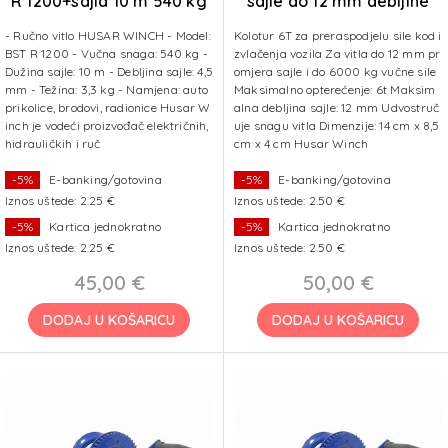
R 1200+sajla 10 m 540 kg
sajle do 12 mm debljine
- Ručno vitlo HUSAR WINCH - Model:
Kolotur 6T za preraspodjelu sile kod i
BST R 1200 - Vučna snaga: 540 kg -
zvlačenja vozila Za vitla do 12 mm pr
Dužina sajle: 10 m - Debljina sajle: 4,5
omjera sajle i do 6000 kg vučne sile
mm - Težina: 3,3 kg - Namjena: auto
Maksimalno opterećenje: 6t Maksim
prikolice, brodovi, radionice Husar W
alna debljina sajle: 12 mm Udvostruč
inch je vodeći proizvođač električnih,
uje snagu vitla Dimenzije: 14 cm x 8,5
hidrauličkih i ruč
cm x 4 cm Husar Winch
-5%
E-banking/gotovina
-5%
E-banking/gotovina
Iznos uštede: 2.25 €
Iznos uštede: 2.50 €
-5%
Kartica jednokratno
-5%
Kartica jednokratno
Iznos uštede: 2.25 €
Iznos uštede: 2.50 €
45,00 €
50,00 €
DODAJ U KOŠARICU
DODAJ U KOŠARICU