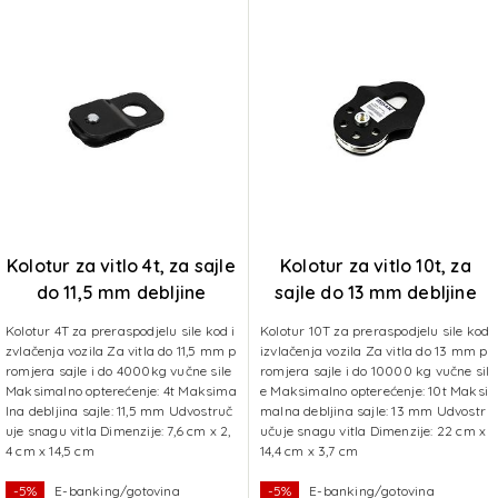
Kolotur za vitlo 4t, za sajle
Kolotur za vitlo 10t, za
do 11,5 mm debljine
sajle do 13 mm debljine
Kolotur 4T za preraspodjelu sile kod i
Kolotur 10T za preraspodjelu sile kod
zvlačenja vozila Za vitla do 11,5 mm p
izvlačenja vozila Za vitla do 13 mm p
romjera sajle i do 4000kg vučne sile
romjera sajle i do 10000 kg vučne sil
Maksimalno opterećenje: 4t Maksima
e Maksimalno opterećenje: 10t Maksi
lna debljina sajle: 11,5 mm Udvostruč
malna debljina sajle: 13 mm Udvostr
uje snagu vitla Dimenzije: 7,6 cm x 2,
učuje snagu vitla Dimenzije: 22 cm x
4 cm x 14,5 cm
14,4 cm x 3,7 cm
-5%
E-banking/gotovina
-5%
E-banking/gotovina