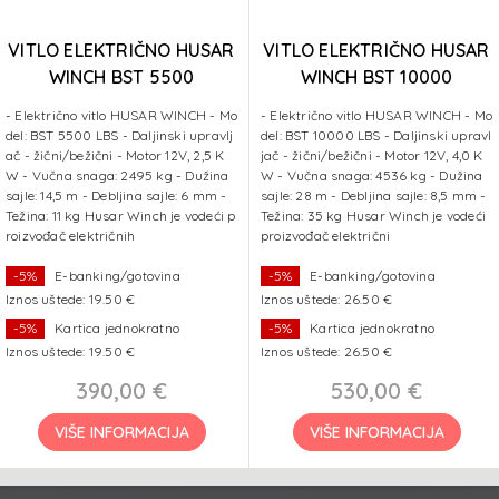
VITLO ELEKTRIČNO HUSAR
VITLO ELEKTRIČNO HUSAR
WINCH BST 5500
WINCH BST 10000
LBS+sajla 14,5 m 2495 kg
LBS+sajla 28 m 4536 kg
- Električno vitlo HUSAR WINCH - Mo
- Električno vitlo HUSAR WINCH - Mo
del: BST 5500 LBS - Daljinski upravlj
del: BST 10000 LBS - Daljinski upravl
ač - žični/bežični - Motor 12V, 2,5 K
jač - žični/bežični - Motor 12V, 4,0 K
W - Vučna snaga: 2495 kg - Dužina
W - Vučna snaga: 4536 kg - Dužina
sajle: 14,5 m - Debljina sajle: 6 mm -
sajle: 28 m - Debljina sajle: 8,5 mm -
Težina: 11 kg Husar Winch je vodeći p
Težina: 35 kg Husar Winch je vodeći
roizvođač električnih
proizvođač električni
-5%
E-banking/gotovina
-5%
E-banking/gotovina
Iznos uštede: 19.50 €
Iznos uštede: 26.50 €
-5%
Kartica jednokratno
-5%
Kartica jednokratno
Iznos uštede: 19.50 €
Iznos uštede: 26.50 €
390,00 €
530,00 €
VIŠE INFORMACIJA
VIŠE INFORMACIJA