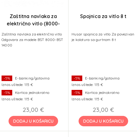
Zaštitna navlaka za
Spojnica za vitlo 8 t
električno vitlo (8000-
14000 lbs)
Zaštitna navlaka za električno vitlo
Husar spojnica za vitlo Za povezivan
Odgovara za modele BST 8000-BST
je kolotura sa gurtnom 8 t
14000
-5%
E-banking/gotovina
-5%
E-banking/gotovina
Iznos uštede: 1.15 €
Iznos uštede: 1.15 €
-5%
Kartica jednokratno
-5%
Kartica jednokratno
Iznos uštede: 1.15 €
Iznos uštede: 1.15 €
23,00 €
23,00 €
DODAJ U KOŠARICU
DODAJ U KOŠARICU