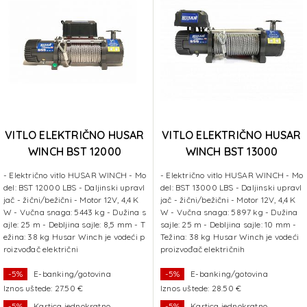
VITLO ELEKTRIČNO HUSAR
VITLO ELEKTRIČNO HUSAR
WINCH BST 12000
WINCH BST 13000
LBS+sajla 25 m 5443 kg
LBS+sajla 25 m 5897 kg
- Električno vitlo HUSAR WINCH - Mo
- Električno vitlo HUSAR WINCH - Mo
del: BST 12000 LBS - Daljinski upravl
del: BST 13000 LBS - Daljinski upravl
jač - žični/bežični - Motor 12V, 4,4 K
jač - žični/bežični - Motor 12V, 4,4 K
W - Vučna snaga: 5443 kg - Dužina s
W - Vučna snaga: 5897 kg - Dužina
ajle: 25 m - Debljina sajle: 8,5 mm - T
sajle: 25 m - Debljina sajle: 10 mm -
ežina: 38 kg Husar Winch je vodeći p
Težina: 38 kg Husar Winch je vodeći
roizvođač električni
proizvođač električnih
-5%
E-banking/gotovina
-5%
E-banking/gotovina
Iznos uštede: 27.50 €
Iznos uštede: 28.50 €
-5%
Kartica jednokratno
-5%
Kartica jednokratno