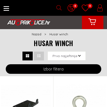
0
0
Nazad
Husar winch
HUSAR WINCH
Izbor filtera