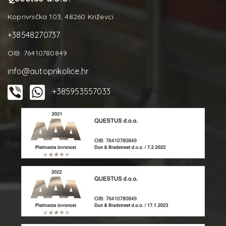
Koprivnička 103, 48260 Križevci
+38548270737
OIB: 76410780849
info@autoprikolice.hr
+385953557033