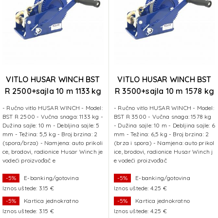
VITLO HUSAR WINCH BST
VITLO HUSAR WINCH BST
R 2500+sajla 10 m 1133 kg
R 3500+sajla 10 m 1578 kg
- Ručno vitlo HUSAR WINCH - Model:
- Ručno vitlo HUSAR WINCH - Model:
BST R 2500 - Vučna snaga: 1133 kg -
BST R 3500 - Vučna snaga: 1578 kg
Dužina sajle: 10 m - Debljina sajle: 5
- Dužina sajle: 10 m - Debljina sajle: 6
mm - Težina: 5,5 kg - Broj brzina: 2
mm - Težina: 6,5 kg - Broj brzina: 2
(spora/brza) - Namjena: auto prikoli
(brza i spora) - Namjena: auto prikol
ce, brodovi, radionice Husar Winch je
ice, brodovi, radionice Husar Winch j
vodeći proizvođač e
e vodeći proizvođač
-5%
E-banking/gotovina
-5%
E-banking/gotovina
Iznos uštede: 3.15 €
Iznos uštede: 4.25 €
-5%
Kartica jednokratno
-5%
Kartica jednokratno
Iznos uštede: 3.15 €
Iznos uštede: 4.25 €