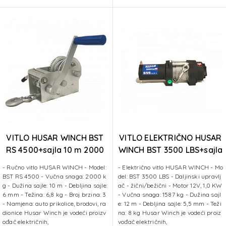
VITLO HUSAR WINCH BST
VITLO ELEKTRIČNO HUSAR
RS 4500+sajla 10 m 2000
WINCH BST 3500 LBS+sajla
kg
12 m 1587 kg
- Ručno vitlo HUSAR WINCH - Model:
- Električno vitlo HUSAR WINCH - Mo
BST RS 4500 - Vučna snaga: 2000 k
del: BST 3500 LBS - Daljinski upravlj
g - Dužina sajle: 10 m - Debljina sajle:
ač - žični/bežični - Motor 12V, 1,0 KW
6 mm - Težina: 6,8 kg - Broj brzina: 3
- Vučna snaga: 1587 kg - Dužina sajl
- Namjena: auto prikolice, brodovi, ra
e: 12 m - Debljina sajle: 5,5 mm - Teži
dionice Husar Winch je vodeći proizv
na: 8 kg Husar Winch je vodeći proiz
ođač električnih,
vođač električnih,