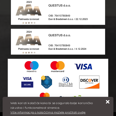
Web koristi kolačiće kako bi se osiguralo bolje korisničko
iskustvo i funkcionalnost stranica.
Više informacija o kolačićima možete pročitati ovdje