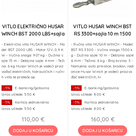
VITLO ELEKTRIČNO HUSAR
VITLO HUSAR WINCH BST
WINCH BST 2000 LBS+sajla
RS 3300+sajla 10 m 1500
15 m 907 kg
kg
- Električno vitlo HUSAR WINCH - Mo
- Ručno vitlo HUSAR WINCH - Model:
del: BST 2000 LBS - Motor 12V, 0,9 K
BST RS 3300 - Vučna snaga: 1500 k
W - Vučna snaga: 907 kg - Dužina s
g - Dužina sajle: 10 m - Debljina sajle:
ajle: 15 m - Debljina sajle: 4 mm - Teži
6 mm - Težina: 6 kg - Broj brzina: 3 -
na: 6 kg Husar Winch je vodeći proiz
Namjena: auto prikolice, brodovi, radi
vođač električnih, hidrauličkih i ručni
onice Husar Winch je vodeći proizvo
h vitla te prateće op
đač električnih, hi
-5%
E-banking/gotovina
-5%
E-banking/gotovina
Iznos uštede: 5.50 €
Iznos uštede: 8.00 €
-5%
Kartica jednokratno
-5%
Kartica jednokratno
Iznos uštede: 5.50 €
Iznos uštede: 8.00 €
110,00 €
160,00 €
DODAJ U KOŠARICU
DODAJ U KOŠARICU