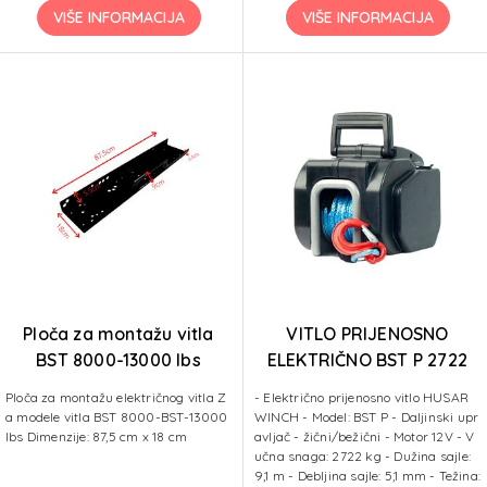
VIŠE INFORMACIJA
VIŠE INFORMACIJA
Ploča za montažu vitla
VITLO PRIJENOSNO
BST 8000-13000 lbs
ELEKTRIČNO BST P 2722
kg+sintetičko uže 9,1 m
Ploča za montažu električnog vitla Z
- Električno prijenosno vitlo HUSAR
a modele vitla BST 8000-BST-13000
WINCH - Model: BST P - Daljinski upr
lbs Dimenzije: 87,5 cm x 18 cm
avljač - žični/bežični - Motor 12V - V
učna snaga: 2722 kg - Dužina sajle:
9,1 m - Debljina sajle: 5,1 mm - Težina: