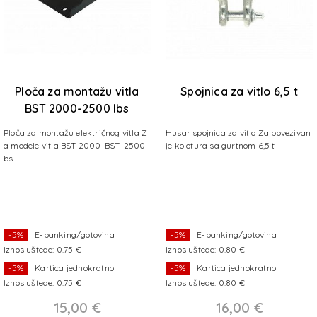
Ploča za montažu vitla
Spojnica za vitlo 6,5 t
BST 2000-2500 lbs
Ploča za montažu električnog vitla Z
Husar spojnica za vitlo Za povezivan
a modele vitla BST 2000-BST-2500 l
je kolotura sa gurtnom 6,5 t
bs
-5%
E-banking/gotovina
-5%
E-banking/gotovina
Iznos uštede: 0.75 €
Iznos uštede: 0.80 €
-5%
Kartica jednokratno
-5%
Kartica jednokratno
Iznos uštede: 0.75 €
Iznos uštede: 0.80 €
15,00 €
16,00 €