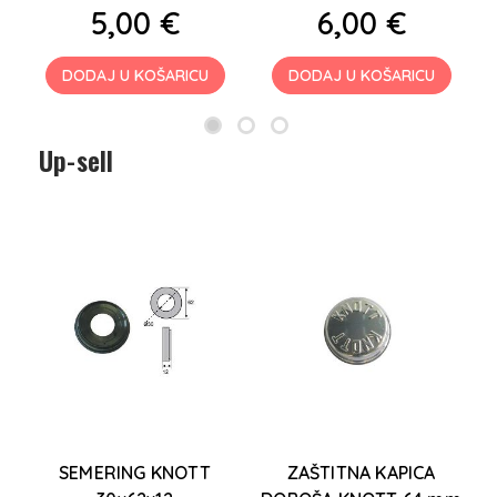
5,00 €
6,00 €
DODAJ U KOŠARICU
DODAJ U KOŠARICU
Up-sell
T
SEMERING KNOTT
ZAŠTITNA KAPICA