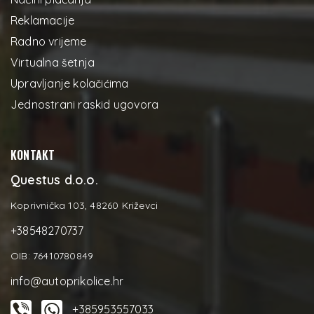
Reklamacije
Radno vrijeme
Virtualna šetnja
Upravljanje kolačićima
Jednostrani raskid ugovora
KONTAKT
Questus d.o.o.
Koprivnička 103, 48260 Križevci
+38548270737
OIB: 76410780849
info@autoprikolice.hr
+385953557033