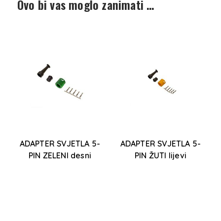
Ovo bi vas moglo zanimati …
U
ADAPTER SVJETLA 5-
ADAPTER SVJETLA 5-
PIN ZELENI desni
PIN ŽUTI lijevi
ko
Ba
o
d
.
m
uć
ns
Ur