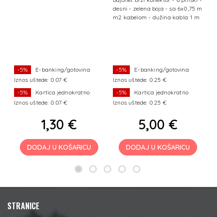
desni - zelena boja - sa 6x0,75 m
vj
m2 kabelom - dužina kabla: 1 m
j
g
at
n
e
st
-5%
E-banking/gotovina
-5%
E-banking/gotovina
Iznos uštede: 0.07 €
Iznos uštede: 0.25 €
I
-5%
Kartica jednokratno
-5%
Kartica jednokratno
Iznos uštede: 0.07 €
Iznos uštede: 0.25 €
I
1,30 €
5,00 €
DODAJ U KOŠARICU
DODAJ U KOŠARICU
STRANICE