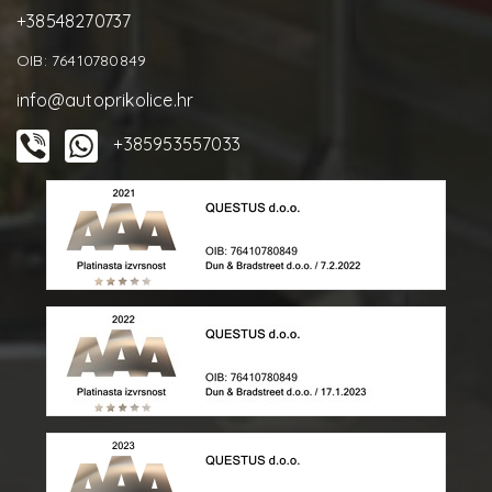
+38548270737
OIB: 76410780849
info@autoprikolice.hr
+385953557033