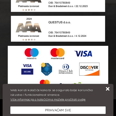
Web koristi kolačiće kako bi se osiguralo bolje korisničko
iskustvo i funkcionalnost stranica.
Više informacija o kolačićima možete pročitati ovdje
Sve cijene iskazane su u eurima i uključuju PDV. Trudimo se dati
PRIHVAĆAM SVE
što bolji i točniji opis i sliku. Unatoč tome, ne možemo
garantirati da su svi navedeni podaci i slike u potpunosti točni.