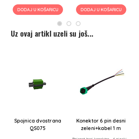
DODAJ U KOŠARICU
DODAJ U KOŠARICU
Uz ovaj artikl uzeli su još...
Spojnica dvostrana
Konektor 6 pin desni
QS075
zeleni+kabel 1 m
Bajonet brzi konektor - 6 pinski -
F