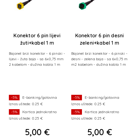
Konektor 6 pin lijevi
Konektor 6 pin desni
žuti+kabel 1 m
zeleni+kabel 1 m
Bajonet brzi konektor - 6 pinski -
Bajonet brzi konektor - 6 pinski -
lijevi - žuta boja - sa 6x0,75 mm
desni - zelena boja - sa 6x0,75 m
2 kabelom - dužina kabla: 1 m
m2 kabelom - dužina kabla: 1 m
-5%
E-banking/gotovina
-5%
E-banking/gotovina
Iznos uštede: 0.25 €
Iznos uštede: 0.25 €
I
-5%
Kartica jednokratno
-5%
Kartica jednokratno
Iznos uštede: 0.25 €
Iznos uštede: 0.25 €
I
5,00 €
5,00 €