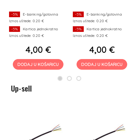
i
-5%
E-banking/gotovina
-5%
E-banking/gotovina
Iznos uštede: 0.20 €
Iznos uštede: 0.20 €
I
-5%
Kartica jednokratno
-5%
Kartica jednokratno
Iznos uštede: 0.20 €
Iznos uštede: 0.20 €
I
4,00 €
4,00 €
DODAJ U KOŠARICU
DODAJ U KOŠARICU
Up-sell