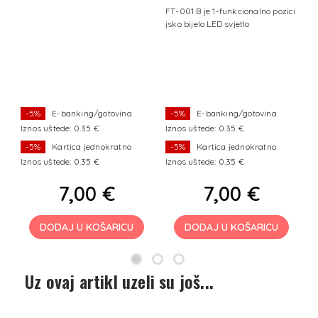
l
FT-001 B je 1-funkcionalno pozici
1
a
jsko bijelo LED svjetlo
a
en
E
ts
o 
ik
k
u
a
st
ć
a
-5%
E-banking/gotovina
-5%
E-banking/gotovina
Iznos uštede: 0.35 €
Iznos uštede: 0.35 €
I
-5%
Kartica jednokratno
-5%
Kartica jednokratno
Iznos uštede: 0.35 €
Iznos uštede: 0.35 €
I
7,00 €
7,00 €
DODAJ U KOŠARICU
DODAJ U KOŠARICU
Uz ovaj artikl uzeli su još...