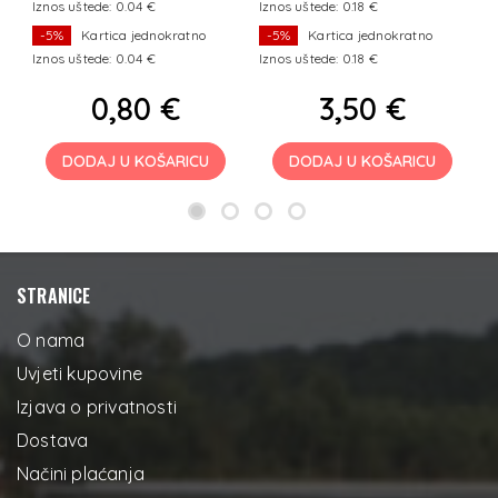
Iznos uštede: 0.04 €
Iznos uštede: 0.18 €
I
-5%
Kartica jednokratno
-5%
Kartica jednokratno
Iznos uštede: 0.04 €
Iznos uštede: 0.18 €
I
0,80 €
3,50 €
DODAJ U KOŠARICU
DODAJ U KOŠARICU
STRANICE
O nama
Uvjeti kupovine
Izjava o privatnosti
Dostava
Načini plaćanja