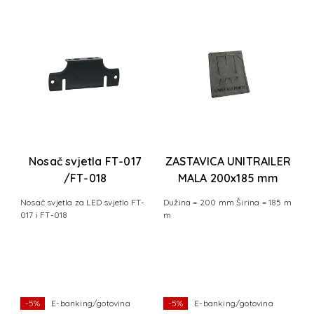
o
Nosač svjetla FT-017
ZASTAVICA UNITRAILER
l
/FT-018
MALA 200x185 mm
l
Nosač svjetla za LED svjetlo FT-
Dužina = 200 mm Širina = 185 m
1
a
017 i FT-018
m
a
ce
E
o 
et
k
2
a
nt
ć
a
-5%
E-banking/gotovina
-5%
E-banking/gotovina