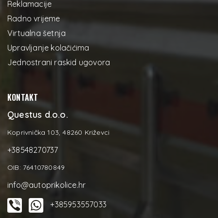
Reklamacije
Radno vrijeme
Virtualna šetnja
Upravljanje kolačićima
Jednostrani raskid ugovora
KONTAKT
Questus d.o.o.
Koprivnička 103, 48260 Križevci
+38548270737
OIB: 76410780849
info@autoprikolice.hr
+385953557033