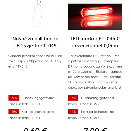
N
Nosač za bull bar za
LED marker FT-045 C
LED svjetlo FT-045
crveni+kabel 0,15 m
5
l
Gumeni prozirni nosač za bull ba
1-funkcionalno LED svjetlo – mal
1
a
rove i cijevi Odgovara na LED svj
a potrošnja energije - europska
a
en
etla FT-045
E9 homologacija za (bijelo, crven
E
ts
o i žuto svjetlo) - Elektromagnets
o 
ik
ka kompatibilnost – EMC certifik
k
u
at - otpornost na udarce - mogu
a
st
ćnost povezivanja polariteta U st
ć
andard
a
-5%
E-banking/gotovina
-5%
E-banking/gotovina
Iznos uštede: 0.03 €
Iznos uštede: 0.35 €
I
-5%
Kartica jednokratno
-5%
Kartica jednokratno
Iznos uštede: 0.03 €
Iznos uštede: 0.35 €
I
0,60 €
7,00 €