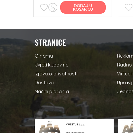
J U
DODAJ U
RICU
KOŠARICU
STRANICE
O nama
Reklam
Uvjeti kupovine
Radno 
Izjava o privatnosti
Virtual
Dostava
Upravlj
Načini plaćanja
Jednos