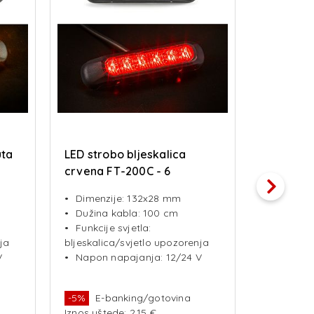
uta
LED strobo bljeskalica
LED stro
crvena FT-200C - 6
FT-200N
programa bljeskanja
bljeskan
Dimenzije: 132x28 mm
Dimenzi
Dužina kabla: 100 cm
Dužina 
Funkcije svjetla:
Funkcije
ja
bljeskalica/svjetlo upozorenja
bljeskalic
V
Napon napajanja: 12/24 V
Napon n
-5%
E-banking/gotovina
-5%
E-b
Iznos uštede: 2.15 €
Iznos ušte