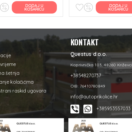
DODAJ U
DODAJ U
KOŠARICU
KOŠARICU
KONTAKT
Questus d.o.o.
acije
vrijeme
Koprivnička 103, 48260 Križevc
na šetnja
+38548270737
anje kolačićima
OIB: 76410780849
trani raskid ugovora
info@autoprikolice.hr
+385953557033