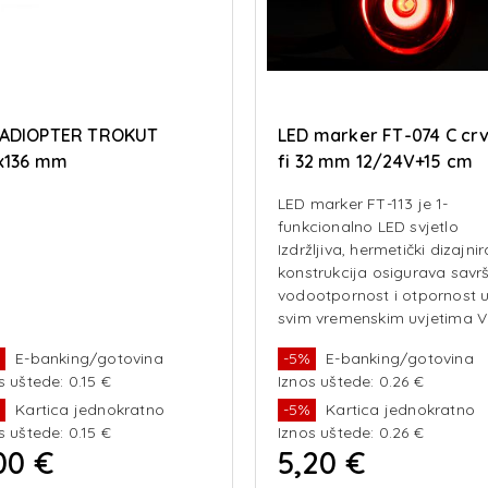
ADIOPTER TROKUT
LED marker FT-074 C cr
x136 mm
fi 32 mm 12/24V+15 cm
kabel
LED marker FT-113 je 1-
funkcionalno LED svjetlo
Izdržljiva, hermetički dizajni
konstrukcija osigurava savr
vodootpornost i otpornost 
svim vremenskim uvjetima V
brza i jednostavna montaža
%
E-banking/gotovina
-5%
E-banking/gotovina
EMC certificate
s uštede: 0.15 €
Iznos uštede: 0.26 €
(electromagnetic compatib
%
Kartica jednokratno
-5%
Kartica jednokratno
s uštede: 0.15 €
Iznos uštede: 0.26 €
00 €
5,20 €