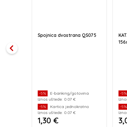
 PIN / 6
Spojnica dvostrana QS075
KAT
156
vina
-5%
E-banking/gotovina
-5
Iznos uštede: 0.07 €
Izno
ratno
-5%
Kartica jednokratno
-5
Iznos uštede: 0.07 €
Izno
1,30 €
3,