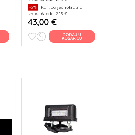
-5%
Kartica jednokratno
-5%
Kar
Iznos uštede: 2.15 €
Iznos ušte
43,00 €
43,00
DODAJ U
KOŠARICU