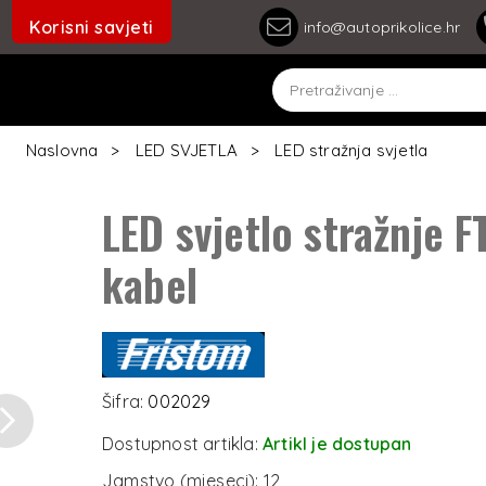
Korisni savjeti
info@autoprikolice.hr
Naslovna
LED SVJETLA
LED stražnja svjetla
LED svjetlo stražnje 
kabel
Šifra:
002029
Next
Dostupnost artikla:
Artikl je dostupan
Jamstvo (mjeseci):
12