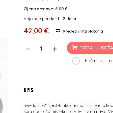
Cijena dostave:
6,00 €
Vrijeme isporuke:
1 - 2 dana
42,00 €
Pregled vrsta plaćanja
DODAJ U KOŠA
Pošalji upit o
OPIS
Svjetlo FT-213 je 3-funkcionalno LED svjetlo ko
koja oponaša mikrokristale, te stvara privid "živ