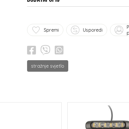
P
Spremi
Usporedi
p
stražnje svjetlo