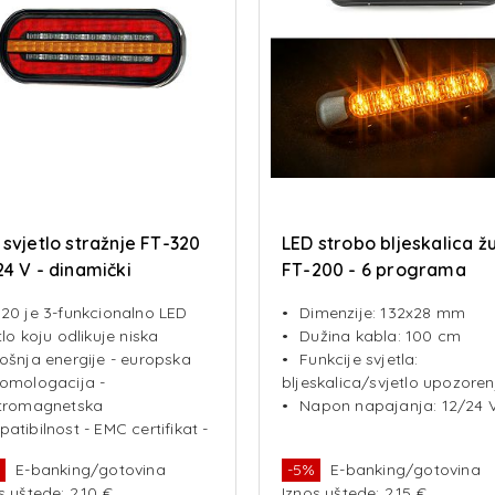
 svjetlo stražnje FT-320
LED strobo bljeskalica ž
24 V - dinamički
FT-200 - 6 programa
ikator
bljeskanja
20 je 3-funkcionalno LED
Dimenzije: 132x28 mm
tlo koju odlikuje niska
Dužina kabla: 100 cm
ošnja energije - europska
Funkcije svjetla:
omologacija -
bljeskalica/svjetlo upozoren
ktromagnetska
Napon napajanja: 12/24 
atibilnost - EMC certifikat -
rnost na udarce -
%
E-banking/gotovina
-5%
E-banking/gotovina
grirani kabel 2x0,75 mm
s uštede: 2.10 €
Iznos uštede: 2.15 €