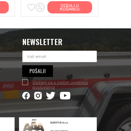
DODAJ U
KOŠARICU
NEWSLETTER
i
POŠALJI
Slažem se s općim uvjetima
poslovanja