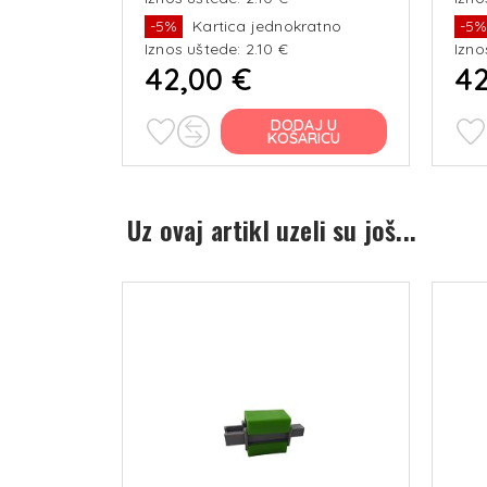
vo
FUNK
ratno
-5%
Kartica jednokratno
-5
Iznos uštede: 2.10 €
Izno
42,00 €
42
J U
DODAJ U
RICU
KOŠARICU
Uz ovaj artikl uzeli su još...