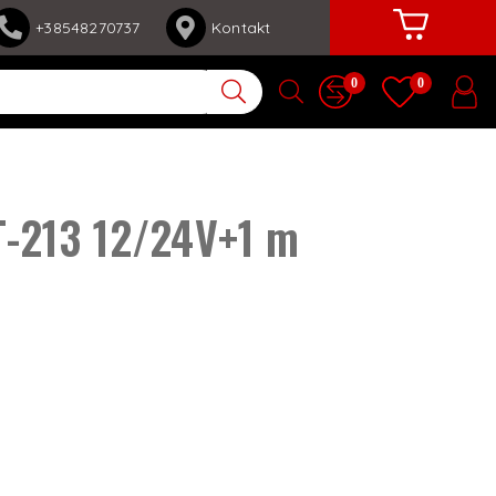
+38548270737
Kontakt
0
0
FT-213 12/24V+1 m