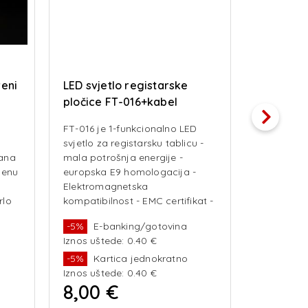
veni
LED svjetlo registarske
LED gaba
pločice FT-016+kabel
141A crve
kom)
FT-016 je 1-funkcionalno LED
- 2-funkci
svjetlo za registarsku tablicu -
gabaritno 
rana
mala potrošnja energije -
nosačem - 
šenu
europska E9 homologacija -
Europska 
u
Elektromagnetska
Elektroma
rlo
kompatibilnost - EMC certifikat -
kompatibil
 -
otpornost na udarce Funkcija
Otpornost
-5%
E-banking/gotovina
-5%
E-b
svjetla: - svjetlo registarske tabl
polariteta
Iznos uštede: 0.40 €
Iznos ušte
lampe: -
-5%
Kartica jednokratno
-5%
Kar
Iznos uštede: 0.40 €
Iznos ušte
8,00 €
8,00 