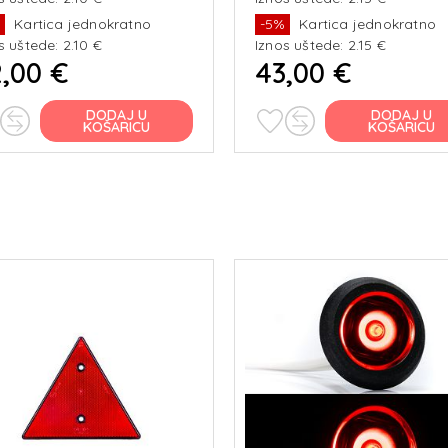
CIJE: pozicija, štop,
%
Kartica jednokratno
-5%
Kartica jednokratno
s uštede: 2.10 €
Iznos uštede: 2.15 €
,00 €
43,00 €
DODAJ U
DODAJ U
KOŠARICU
KOŠARICU