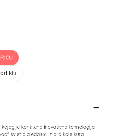
RICU
 artiklu
d kojeg je korištena inovativna tehnologija
og" svjetla gledajući iz bilo koje kuta