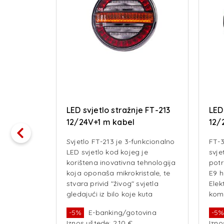
 L1815
LED svjetlo stražnje FT-213
LED
12/24V+1 m kabel
12/
ind
Svjetlo FT-213 je 3-funkcionalno
FT-3
LED svjetlo kod kojeg je
svje
korištena inovativna tehnologija
potr
koja oponaša mikrokristale, te
E9 h
stvara privid "živog" svjetla
Ele
gledajući iz bilo koje kuta
komp
Izdržljiva, hermetički dizajnirana
otpo
vina
-5%
E-banking/gotovina
-5
konstrukcija osigurava savršenu
inte
Iznos uštede: 2.10 €
Izno