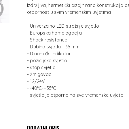
Izdržljiva, hermetički dizajnirana konstrukcija
otpornost u svim vremenskim uvjetima
- Univerzalno LED stražnje svjetlo
- Europska homologacija
- Shock resistance
- Dubina svjetla_ 35 mm
- Dinamički indikator
- pozicijsko svjetlo
- štop svjetlo
- žmigavac
- 12/24V
- -40°C-+55°C
- svjetlo je otporno na sve vremenske uvjete
DODATNI OPIS