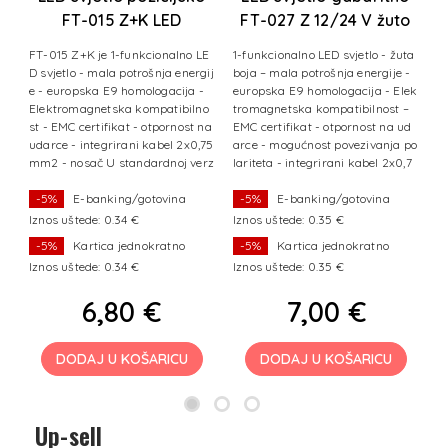
FT-015 Z+K LED
FT-027 Z 12/24 V žuto
žuto+gornji
a
FT-015 Z+K je 1-funkcionalno LE
1-funkcionalno LED svjetlo - žuta
nosač+kabel
g
D svjetlo - mala potrošnja energij
boja – mala potrošnja energije -
9
e - europska E9 homologacija -
europska E9 homologacija - Elek
sk
Elektromagnetska kompatibilno
tromagnetska kompatibilnost –
at
st - EMC certifikat - otpornost na
EMC certifikat - otpornost na ud
ra
udarce - integrirani kabel 2x0,75
arce - mogućnost povezivanja po
 b
mm2 - nosač U standardnoj verz
lariteta - integrirani kabel 2x0,7
iji svjetlo
5 mm
-5%
E-banking/gotovina
-5%
E-banking/gotovina
Iznos uštede: 0.34 €
Iznos uštede: 0.35 €
Iz
-5%
Kartica jednokratno
-5%
Kartica jednokratno
Iznos uštede: 0.34 €
Iznos uštede: 0.35 €
Iz
6,80 €
7,00 €
DODAJ U KOŠARICU
DODAJ U KOŠARICU
Up-sell