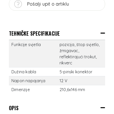
Pošalji upit o artiklu
TEHNIČKE SPECIFIKACIJE
Funkcije svjetla
pozicija, štop svjetlo,
žmigavac,
reflektirajući trokut,
rikverc
Dužina kabla
5-pinski konektor
Napon napajanja
12 V
Dimenzije
210,6x146 mm
OPIS