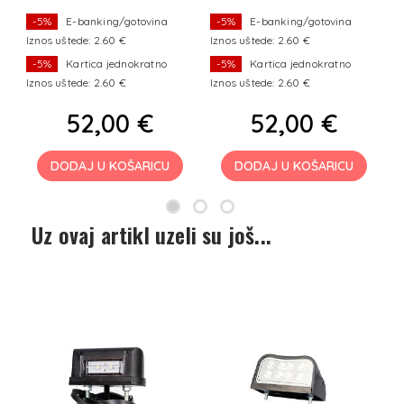
DC
a
kc
-5%
E-banking/gotovina
-5%
E-banking/gotovina
Iznos uštede: 2.60 €
Iznos uštede: 2.60 €
I
-5%
Kartica jednokratno
-5%
Kartica jednokratno
Iznos uštede: 2.60 €
Iznos uštede: 2.60 €
I
52,00 €
52,00 €
DODAJ U KOŠARICU
DODAJ U KOŠARICU
Uz ovaj artikl uzeli su još...