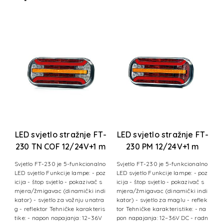
T-
LED svjetlo stražnje FT-
LED svjetlo stražnje FT-
L
230 TN COF 12/24V+1 m
230 PM 12/24V+1 m
kabel
kabel
p
Svjetlo FT-230 je 5-funkcionalno
Svjetlo FT-230 je 5-funkcionalno
U
uć
LED svjetlo Funkcije lampe: - poz
LED svjetlo Funkcije lampe: - poz
F
icija - štop svjetlo - pokazivač s
icija - štop svjetlo - pokazivač s
-
kt
mjera/žmigavac (dinamički indi
mjera/žmigavac (dinamički indi
e
kator) - svjetlo za vožnju unatra
kator) - svjetlo za maglu - reflek
(
g - reflektor Tehničke karakteris
tor Tehničke karakteristike: - na
n
tike: - napon napajanja: 12–36V
pon napajanja: 12–36V DC - radn
št