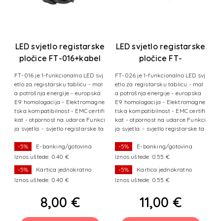
T-
LED svjetlo registarske
LED svjetlo registarske
K
ki
pločice FT-016+kabel
pločice FT-
026+kabel+brza
p
FT-016 je 1-funkcionalno LED svj
FT-026 je 1-funkcionalno LED svj
- 
spojnica
uć
etlo za registarsku tablicu - mal
etlo za registarsku tablicu - mal
i 
a potrošnja energije - europska
a potrošnja energije - europska
t
kt
E9 homologacija - Elektromagne
E9 homologacija - Elektromagne
tska kompatibilnost - EMC certifi
tska kompatibilnost - EMC certifi
kat - otpornost na udarce Funkci
kat - otpornost na udarce Funkci
ja svjetla: - svjetlo registarske ta
ja svjetla: - svjetlo registarske ta
bl
bl
-5%
E-banking/gotovina
-5%
E-banking/gotovina
Iznos uštede: 0.40 €
Iznos uštede: 0.55 €
Iz
-5%
Kartica jednokratno
-5%
Kartica jednokratno
Iznos uštede: 0.40 €
Iznos uštede: 0.55 €
Iz
8,00 €
11,00 €