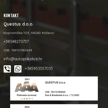
KONTAKT
Questus d.o.o.
Koprivnička 103, 48260 Križevci
+38548270737
OIB: 76410780849
info@autoprikolice.hr
+385953557033