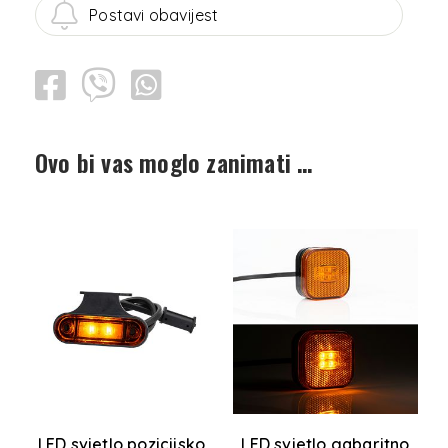
Postavi obavijest
Ovo bi vas moglo zanimati …
o
LED svjetlo pozicijsko
LED svjetlo gabaritno