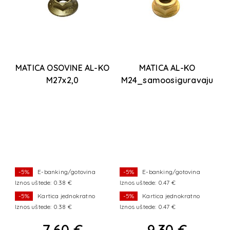
E
MATICA OSOVINE AL-KO
MATICA AL-KO
M27x2,0
M24_samoosiguravaju
ća
-5%
E-banking/gotovina
-5%
E-banking/gotovina
Iznos uštede: 0.38 €
Iznos uštede: 0.47 €
I
-5%
Kartica jednokratno
-5%
Kartica jednokratno
Iznos uštede: 0.38 €
Iznos uštede: 0.47 €
I
7,60 €
9,30 €