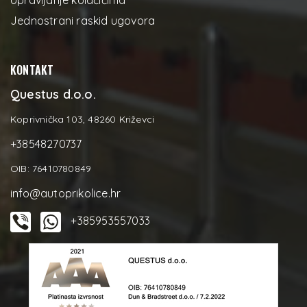
Upravljanje kolačićima
Jednostrani raskid ugovora
KONTAKT
Questus d.o.o.
Koprivnička 103, 48260 Križevci
+38548270737
OIB: 76410780849
info@autoprikolice.hr
+385953557033