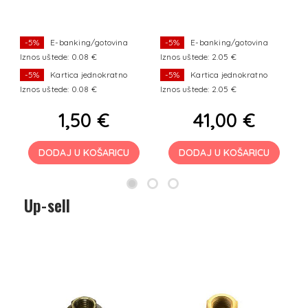
-5%
E-banking/gotovina
-5%
E-banking/gotovina
Iznos uštede: 0.08 €
Iznos uštede: 2.05 €
I
-5%
Kartica jednokratno
-5%
Kartica jednokratno
Iznos uštede: 0.08 €
Iznos uštede: 2.05 €
I
1,50 €
41,00 €
DODAJ U KOŠARICU
DODAJ U KOŠARICU
Up-sell