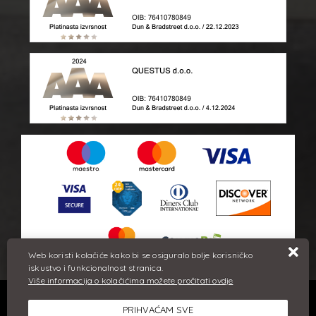
Web koristi kolačiće kako bi se osiguralo bolje korisničko
iskustvo i funkcionalnost stranica.
Više informacija o kolačićima možete pročitati ovdje
Sve cijene iskazane su u eurima i uključuju PDV. Trudimo se dati
PRIHVAĆAM SVE
što bolji i točniji opis i sliku. Unatoč tome, ne možemo