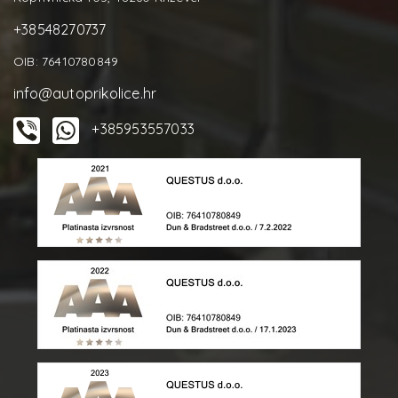
+38548270737
OIB: 76410780849
info@autoprikolice.hr
+385953557033