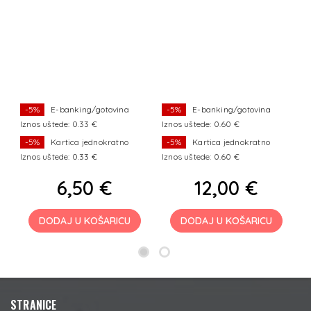
-5%
E-banking/gotovina
-5%
E-banking/gotovina
Iznos uštede: 0.33 €
Iznos uštede: 0.60 €
Iz
-5%
Kartica jednokratno
-5%
Kartica jednokratno
Iznos uštede: 0.33 €
Iznos uštede: 0.60 €
Iz
6,50 €
12,00 €
DODAJ U KOŠARICU
DODAJ U KOŠARICU
STRANICE