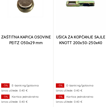
ZAŠTITNA KAPICA OSOVINE
UŠICA ZA KOPČANJE SAJLE
PEITZ O50x29 mm
KNOTT 200x50-250x40
-5%
E-banking/gotovina
-5%
E-banking/gotovina
Iznos uštede: 0.40 €
Iznos uštede: 0.40 €
-5%
Kartica jednokratno
-5%
Kartica jednokratno
Iznos uštede: 0.40 €
Iznos uštede: 0.40 €