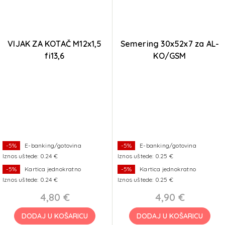
VIJAK ZA KOTAČ M12x1,5
Semering 30x52x7 za AL-
fi13,6
KO/GSM
-5%
E-banking/gotovina
-5%
E-banking/gotovina
Iznos uštede: 0.24 €
Iznos uštede: 0.25 €
-5%
Kartica jednokratno
-5%
Kartica jednokratno
Iznos uštede: 0.24 €
Iznos uštede: 0.25 €
4,80 €
4,90 €
DODAJ U KOŠARICU
DODAJ U KOŠARICU