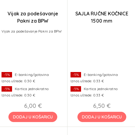
Vijak za podešavanje
SAJLA RUČNE KOČNICE
Pakni za BPW
1500 mm
Vijak za podešavanje Pakni za BPW
-5%
E-banking/gotovina
-5%
E-banking/gotovina
Iznos uštede: 0.30 €
Iznos uštede: 0.33 €
-5%
Kartica jednokratno
-5%
Kartica jednokratno
Iznos uštede: 0.30 €
Iznos uštede: 0.33 €
6,00 €
6,50 €
DODAJ U KOŠARICU
DODAJ U KOŠARICU