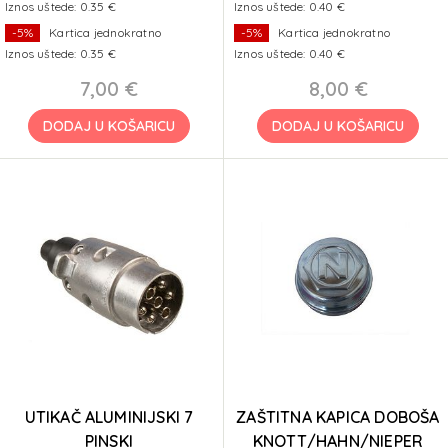
Iznos uštede: 0.35 €
Iznos uštede: 0.40 €
-5%
Kartica jednokratno
-5%
Kartica jednokratno
Iznos uštede: 0.35 €
Iznos uštede: 0.40 €
7,00 €
8,00 €
DODAJ U KOŠARICU
DODAJ U KOŠARICU
UTIKAČ ALUMINIJSKI 7
ZAŠTITNA KAPICA DOBOŠA
PINSKI
KNOTT/HAHN/NIEPER