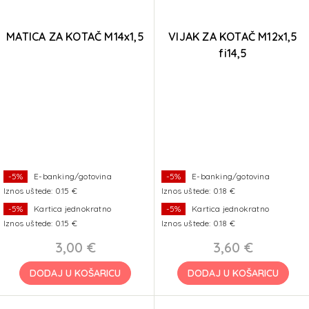
MATICA ZA KOTAČ M14x1,5
VIJAK ZA KOTAČ M12x1,5
fi14,5
-5%
E-banking/gotovina
-5%
E-banking/gotovina
Iznos uštede: 0.15 €
Iznos uštede: 0.18 €
-5%
Kartica jednokratno
-5%
Kartica jednokratno
Iznos uštede: 0.15 €
Iznos uštede: 0.18 €
3,00 €
3,60 €
DODAJ U KOŠARICU
DODAJ U KOŠARICU