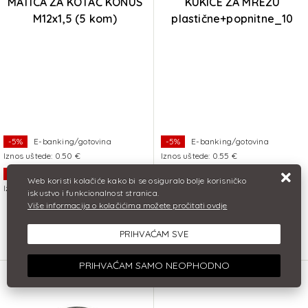
MATICA ZA KOTAČ KONUS
KUKICE ZA MREŽU
M12x1,5 (5 kom)
plastične+popnitne_10
kom
-5%
E-banking/gotovina
-5%
E-banking/gotovina
Iznos uštede: 0.50 €
Iznos uštede: 0.55 €
-5%
Kartica jednokratno
-5%
Kartica jednokratno
Web koristi kolačiće kako bi se osiguralo bolje korisničko
Iznos uštede: 0.50 €
Iznos uštede: 0.55 €
iskustvo i funkcionalnost stranica.
Više informacija o kolačićima možete pročitati ovdje
10,00 €
11,00 €
PRIHVAĆAM SVE
DODAJ U KOŠARICU
DODAJ U KOŠARICU
PRIHVAĆAM SAMO NEOPHODNO