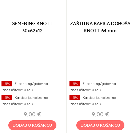
SEMERING KNOTT
ZAŠTITNA KAPICA DOBOŠA
30x62x12
KNOTT 64 mm
-5%
E-banking/gotovina
-5%
E-banking/gotovina
Iznos uštede: 0.45 €
Iznos uštede: 0.45 €
-5%
Kartica jednokratno
-5%
Kartica jednokratno
Iznos uštede: 0.45 €
Iznos uštede: 0.45 €
9,00 €
9,00 €
DODAJ U KOŠARICU
DODAJ U KOŠARICU