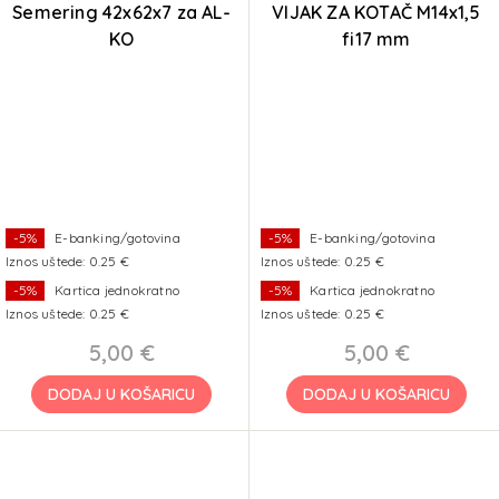
Semering 42x62x7 za AL-
VIJAK ZA KOTAČ M14x1,5
KO
fi17 mm
-5%
E-banking/gotovina
-5%
E-banking/gotovina
Iznos uštede: 0.25 €
Iznos uštede: 0.25 €
-5%
Kartica jednokratno
-5%
Kartica jednokratno
Iznos uštede: 0.25 €
Iznos uštede: 0.25 €
5,00 €
5,00 €
DODAJ U KOŠARICU
DODAJ U KOŠARICU