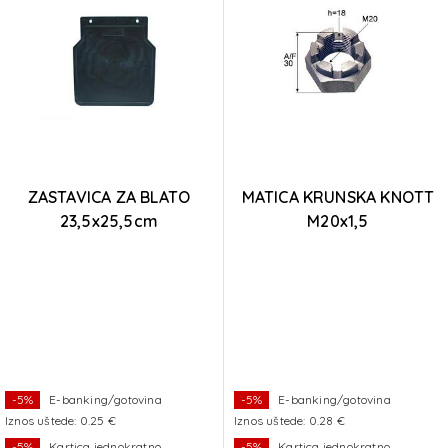
ZASTAVICA ZA BLATO
MATICA KRUNSKA KNOTT
23,5x25,5cm
M20x1,5
-5%
E-banking/gotovina
-5%
E-banking/gotovina
Iznos uštede: 0.25 €
Iznos uštede: 0.28 €
-5%
Kartica jednokratno
-5%
Kartica jednokratno