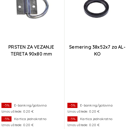
PRSTEN ZA VEZANJE
Semering 38x52x7 za AL-
TERETA 90x80 mm
KO
-5%
E-banking/gotovina
-5%
E-banking/gotovina
Iznos uštede: 0.20 €
Iznos uštede: 0.20 €
-5%
Kartica jednokratno
-5%
Kartica jednokratno
Iznos uštede: 0.20 €
Iznos uštede: 0.20 €