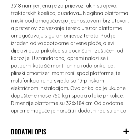
3318 namijenjena je za prijevoz lakih strojeva,
traktorskih kosilica, quadova… Nagibna platforma
i niski pod omogućavaju jednostavan i brz utovar,
a prstenovi za vezanje tereta unutar platforme
omogućavaju siguran prijevoz tereta. Pod je
izrađen od vodootporne drvene ploče, a svi
dijelovi auto prikolice su pocinčani i zaštićeni od
korozije. U standardnoj opremi nalazi se i
potporni kotačić montiran na rudo prikolice,
plinski amortizeri montirani ispod platforme, te
multifunkcionalna svjetla sa 13-pinskom
električnom instalacijom. Ova prikolica je ukupne
dopuštene mase 750 kg i spada u lake prikolice.
Dimenzije platforme su 326x184 cm Od dodatne
DODATNI OPIS