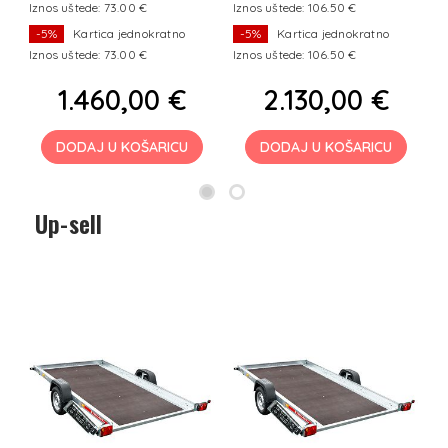
Iznos uštede: 73.00 €
Iznos uštede: 106.50 €
I
-5%
Kartica jednokratno
-5%
Kartica jednokratno
Iznos uštede: 73.00 €
Iznos uštede: 106.50 €
I
1.460,00 €
2.130,00 €
DODAJ U KOŠARICU
DODAJ U KOŠARICU
Up-sell