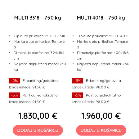
g
MULTI 3318 - 750 kg
MULTI 4018 - 750 kg
16
Tip auto prikolice: MULTI 3318
Tip auto prikolice: MULTI 4018
e
Marka auto prikolice: Temare
Marka auto prikolice: Temare
d
d
60
Dimenzije platforme: 324x184
Dimenzije platforme: 400x186
cm
cm
30
Najveća dopuštena masa: 750
Najveća dopuštena masa: 750
kg
kg
-5%
E-banking/gotovina
-5%
E-banking/gotovina
Iznos uštede: 91.50 €
Iznos uštede: 98.00 €
I
-5%
Kartica jednokratno
-5%
Kartica jednokratno
Iznos uštede: 91.50 €
Iznos uštede: 98.00 €
I
1.830,00 €
1.960,00 €
DODAJ U KOŠARICU
DODAJ U KOŠARICU