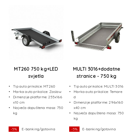
g
MT260 750 kg+LED
MULTI 3016+dodatne
svjetla
stranice - 750 kg
16
Tip auto prikolice: MT260
Tip auto prikolice: MULTI 3016
e
Marka auto prikolice: Zaslaw
Marka auto prikolice: Temare
Dimenzije platforme: 255x166
d
60
x10 cm
Dimenzije platforme: 296x160
Najveća dopuštena masa: 750
x40 cm
30
kg
Najveća dopuštena masa: 750
kg
-5%
E-banking/gotovina
-5%
E-banking/gotovina