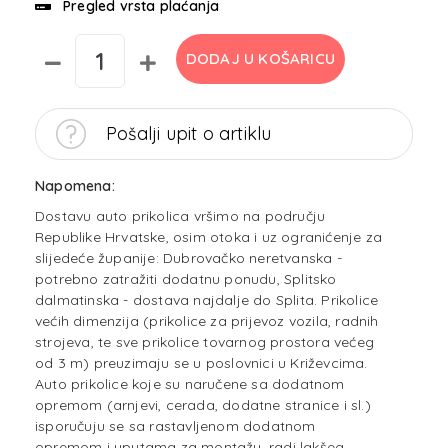
Pregled vrsta plaćanja
DODAJ U KOŠARICU
Pošalji upit o artiklu
Napomena:
Dostavu auto prikolica vršimo na području
Republike Hrvatske, osim otoka i uz ogranićenje za
slijedeće županije: Dubrovačko neretvanska -
potrebno zatražiti dodatnu ponudu, Splitsko
dalmatinska - dostava najdalje do Splita. Prikolice
većih dimenzija (prikolice za prijevoz vozila, radnih
strojeva, te sve prikolice tovarnog prostora većeg
od 3 m) preuzimaju se u poslovnici u Križevcima.
Auto prikolice koje su naručene sa dodatnom
opremom (arnjevi, cerada, dodatne stranice i sl.)
isporučuju se sa rastavljenom dodatnom
opremom i uputama za montažu, radi lakšeg