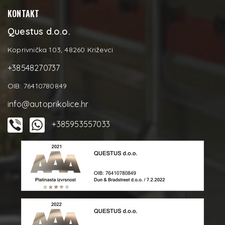
KONTAKT
Questus d.o.o.
Koprivnička 103, 48260 Križevci
+38548270737
OIB: 76410780849
info@autoprikolice.hr
+385953557033