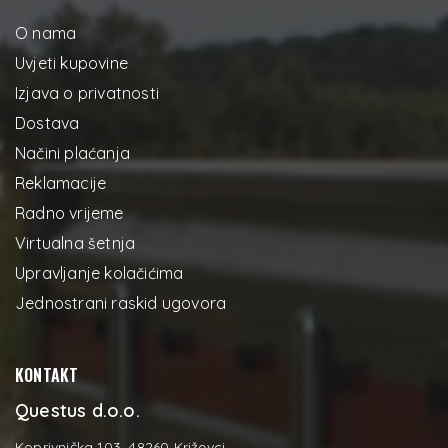
O nama
Uvjeti kupovine
Izjava o privatnosti
Dostava
Načini plaćanja
Reklamacije
Radno vrijeme
Virtualna šetnja
Upravljanje kolačićima
Jednostrani raskid ugovora
KONTAKT
Questus d.o.o.
Koprivnička 103, 48260 Križevci