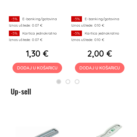
-5%
E-banking/gotovina
-5%
E-banking/gotovina
Iznos uštede: 0.07 €
Iznos uštede: 0.10 €
Iz
-5%
Kartica jednokratno
-5%
Kartica jednokratno
Iznos uštede: 0.07 €
Iznos uštede: 0.10 €
Iz
1,30 €
2,00 €
DODAJ U KOŠARICU
DODAJ U KOŠARICU
Up-sell