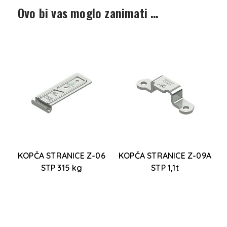
Ovo bi vas moglo zanimati …
KOPČA STRANICE Z-06
KOPČA STRANICE Z-09A
STP 315 kg
STP 1,1t