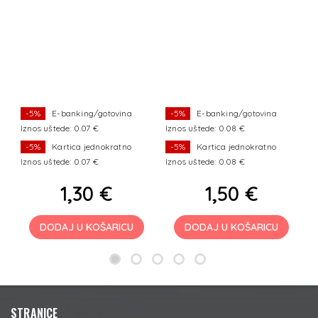
-5%
E-banking/gotovina
-5%
E-banking/gotovina
Iznos uštede: 0.07 €
Iznos uštede: 0.08 €
Iz
-5%
Kartica jednokratno
-5%
Kartica jednokratno
Iznos uštede: 0.07 €
Iznos uštede: 0.08 €
Iz
1,30 €
1,50 €
DODAJ U KOŠARICU
DODAJ U KOŠARICU
STRANICE