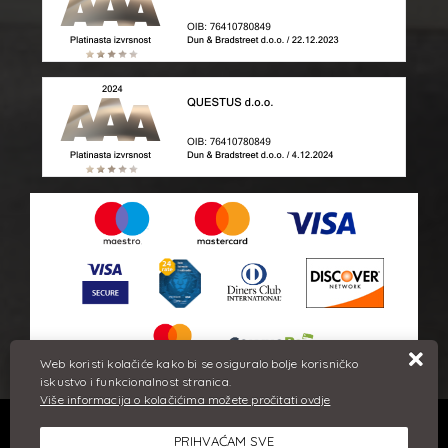
Web koristi kolačiće kako bi se osiguralo bolje korisničko
iskustvo i funkcionalnost stranica.
Više informacija o kolačićima možete pročitati ovdje
Sve cijene iskazane su u eurima i uključuju PDV. Trudimo se dati
PRIHVAĆAM SVE
što bolji i točniji opis i sliku. Unatoč tome, ne možemo