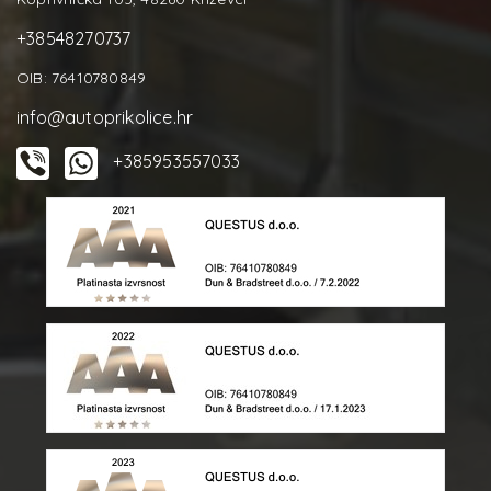
+38548270737
OIB: 76410780849
info@autoprikolice.hr
+385953557033