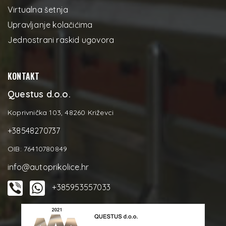
Virtualna šetnja
Upravljanje kolačićima
Jednostrani raskid ugovora
KONTAKT
Questus d.o.o.
Koprivnička 103, 48260 Križevci
+38548270737
OIB: 76410780849
info@autoprikolice.hr
+385953557033