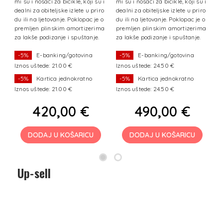
ve
mi su i nosači za bicikle, koji su i
mi su i nosači za bicikle, koji su i
3
it
dealni za obiteljske izlete u priro
dealni za obiteljske izlete u priro
za
ov
du ili na ljetovanje. Poklopac je o
du ili na ljetovanje. Poklopac je o
el
ns
premljen plinskim amortizerima
premljen plinskim amortizerima
a
iz
za lakše podizanje i spuštanje.
za lakše podizanje i spuštanje.
k
a
-5%
E-banking/gotovina
-5%
E-banking/gotovina
Iznos uštede: 21.00 €
Iznos uštede: 24.50 €
I
-5%
Kartica jednokratno
-5%
Kartica jednokratno
Iznos uštede: 21.00 €
Iznos uštede: 24.50 €
I
420,00 €
490,00 €
DODAJ U KOŠARICU
DODAJ U KOŠARICU
Up-sell