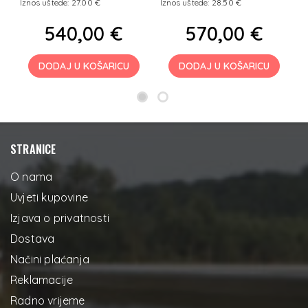
Iznos uštede: 27.00 €
Iznos uštede: 28.50 €
I
540,00 €
570,00 €
DODAJ U KOŠARICU
DODAJ U KOŠARICU
STRANICE
O nama
Uvjeti kupovine
Izjava o privatnosti
Dostava
Načini plaćanja
Reklamacije
Radno vrijeme