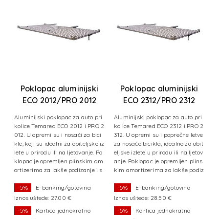
Poklopac aluminijski
Poklopac aluminijski
ECO 2012/PRO 2012
ECO 2312/PRO 2312
i
Aluminijski poklopac za auto pri
Aluminijski poklopac za auto pri
A
 2
kolice Temared ECO 2012 i PRO 2
kolice Temared ECO 2312 i PRO 2
k
ve
012. U opremi su i nosači za bici
312. U opremi su i poprečne letve
6
it
kle, koji su idealni za obiteljske iz
za nosače bicikla, idealno za obit
za
ov
lete u prirodu ili na ljetovanje. Po
eljske izlete u prirodu ili na ljetov
el
ns
klopac je opremljen plinskim am
anje. Poklopac je opremljen plins
a
iz
ortizerima za lakše podizanje i s
kim amortizerima za lakše podiz
k
puštanje.
anje i spuštanje
a
-5%
E-banking/gotovina
-5%
E-banking/gotovina
Iznos uštede: 27.00 €
Iznos uštede: 28.50 €
I
-5%
Kartica jednokratno
-5%
Kartica jednokratno