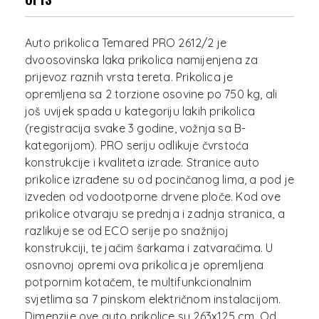
Auto prikolica Temared PRO 2612/2 je
dvoosovinska laka prikolica namijenjena za
prijevoz raznih vrsta tereta. Prikolica je
opremljena sa 2 torzione osovine po 750 kg, ali
još uvijek spada u kategoriju lakih prikolica
(registracija svake 3 godine, vožnja sa B-
kategorijom). PRO seriju odlikuje čvrstoća
konstrukcije i kvaliteta izrade. Stranice auto
prikolice izrađene su od pocinčanog lima, a pod je
izveden od vodootporne drvene ploče. Kod ove
prikolice otvaraju se prednja i zadnja stranica, a
razlikuje se od ECO serije po snažnijoj
konstrukciji, te jačim šarkama i zatvaračima. U
osnovnoj opremi ova prikolica je opremljena
potpornim kotačem, te multifunkcionalnim
svjetlima sa 7 pinskom električnom instalacijom.
Dimenzije ove auto prikolice su 263x125 cm. Od