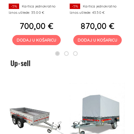
-5%
Kartica jednokratno
-5%
Kartica jednokratno
Iznos uštede: 35.00 €
Iznos uštede: 43.50 €
I
700,00 €
870,00 €
DODAJ U KOŠARICU
DODAJ U KOŠARICU
Up-sell