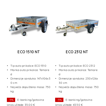
ECO 1510 NT
ECO 2312 NT
a
1
Tip auto prikolice: ECO 1510
Tip auto prikolice: ECO 2312
Marka auto prikolice: Temare
Marka auto prikolice: Temare
e
d
d
Dimenzije sanduka: 147x106x3
Dimenzije sanduka: 230x126x
x1
0 cm
30 cm
Najveća dopuštena masa: 750
Najveća dopuštena masa: 750
50
kg
kg
-5%
E-banking/gotovina
-5%
E-banking/gotovina
Iznos uštede: 35.00 €
Iznos uštede: 43.50 €
I