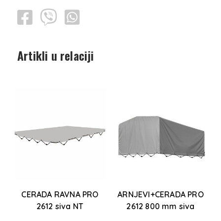
Artikli u relaciji
CERADA RAVNA PRO
ARNJEVI+CERADA PRO
2612 siva NT
2612 800 mm siva
a