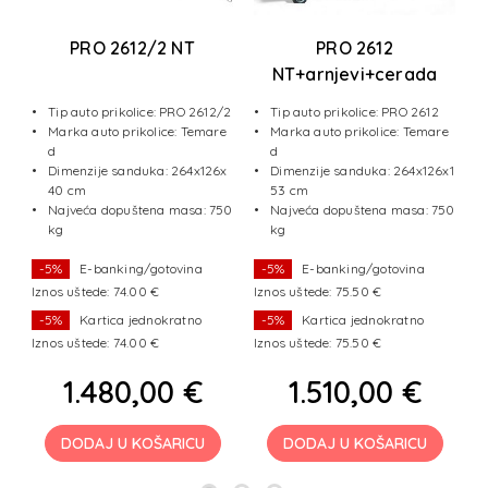
PRO 2612/2 NT
PRO 2612
2
NT+arnjevi+cerada
1100 mm
Tip auto prikolice: PRO 2612/2
Tip auto prikolice: PRO 2612
e
Marka auto prikolice: Temare
Marka auto prikolice: Temare
d
d
x
Dimenzije sanduka: 264x126x
Dimenzije sanduka: 264x126x1
40 cm
53 cm
50
Najveća dopuštena masa: 750
Najveća dopuštena masa: 750
kg
kg
-5%
E-banking/gotovina
-5%
E-banking/gotovina
Iznos uštede: 74.00 €
Iznos uštede: 75.50 €
I
-5%
Kartica jednokratno
-5%
Kartica jednokratno
Iznos uštede: 74.00 €
Iznos uštede: 75.50 €
I
1.480,00 €
1.510,00 €
DODAJ U KOŠARICU
DODAJ U KOŠARICU