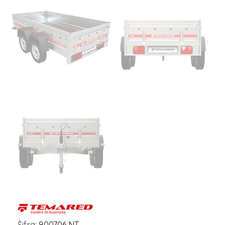
Šifra:
900706 NT