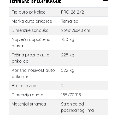
TEHNIČKE SPECIFIKACIJE
Tip auto prikolice
PRO 2612/2
Marka auto prikolice
Temared
Dimenzije sanduka
264x126x40 cm
Najveća dopuštena
750 kg
masa
Težina prazne auto
228 kg
prikolice
Korisna nosivost auto
522 kg
prikolice
Broj osovina
2
Dimenzija guma
155/70R13
Materijal stranica
Stranice od
pocinčanog lima