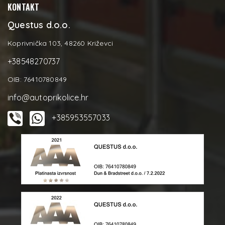
KONTAKT
Questus d.o.o.
Koprivnička 103, 48260 Križevci
+38548270737
OIB: 76410780849
info@autoprikolice.hr
+385953557033