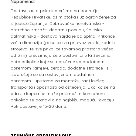
Napomena:
Dostavu auto prikolica vršimo na području
Republike Hrvatske, osim otoka i uz ogranićenje za
slijedeće županije: Dubrovačko neretvanska -
potrebno zatražiti dodatnu ponudu, Splitsko
dalmatinska - dostava najdalje do Splita. Prikolice
većih dimenzija (prikolice za prijevoz vozila, radnih
strojeva, te sve prikolice tovarnog prostora većeg
od 3 m) preuzimaju se u poslovnici u Križevcima.
Auto prikolice koje su naručene sa dodatnom
opremom (arnjevi, cerada, dodatne stranice i sl.)
isporučuju se sa rastavljenom dodatnom
opremom i uputama za montažu, radi lakšeg
transporta i opasnosti od oštećenja. Ukoliko se na
adresu kupca ne može prići našim kamionom,
prikolica se dostavlja na najbližu moguću lokaciju.
Rok dostave je 15-20 dana.