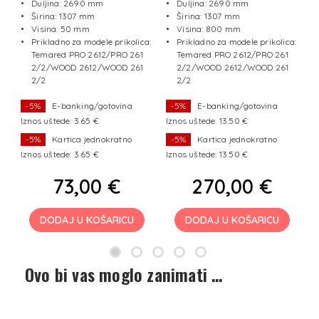
/2
Duljina: 2690 mm
Duljina: 2690 mm
e
Širina: 1307 mm
Širina: 1307 mm
Visina: 50 mm
Visina: 800 mm
x
Prikladno za modele prikolica:
Prikladno za modele prikolica:
Temared PRO 2612/PRO 261
Temared PRO 2612/PRO 261
50
2/2/WOOD 2612/WOOD 261
2/2/WOOD 2612/WOOD 261
2/2
2/2
-5%
E-banking/gotovina
-5%
E-banking/gotovina
Iznos uštede: 3.65 €
Iznos uštede: 13.50 €
Iz
-5%
Kartica jednokratno
-5%
Kartica jednokratno
Iznos uštede: 3.65 €
Iznos uštede: 13.50 €
Iz
73,00 €
270,00 €
DODAJ U KOŠARICU
DODAJ U KOŠARICU
Ovo bi vas moglo zanimati …