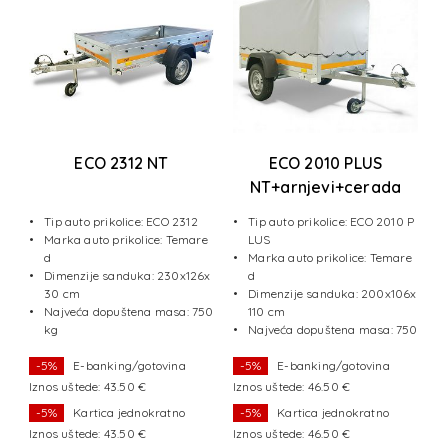
ECO 2312 NT
ECO 2010 PLUS
a
NT+arnjevi+cerada
1
Tip auto prikolice: ECO 2312
Tip auto prikolice: ECO 2010 P
Marka auto prikolice: Temare
LUS
e
d
Marka auto prikolice: Temare
Dimenzije sanduka: 230x126x
d
x1
30 cm
Dimenzije sanduka: 200x106x
Najveća dopuštena masa: 750
110 cm
50
kg
Najveća dopuštena masa: 750
kg
-5%
E-banking/gotovina
-5%
E-banking/gotovina
Iznos uštede: 43.50 €
Iznos uštede: 46.50 €
I
-5%
Kartica jednokratno
-5%
Kartica jednokratno
Iznos uštede: 43.50 €
Iznos uštede: 46.50 €
I