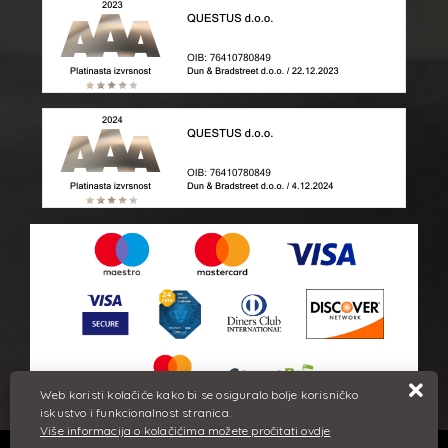
Web koristi kolačiće kako bi se osiguralo bolje korisničko
iskustvo i funkcionalnost stranica.
Više informacija o kolačićima možete pročitati ovdje