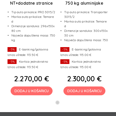
NT+dodatne stranice
750 kg aluminijske
stranice
Tip auto prikolice: PRO 3015/2
Tip auto prikolice: Transporter
Marka auto prikolice: Temare
3015/2
d
Marka auto prikolice: Temare
Dimenzije sanduka: 296x150x
d
80 cm
Dimenzije sanduka: 300x150x
Najveća dopuštena masa: 750
30 cm
kg
Najveća dopuštena masa: 750
kg
-5%
E-banking/gotovina
-5%
E-banking/gotovina
Iznos uštede: 113.50 €
Iznos uštede: 115.00 €
-5%
Kartica jednokratno
-5%
Kartica jednokratno
Iznos uštede: 113.50 €
Iznos uštede: 115.00 €
2.270,00 €
2.300,00 €
DODAJ U KOŠARICU
DODAJ U KOŠARICU