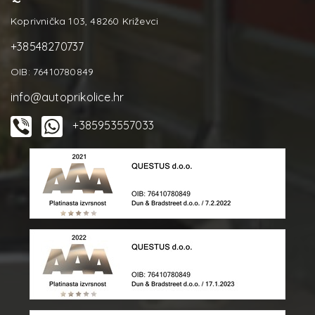
Koprivnička 103, 48260 Križevci
+38548270737
OIB: 76410780849
info@autoprikolice.hr
+385953557033