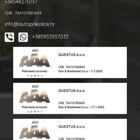
+38548270737
OIB: 76410780849
info@autoprikolice.hr
+385953557033