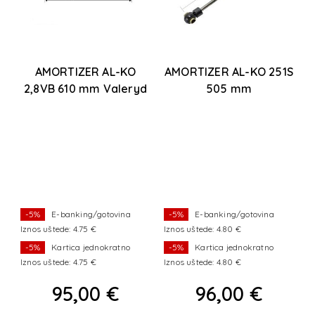
B
AMORTIZER AL-KO
AMORTIZER AL-KO 251S
2,8VB 610 mm Valeryd
505 mm
-5%
E-banking/gotovina
-5%
E-banking/gotovina
Iznos uštede: 4.75 €
Iznos uštede: 4.80 €
I
-5%
Kartica jednokratno
-5%
Kartica jednokratno
Iznos uštede: 4.75 €
Iznos uštede: 4.80 €
I
95,00 €
96,00 €