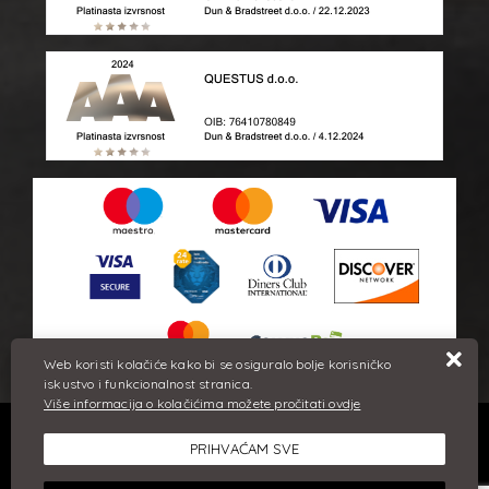
Web koristi kolačiće kako bi se osiguralo bolje korisničko
iskustvo i funkcionalnost stranica.
Više informacija o kolačićima možete pročitati ovdje
Sve cijene iskazane su u eurima i uključuju PDV. Trudimo se dati
PRIHVAĆAM SVE
što bolji i točniji opis i sliku. Unatoč tome, ne možemo
garantirati da su svi navedeni podaci i slike u potpunosti točni.
Ne odgovaramo za eventualne pogreške nastale u opisu