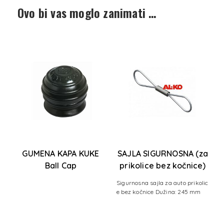
Ovo bi vas moglo zanimati …
,
GUMENA KAPA KUKE
SAJLA SIGURNOSNA (za
S
Ball Cap
prikolice bez kočnice)
Sigurnosna sajla za auto prikolic
e bez kočnice Dužina: 245 mm