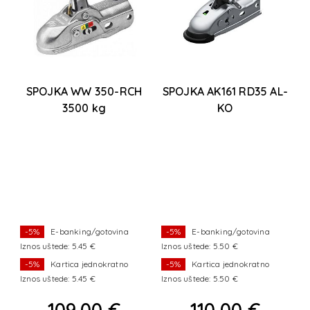
SPOJKA WW 350-RCH
SPOJKA AK161 RD35 AL-
3500 kg
KO
-5%
E-banking/gotovina
-5%
E-banking/gotovina
Iznos uštede: 5.45 €
Iznos uštede: 5.50 €
Iz
-5%
Kartica jednokratno
-5%
Kartica jednokratno
Iznos uštede: 5.45 €
Iznos uštede: 5.50 €
Iz
109,00 €
110,00 €