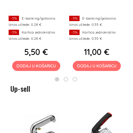
-5%
E-banking/gotovina
-5%
E-banking/gotovina
Iznos uštede: 0.28 €
Iznos uštede: 0.55 €
I
-5%
Kartica jednokratno
-5%
Kartica jednokratno
Iznos uštede: 0.28 €
Iznos uštede: 0.55 €
I
5,50 €
11,00 €
DODAJ U KOŠARICU
DODAJ U KOŠARICU
Up-sell