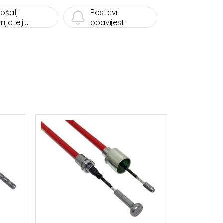
ošalji
Postavi
rijatelju
obavijest