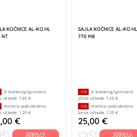
LA KOČNICE AL-KO HL
SAJLA KOČNICE AL-KO H
0 NT
770 M8
%
E-banking/gotovina
-5%
E-banking/gotovina
s uštede: 1.25 €
Iznos uštede: 1.25 €
%
Kartica jednokratno
-5%
Kartica jednokratno
s uštede: 1.25 €
Iznos uštede: 1.25 €
,00 €
25,00 €
DODAJ U
DODAJ U