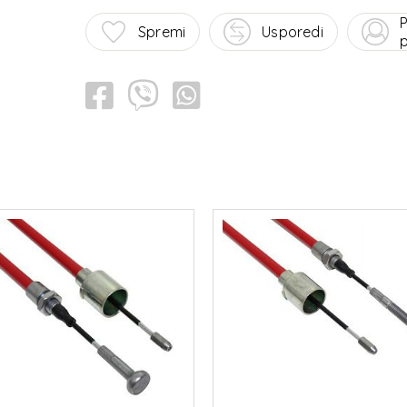
P
Spremi
Usporedi
p