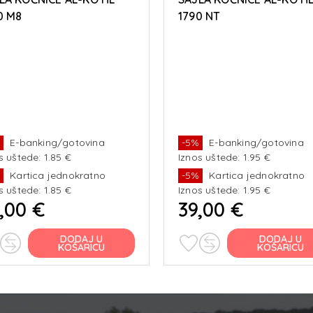
0 M8
1790 NT
%
E-banking/gotovina
-5%
E-banking/gotovina
s uštede: 1.85 €
Iznos uštede: 1.95 €
%
Kartica jednokratno
-5%
Kartica jednokratno
s uštede: 1.85 €
Iznos uštede: 1.95 €
,00 €
39,00 €
DODAJ U
DODAJ U
KOŠARICU
KOŠARICU