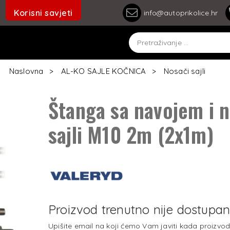
Korisni savjeti
info@autoprikolice.hr
Naslovna
AL-KO SAJLE KOČNICA
Nosači sajli
Štanga sa navojem i 
sajli M10 2m (2x1m)
Proizvod trenutno nije dostupa
Upišite email na koji ćemo Vam javiti kada proizvo