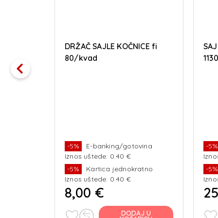
KO HL
DRŽAČ SAJLE KOČNICE fi
SAJ
80/kvad
113
vina
-5%
E-banking/gotovina
-5
Iznos uštede: 0.40 €
Izno
ratno
-5%
Kartica jednokratno
-5
Iznos uštede: 0.40 €
Izno
8,00 €
25
J U
DODAJ U