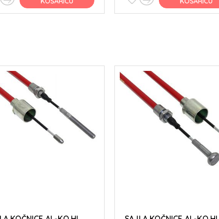
KOŠARICU
KOŠARICU
LA KOČNICE AL-KO HL
SAJLA KOČNICE AL-KO H