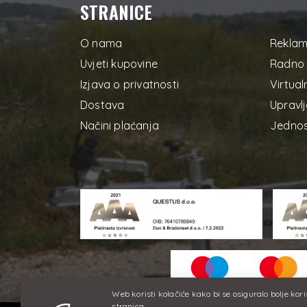
STRANICE
O nama
Reklam
Uvjeti kupovine
Radno 
Izjava o privatnosti
Virtual
Dostava
Upravlj
Načini plaćanja
Jednos
Web koristi kolačiće kako bi se osiguralo bolje kor
stranica.