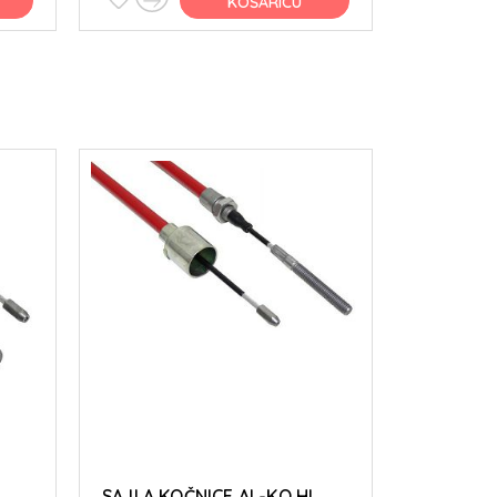
KOŠARICU
L
SAJLA KOČNICE AL-KO HL