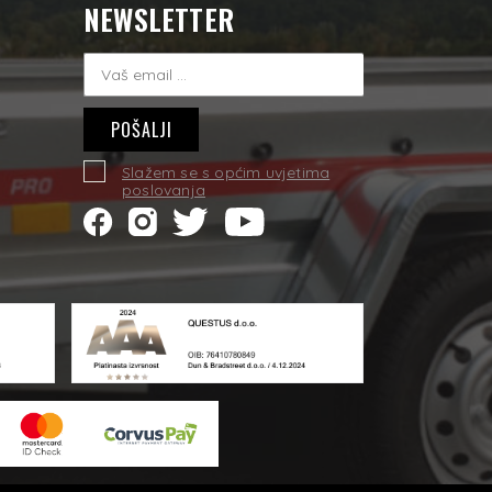
NEWSLETTER
i
POŠALJI
Slažem se s općim uvjetima
poslovanja