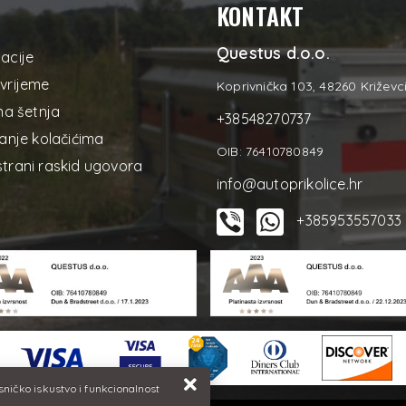
KONTAKT
Questus d.o.o.
acije
vrijeme
Koprivnička 103, 48260 Križevc
na šetnja
+38548270737
anje kolačićima
OIB: 76410780849
trani raskid ugovora
info@autoprikolice.hr
+385953557033
isničko iskustvo i funkcionalnost