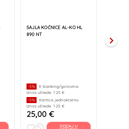
L
SAJLA KOČNICE AL-KO HL
SAJLA KO
890 NT
1320 M8
-5%
E-banking/gotovina
-5%
E-b
Iznos uštede: 1.25 €
Iznos ušte
-5%
Kartica jednokratno
-5%
Kar
Iznos uštede: 1.25 €
Iznos ušte
25,00 €
27,00
DODAJ U