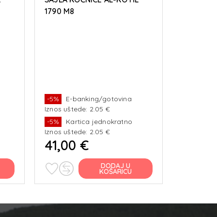
1790 M8
-5%
E-banking/gotovina
Iznos uštede: 2.05 €
-5%
Kartica jednokratno
Iznos uštede: 2.05 €
41,00 €
DODAJ U
KOŠARICU