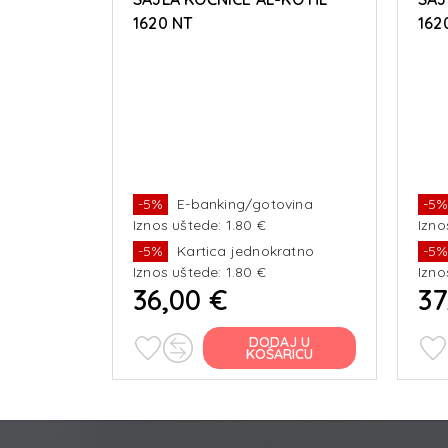
1620 NT
162
-5%
E-banking/gotovina
-5
Iznos uštede: 1.80 €
Izno
-5%
Kartica jednokratno
-5
Iznos uštede: 1.80 €
Izno
36,00 €
37
DODAJ U
KOŠARICU