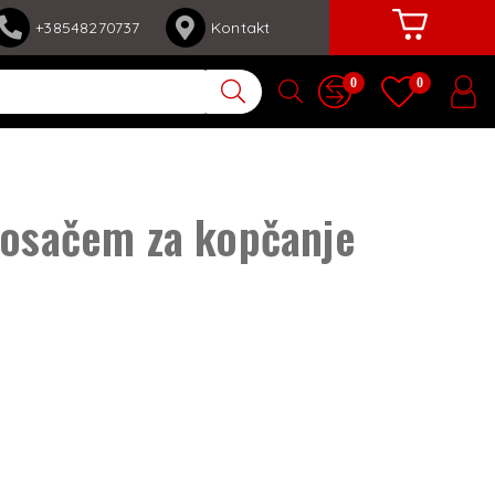
+38548270737
Kontakt
0
0
nosačem za kopčanje
n
d