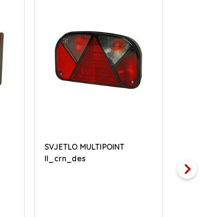
SVJETLO MULTIPOINT
SVJETLO
II_crn_des
II_crn_lij