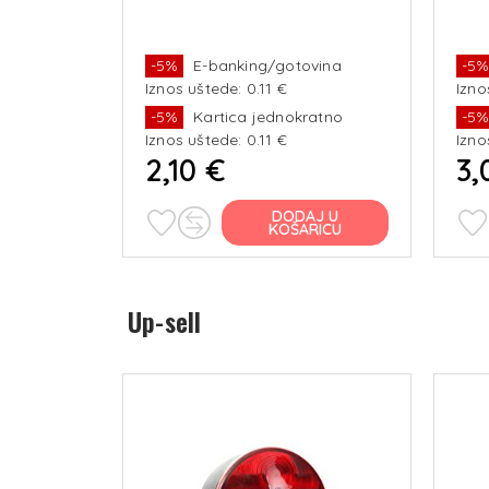
vina
-5%
E-banking/gotovina
-5
Iznos uštede: 0.11 €
Izno
ratno
-5%
Kartica jednokratno
-5
Iznos uštede: 0.11 €
Izno
2,10 €
3,
J U
DODAJ U
RICU
KOŠARICU
Up-sell