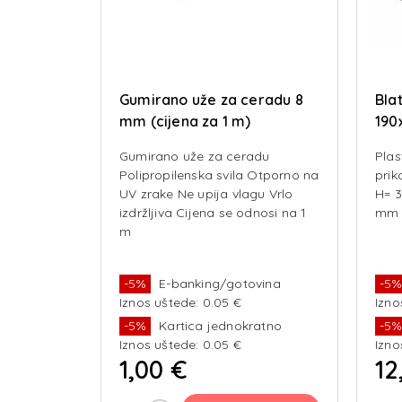
Gumirano uže za ceradu 8
Bla
mm (cijena za 1 m)
190
Gumirano uže za ceradu
Plas
Polipropilenska svila Otporno na
prik
UV zrake Ne upija vlagu Vrlo
H= 
izdržljiva Cijena se odnosi na 1
mm
m
-5%
E-banking/gotovina
-5
Iznos uštede: 0.05 €
Izno
-5%
Kartica jednokratno
-5
Iznos uštede: 0.05 €
Izno
1,00 €
12