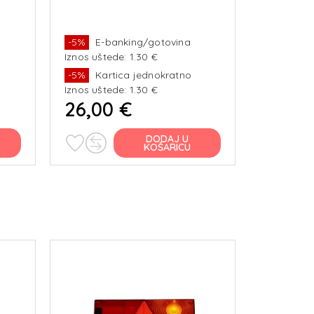
-5%
E-banking/gotovina
-5%
E-b
Iznos uštede: 1.30 €
Iznos ušte
-5%
Kartica jednokratno
-5%
Kar
Iznos uštede: 1.30 €
Iznos ušte
26,00 €
26,00
DODAJ U
KOŠARICU