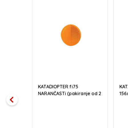
T V 5-
KATADIOPTER fi75
KAT
NARANČASTi (pakiranje od 2
156
kom)