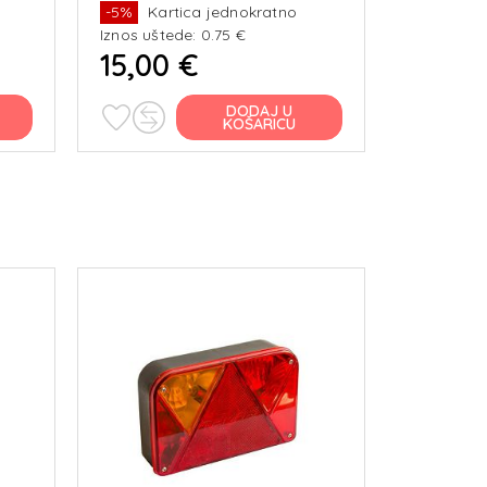
-5%
Kartica jednokratno
-5%
Kar
Iznos uštede: 0.75 €
Iznos ušte
15,00 €
15,00
DODAJ U
KOŠARICU