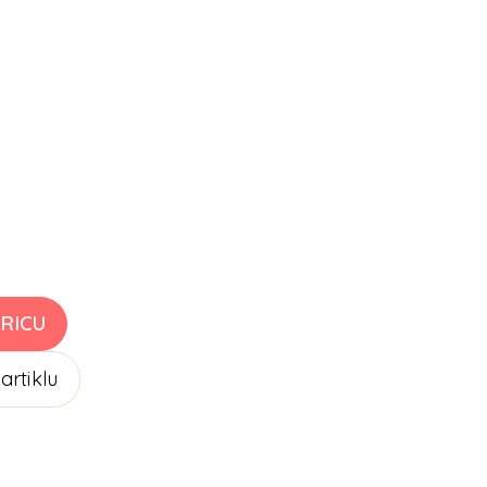
RICU
 artiklu