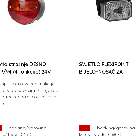
etlo stražnje DESNO
SVJETLO FLEXIPOINT
P/94 (4 funkcije) 24V
BIJELO+NOSAČ ZA
BLATOBRAN
žnje svjetlo W19P Funkcije
tla: štop, pozicija, žmigavac,
tlo registarske pločice 24 V
no
%
E-banking/gotovina
-5%
E-banking/gotovina
s uštede: 0.65 €
Iznos uštede: 0.68 €