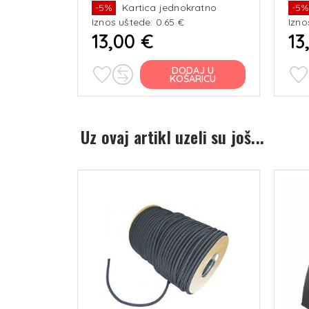
ratno
-5%
Kartica jednokratno
-5
Iznos uštede: 0.65 €
Izno
13,00 €
13
J U
DODAJ U
RICU
KOŠARICU
Uz ovaj artikl uzeli su još...