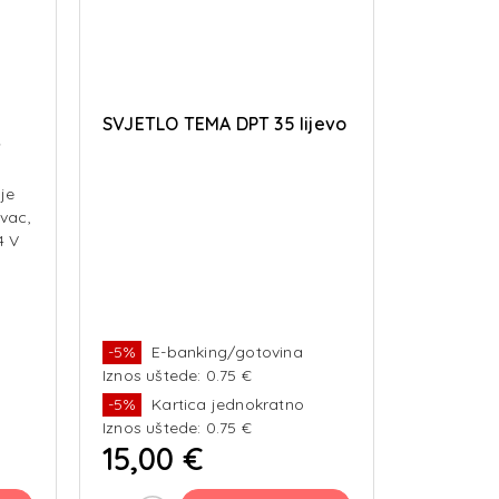
SVJETLO TEMA DPT 35 lijevo
V
je
avac,
4 V
-5%
E-banking/gotovina
Iznos uštede: 0.75 €
-5%
Kartica jednokratno
Iznos uštede: 0.75 €
15,00 €