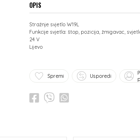
OPIS
Stražnje svjetlo W19L
Funkcije svjetla: štop, pozicija, žmigavac, svjet
24 V
P
Spremi
Usporedi
p