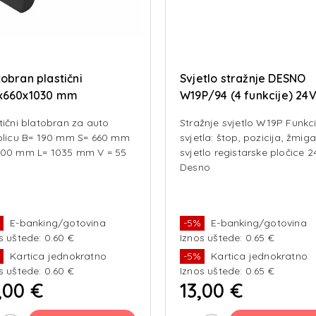
tobran plastični
Svjetlo stražnje DESNO
x660x1030 mm
W19P/94 (4 funkcije) 24
tični blatobran za auto
Stražnje svjetlo W19P Funkci
olicu B= 190 mm S= 660 mm
svjetla: štop, pozicija, žmig
300 mm L= 1035 mm V = 55
svjetlo registarske pločice 2
Desno
%
E-banking/gotovina
-5%
E-banking/gotovina
s uštede: 0.60 €
Iznos uštede: 0.65 €
%
Kartica jednokratno
-5%
Kartica jednokratno
s uštede: 0.60 €
Iznos uštede: 0.65 €
,00 €
13,00 €