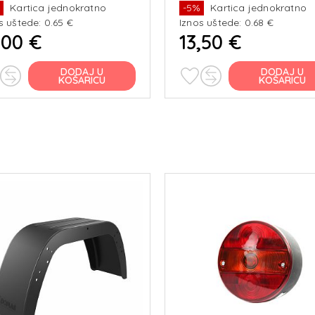
%
Kartica jednokratno
-5%
Kartica jednokratno
s uštede: 0.65 €
Iznos uštede: 0.68 €
,00 €
13,50 €
DODAJ U
DODAJ U
KOŠARICU
KOŠARICU