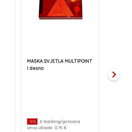
MASKA SVJETLA MULTIPOINT
MASKA S
I desno
I lijevo
-5%
E-banking/gotovina
-5%
E-b
Iznos uštede: 0.75 €
Iznos ušte