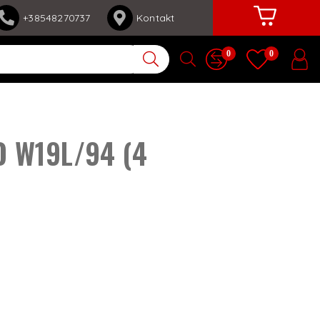
+38548270737
Kontakt
0
0
VO W19L/94 (4