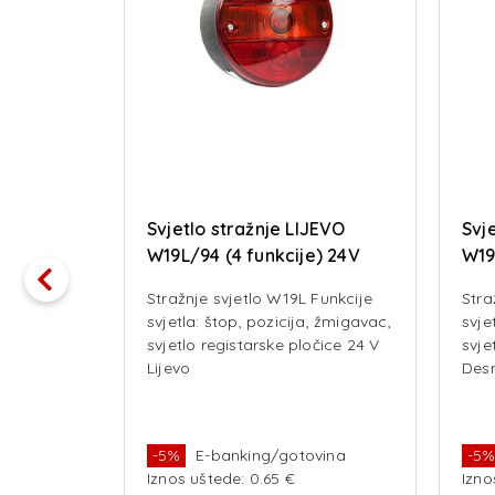
T
Svjetlo stražnje LIJEVO
Svj
SAČ
W19L/94 (4 funkcije) 24V
W19
Stražnje svjetlo W19L Funkcije
Stra
svjetla: štop, pozicija, žmigavac,
svje
svjetlo registarske pločice 24 V
svje
Lijevo
Des
vina
-5%
E-banking/gotovina
-5
Iznos uštede: 0.65 €
Izno