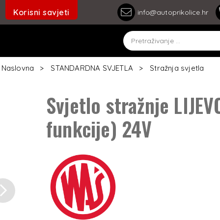
Korisni savjeti
info@autoprikolice.hr
Naslovna
STANDARDNA SVJETLA
Stražnja svjetla
Svjetlo stražnje LIJE
funkcije) 24V
Next