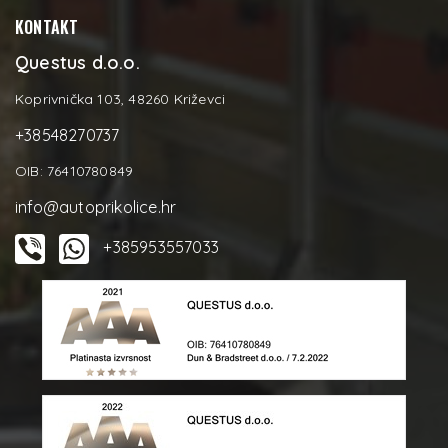
KONTAKT
Questus d.o.o.
Koprivnička 103, 48260 Križevci
+38548270737
OIB: 76410780849
info@autoprikolice.hr
+385953557033