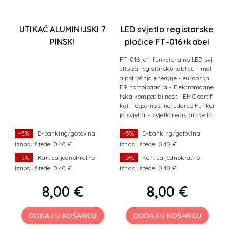
UTIKAČ ALUMINIJSKI 7
LED svjetlo registarske
PINSKI
pločice FT-016+kabel
FT-016 je 1-funkcionalno LED svj
P
etlo za registarsku tablicu - mal
l
a potrošnja energije - europska
0
E9 homologacija - Elektromagne
tska kompatibilnost - EMC certifi
kat - otpornost na udarce Funkci
ja svjetla: - svjetlo registarske ta
bl
-5%
E-banking/gotovina
-5%
E-banking/gotovina
Iznos uštede: 0.40 €
Iznos uštede: 0.40 €
I
-5%
Kartica jednokratno
-5%
Kartica jednokratno
Iznos uštede: 0.40 €
Iznos uštede: 0.40 €
I
8,00 €
8,00 €
DODAJ U KOŠARICU
DODAJ U KOŠARICU