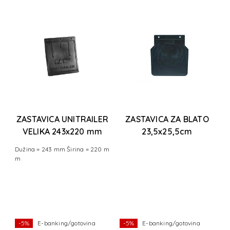
ZASTAVICA UNITRAILER
ZASTAVICA ZA BLATO
VELIKA 243x220 mm
23,5x25,5cm
)
Dužina = 243 mm Širina = 220 m
P
)
m
l
)
0
-5%
E-banking/gotovina
-5%
E-banking/gotovina