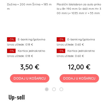
Dužina = 200 mm Širina = 185 m
Plastični blatobran za auto priko
P
m
licu B= 190 mm S= 660 mm H= 3
l
00 mm L= 1035 mm V = 55 mm
7
-5%
E-banking/gotovina
-5%
E-banking/gotovina
Iznos uštede: 0.18 €
Iznos uštede: 0.60 €
I
-5%
Kartica jednokratno
-5%
Kartica jednokratno
Iznos uštede: 0.18 €
Iznos uštede: 0.60 €
I
3,50 €
12,00 €
DODAJ U KOŠARICU
DODAJ U KOŠARICU
Up-sell