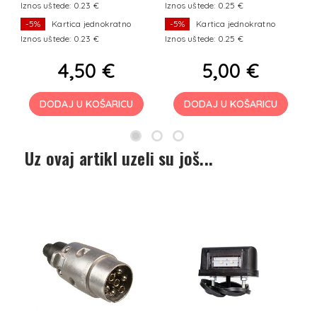
Iznos uštede: 0.23 €
Iznos uštede: 0.25 €
I
-5%
Kartica jednokratno
-5%
Kartica jednokratno
Iznos uštede: 0.23 €
Iznos uštede: 0.25 €
I
4,50 €
5,00 €
DODAJ U KOŠARICU
DODAJ U KOŠARICU
Uz ovaj artikl uzeli su još...