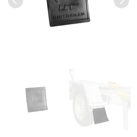
Previous
Next