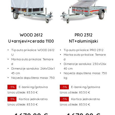
WOOD 2612
PRO 2312
U+arnjevi+cerada 1100
NT+aluminijski
N
mm
poklopac
Tip auto prikolice: WOOD 2612
Tip auto prikolice: PRO 2312
e
U
Marka auto prikolice: Temare
Marka auto prikolice: Temare
d
x1
d
Dimenzije sanduka: 230x126x
Dimenzije sanduka: 264x126x1
40 cm
50
45 cm
Najveća dopuštena masa: 750
Najveća dopuštena masa: 750
kg
kg
-5%
E-banking/gotovina
-5%
E-banking/gotovina
Iznos uštede: 83.50 €
Iznos uštede: 83.50 €
I
-5%
Kartica jednokratno
-5%
Kartica jednokratno
Iznos uštede: 83.50 €
Iznos uštede: 83.50 €
I