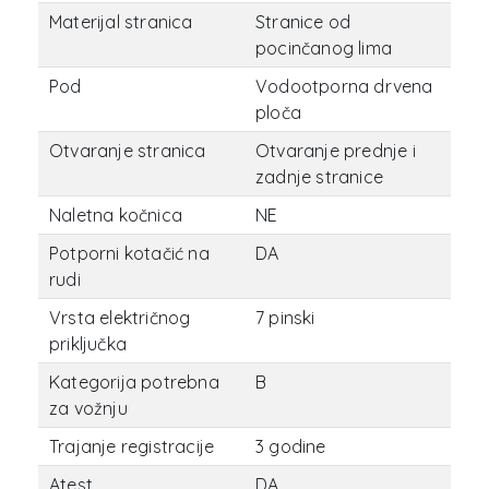
Materijal stranica
Stranice od
pocinčanog lima
Pod
Vodootporna drvena
ploča
Otvaranje stranica
Otvaranje prednje i
zadnje stranice
Naletna kočnica
NE
Potporni kotačić na
DA
rudi
Vrsta električnog
7 pinski
priključka
Kategorija potrebna
B
za vožnju
Trajanje registracije
3 godine
Atest
DA