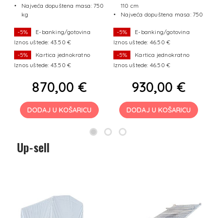
Najveća dopuštena masa: 750
110 cm
50
kg
Najveća dopuštena masa: 750
kg
-5%
E-banking/gotovina
-5%
E-banking/gotovina
Iznos uštede: 43.50 €
Iznos uštede: 46.50 €
I
-5%
Kartica jednokratno
-5%
Kartica jednokratno
Iznos uštede: 43.50 €
Iznos uštede: 46.50 €
I
870,00 €
930,00 €
DODAJ U KOŠARICU
DODAJ U KOŠARICU
Up-sell