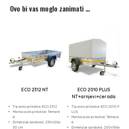
Ovo bi vas moglo zanimati …
ECO 2312 NT
ECO 2010 PLUS
a
NT+arnjevi+cerada
1
Tip auto prikolice: ECO 2312
Tip auto prikolice: ECO 2010 P
Marka auto prikolice: Temare
LUS
e
d
Marka auto prikolice: Temare
Dimenzije sanduka: 230x126x
d
x1
30 cm
Dimenzije sanduka: 200x106x