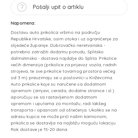
Pošalji upit o artiklu
Napomena:
Dostavu auto prikolica vršimo na području
Republike Hrvatske, osim otoka i uz ogranićenje za
slijedeće županije: Dubrovačko neretvanska -
potrebno zatražiti dodatnu ponudu, Splitsko
dalmatinska - dostava najdalje do Splita. Prikolice
većih dimenzija (prikolice za prijevoz vozila, radnih
strojeva, te sve prikolice tovarnog prostora većeg
od 3 m) preuzimaju se u poslovnici u Križevcima.
Auto prikolice koje su naručene sa dodatnom
opremom (arnjevi, cerada, dodatne stranice i sl.)
isporučuju se sa rastavljenom dodatnom
opremom i uputama za montažu, radi lakšeg
transporta i opasnosti od oštećenja. Ukoliko se na
adresu kupca ne može prići našim kamionom,
prikolica se dostavlja na najbližu moguću lokaciju.
Rok dostave je 15-20 dana.