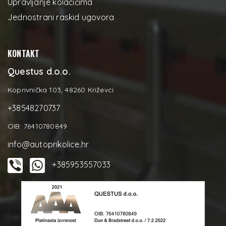
Upravljanje kolačićima
Jednostrani raskid ugovora
KONTAKT
Questus d.o.o.
Koprivnička 103, 48260 Križevci
+38548270737
OIB: 76410780849
info@autoprikolice.hr
+385953557033