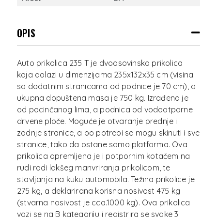
OPIS
Auto prikolica 235 T je dvoosovinska prikolica
koja dolazi u dimenzijama 235x132x35 cm (visina
sa dodatnim stranicama od podnice je 70 cm), a
ukupna dopuštena masa je 750 kg. Izrađena je
od pocinčanog lima, a podnica od vodootporne
drvene ploče. Moguće je otvaranje prednje i
zadnje stranice, a po potrebi se mogu skinuti i sve
stranice, tako da ostane samo platforma. Ova
prikolica opremljena je i potpornim kotačem na
rudi radi lakšeg manvriranja prikolicom, te
stavljanja na kuku automobila. Težina prikolice je
275 kg, a deklarirana korisna nosivost 475 kg
(stvarna nosivost je cca.1000 kg). Ova prikolica
vozi se na B kategoriju i registrira se svake 3