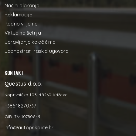
Načini plaćanja
Reklamacije
Radno vrijeme
Virtualna šetnja
Upravljanje kolačićima
Jednostrani raskid ugovora
KONTAKT
Questus d.o.o.
Koprivnička 103, 48260 Križevci
+38548270737
OIB: 76410780849
info@autoprikolice.hr