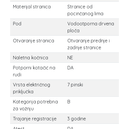
Materijal stranica
Stranice od
pocinčanog lima
Pod
Vodootporna drvena
ploča
Otvaranje stranica
Otvaranje prednje i
zadnje stranice
Naletna kočnica
NE
Potporni kotačić na
DA
rudi
Vrsta električnog
7 pinski
priključka
Kategorija potrebna
B
za vožnju
Trajanje registracije
3 godine
Atest
DA