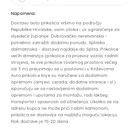
Napomena:
Dostavu auto prikolica vršimo na području
Republike Hrvatske, osim otoka i uz ogranićenje za
slijedeće županije: Dubrovačko neretvanska -
potrebno zatražiti dodatnu ponudu, Splitsko
dalmatinska - dostava najdalje do Splita. Prikolice
većih dimenzija (prikolice za prijevoz vozila, radnih
strojeva, te sve prikolice tovarnog prostora većeg
od 3 m) preuzimaju se u poslovnici u Križevcima.
Auto prikolice koje su naručene sa dodatnom
opremom (arnjevi, cerada, dodatne stranice i sl.)
isporučuju se sa rastavljenom dodatnom
opremom i uputama za montažu, radi lakšeg
transporta i opasnosti od oštećenja. Ukoliko se na
adresu kupca ne može prići našim kamionom,
prikolica se dostavlja na najbližu moguću lokaciju.
Rok dostave je 15-20 dana.