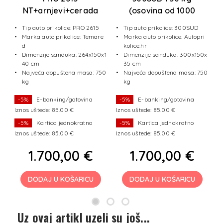
NT+arnjevi+cerada
(osovina od 1000
1100 mm
kg+pojačano rudo) +
/2
Tip auto prikolice: PRO 2615
Tip auto prikolice: 300SUD
LED svjetla
e
Marka auto prikolice: Temare
Marka auto prikolice: Autopri
d
kolice.hr
x1
Dimenzije sanduka: 264x150x1
Dimenzije sanduka: 300x150x
40 cm
35 cm
50
Najveća dopuštena masa: 750
Najveća dopuštena masa: 750
kg
kg
-5%
E-banking/gotovina
-5%
E-banking/gotovina
Iznos uštede: 85.00 €
Iznos uštede: 85.00 €
I
-5%
Kartica jednokratno
-5%
Kartica jednokratno
Iznos uštede: 85.00 €
Iznos uštede: 85.00 €
I
1.700,00 €
1.700,00 €
DODAJ U KOŠARICU
DODAJ U KOŠARICU
Uz ovaj artikl uzeli su još...