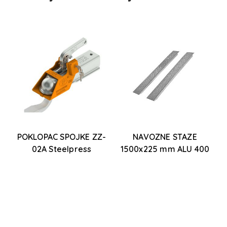
POKLOPAC SPOJKE ZZ-
NAVOZNE STAZE
02A Steelpress
1500x225 mm ALU 400
kg
P
C
u
o
a
S
ur