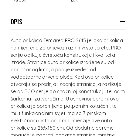
OPIS
Auto prikolica Temared PRO 2615 je laka prikolica
namijenjena za prijevoz raznih vrsta tereta. PRO
seriju odlikuje čvrstoća konstrukcije i kvaliteta
izrade. Stranice auto prikolice izrađene su od
pocinčanog lima, a pod je izveden od
vodootporne drvene ploče. Kod ove prikolice
otvaraju se prednja i zadnja stranica, a razlikuje
se od ECO serije po snažnijoj konstrukciji, te jačim
šarkama i zatvaračima. U osnovnoj opremi ova
prikolica je opremljena potpornim kotačem, te
multifunkcionalnim svjetlima sa 7 pinskom
električnom instalacijom. Dimenzije ove auto
prikolice su 263x150 cm. Od dodatne opreme
moguće je izabrati: dodatne stranice, mrežne