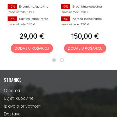
t
-5%
E-banking/gotovina
-5%
E-banking/gotovina
Iznos uštede: 1.45 €
Iznos uštede: 7.50 €
I
-5%
Kartica jednokratno
-5%
Kartica jednokratno
Iznos uštede: 1.45 €
Iznos uštede: 7.50 €
I
29,00 €
150,00 €
DODAJ U KOŠARICU
DODAJ U KOŠARICU
STRANICE
O nama
Uvjeti kupovine
Izjava o privatnosti
Dostava