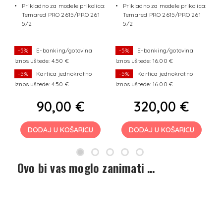
x
Prikladno za modele prikolica:
Prikladno za modele prikolica:
Temared PRO 2615/PRO 261
Temared PRO 2615/PRO 261
50
5/2
5/2
-5%
E-banking/gotovina
-5%
E-banking/gotovina
Iznos uštede: 4.50 €
Iznos uštede: 16.00 €
Iz
-5%
Kartica jednokratno
-5%
Kartica jednokratno
Iznos uštede: 4.50 €
Iznos uštede: 16.00 €
Iz
90,00 €
320,00 €
DODAJ U KOŠARICU
DODAJ U KOŠARICU
Ovo bi vas moglo zanimati …