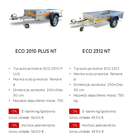
ECO 2010 PLUS NT
ECO 2312 NT
a
1
Tip auto prikolice: ECO 2010 P
Tip auto prikolice: ECO 2312
LUS
Marka auto prikolice: Temare
e
Marka auto prikolice: Temare
d
d
Dimenzije sanduka: 230x126x
x1
Dimenzije sanduka: 200x106x
30 cm
30 cm
Najveća dopuštena masa: 750
50
Najveća dopuštena masa: 750
kg
kg
-5%
E-banking/gotovina
-5%
E-banking/gotovina
Iznos uštede: 36.00 €
Iznos uštede: 43.50 €
I
-5%
Kartica jednokratno
-5%
Kartica jednokratno
Iznos uštede: 36.00 €
Iznos uštede: 43.50 €
I