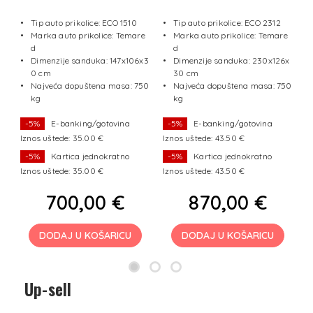
1
Tip auto prikolice: ECO 1510
Tip auto prikolice: ECO 2312
Marka auto prikolice: Temare
Marka auto prikolice: Temare
e
d
d
Dimenzije sanduka: 147x106x3
Dimenzije sanduka: 230x126x
x1
0 cm
30 cm
Najveća dopuštena masa: 750
Najveća dopuštena masa: 750
50
kg
kg
-5%
E-banking/gotovina
-5%
E-banking/gotovina
Iznos uštede: 35.00 €
Iznos uštede: 43.50 €
I
-5%
Kartica jednokratno
-5%
Kartica jednokratno
Iznos uštede: 35.00 €
Iznos uštede: 43.50 €
I
700,00 €
870,00 €
DODAJ U KOŠARICU
DODAJ U KOŠARICU
Up-sell