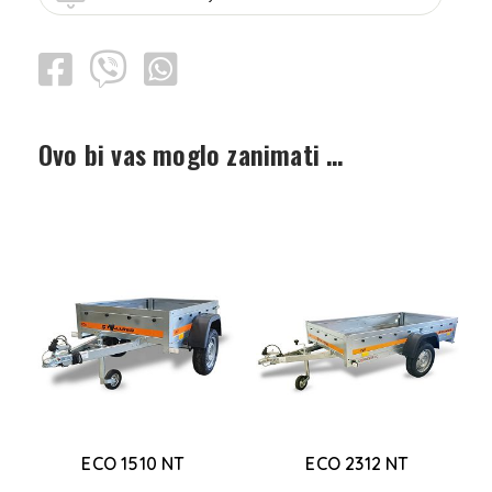
Ovo bi vas moglo zanimati …
ECO 1510 NT
ECO 2312 NT
a