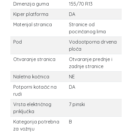
Dimenzija guma
155/70 R13
Kiper platforma
DA
Materijal stranica
Stranice od
pocinčanog lima
Pod
Vodootporna drvena
ploča
Otvaranje stranica
Otvaranje prednje i
zadnje stranice
Naletna kočnica
NE
Potporni kotačić na
DA
rudi
Vrsta električnog
7 pinski
priključka
Kategorija potrebna
B
za vožnju