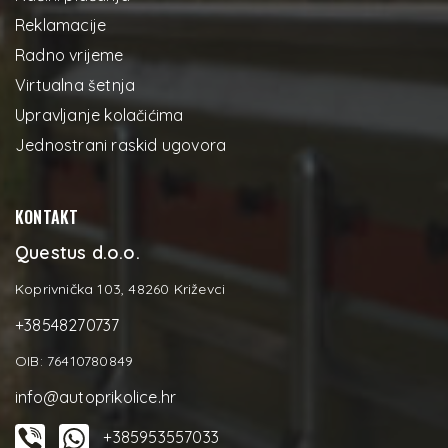
Reklamacije
Radno vrijeme
Virtualna šetnja
Upravljanje kolačićima
Jednostrani raskid ugovora
KONTAKT
Questus d.o.o.
Koprivnička 103, 48260 Križevci
+38548270737
OIB: 76410780849
info@autoprikolice.hr
+385953557033