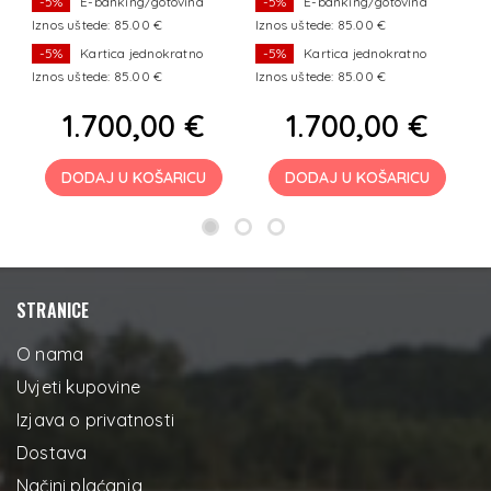
-5%
E-banking/gotovina
-5%
E-banking/gotovina
Iznos uštede: 85.00 €
Iznos uštede: 85.00 €
I
-5%
Kartica jednokratno
-5%
Kartica jednokratno
Iznos uštede: 85.00 €
Iznos uštede: 85.00 €
I
1.700,00 €
1.700,00 €
DODAJ U KOŠARICU
DODAJ U KOŠARICU
STRANICE
O nama
Uvjeti kupovine
Izjava o privatnosti
Dostava
Načini plaćanja