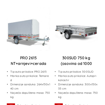
PRO 2615
300SUD 750 kg
NT+arnjevi+cerada
(osovina od 1000
1100 mm
kg+pojačano rudo) +
/2
Tip auto prikolice: PRO 2615
Tip auto prikolice: 300SUD
LED svjetla
e
Marka auto prikolice: Temare
Marka auto prikolice: Autopri
d
kolice.hr
x1
Dimenzije sanduka: 264x150x1
Dimenzije sanduka: 300x150x
40 cm
35 cm
50
Najveća dopuštena masa: 750
Najveća dopuštena masa: 750
kg
kg