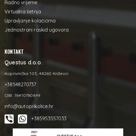
Radno vrijeme
Virtualna šetnja
Upravljanje kolačićima
Jednostrani raskid ugovora
KONTAKT
Questus d.o.o.
Koprivnička 103, 48260 Križevci
+38548270737
OIB: 76410780849
info@autoprikolice.hr
+385953557033