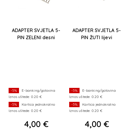
IN
ADAPTER SVJETLA 5-
ADAPTER SVJETLA 5-
PIN ZELENI desni
PIN ŽUTI lijevi
sk
Ba
ka
d
-
m
-5%
E-banking/gotovina
-5%
E-banking/gotovina
Iznos uštede: 0.20 €
Iznos uštede: 0.20 €
I
-5%
Kartica jednokratno
-5%
Kartica jednokratno
Iznos uštede: 0.20 €
Iznos uštede: 0.20 €
I
4,00 €
4,00 €