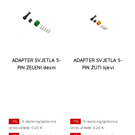
ADAPTER SVJETLA 5-
ADAPTER SVJETLA 5-
U
b
PIN ZELENI desni
PIN ŽUTI lijevi
-5%
E-banking/gotovina
-5%
E-banking/gotovina
Iznos uštede: 0.20 €
Iznos uštede: 0.20 €
I