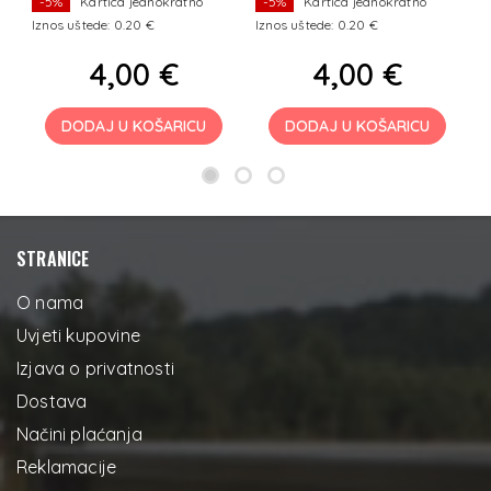
-5%
Kartica jednokratno
-5%
Kartica jednokratno
Iznos uštede: 0.20 €
Iznos uštede: 0.20 €
I
4,00 €
4,00 €
DODAJ U KOŠARICU
DODAJ U KOŠARICU
STRANICE
O nama
Uvjeti kupovine
Izjava o privatnosti
Dostava
Načini plaćanja
Reklamacije