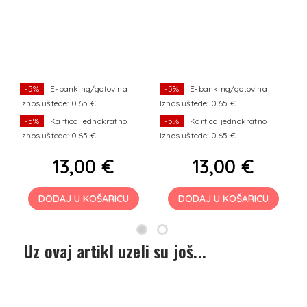
m
e
r
s
-5%
E-banking/gotovina
-5%
E-banking/gotovina
Iznos uštede: 0.65 €
Iznos uštede: 0.65 €
I
-5%
Kartica jednokratno
-5%
Kartica jednokratno
Iznos uštede: 0.65 €
Iznos uštede: 0.65 €
I
13,00 €
13,00 €
DODAJ U KOŠARICU
DODAJ U KOŠARICU
Uz ovaj artikl uzeli su još...