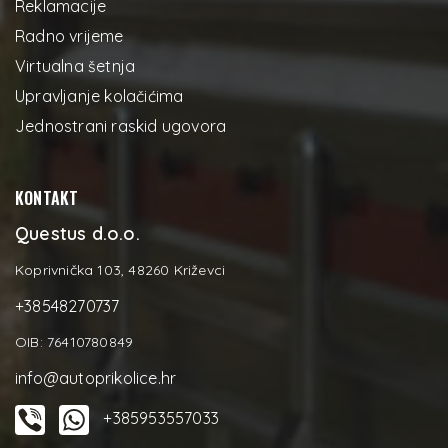
Reklamacije
Radno vrijeme
Virtualna šetnja
Upravljanje kolačićima
Jednostrani raskid ugovora
KONTAKT
Questus d.o.o.
Koprivnička 103, 48260 Križevci
+38548270737
OIB: 76410780849
info@autoprikolice.hr
+385953557033