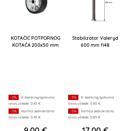
9-
KOTAČIĆ POTPORNOG
Stabilizator Valeryd
KOTAČA 200x50 mm
600 mm fi48
-5%
E-banking/gotovina
-5%
E-banking/gotovina
Iznos uštede: 0.45 €
Iznos uštede: 0.85 €
I
-5%
Kartica jednokratno
-5%
Kartica jednokratno
Iznos uštede: 0.45 €
Iznos uštede: 0.85 €
I
9,00 €
17,00 €