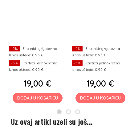
WINTERHOFF
u
li
m
m
)
 1
ro
-5%
E-banking/gotovina
-5%
E-banking/gotovina
Iznos uštede: 0.95 €
Iznos uštede: 0.95 €
Iz
-5%
Kartica jednokratno
-5%
Kartica jednokratno
Iznos uštede: 0.95 €
Iznos uštede: 0.95 €
Iz
19,00 €
19,00 €
DODAJ U KOŠARICU
DODAJ U KOŠARICU
Uz ovaj artikl uzeli su još...