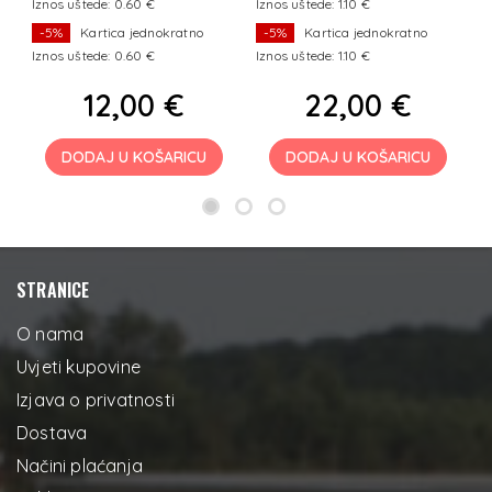
Iznos uštede: 0.60 €
Iznos uštede: 1.10 €
Iz
-5%
Kartica jednokratno
-5%
Kartica jednokratno
Iznos uštede: 0.60 €
Iznos uštede: 1.10 €
Iz
12,00 €
22,00 €
DODAJ U KOŠARICU
DODAJ U KOŠARICU
STRANICE
O nama
Uvjeti kupovine
Izjava o privatnosti
Dostava
Načini plaćanja