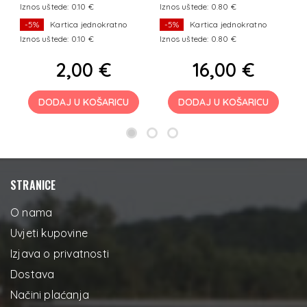
Iznos uštede: 0.10 €
Iznos uštede: 0.80 €
I
-5%
Kartica jednokratno
-5%
Kartica jednokratno
Iznos uštede: 0.10 €
Iznos uštede: 0.80 €
I
2,00 €
16,00 €
DODAJ U KOŠARICU
DODAJ U KOŠARICU
STRANICE
O nama
Uvjeti kupovine
Izjava o privatnosti
Dostava
Načini plaćanja