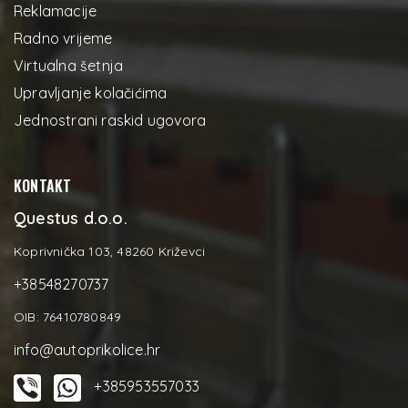
Reklamacije
Radno vrijeme
Virtualna šetnja
Upravljanje kolačićima
Jednostrani raskid ugovora
KONTAKT
Questus d.o.o.
Koprivnička 103, 48260 Križevci
+38548270737
OIB: 76410780849
info@autoprikolice.hr
+385953557033