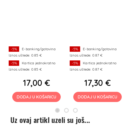
-5%
E-banking/gotovina
-5%
E-banking/gotovina
Iznos uštede: 0.85 €
Iznos uštede: 0.87 €
I
-5%
Kartica jednokratno
-5%
Kartica jednokratno
Iznos uštede: 0.85 €
Iznos uštede: 0.87 €
I
17,00 €
17,30 €
DODAJ U KOŠARICU
DODAJ U KOŠARICU
Uz ovaj artikl uzeli su još...