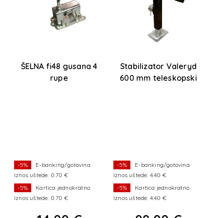
ŠELNA fi48 gusana 4
Stabilizator Valeryd
rupe
600 mm teleskopski
-5%
E-banking/gotovina
-5%
E-banking/gotovina
Iznos uštede: 0.70 €
Iznos uštede: 4.40 €
-5%
Kartica jednokratno
-5%
Kartica jednokratno
Iznos uštede: 0.70 €
Iznos uštede: 4.40 €