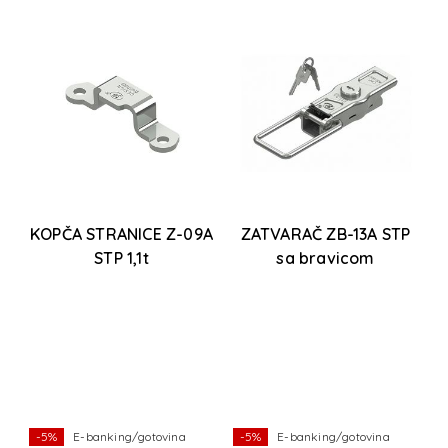
KOPČA STRANICE Z-09A
ZATVARAČ ZB-13A STP
S
STP 1,1t
sa bravicom
e
x
50
-5%
E-banking/gotovina
-5%
E-banking/gotovina