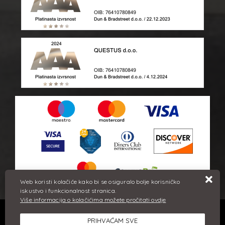
Web koristi kolačiće kako bi se osiguralo bolje korisničko
iskustvo i funkcionalnost stranica.
Više informacija o kolačićima možete pročitati ovdje
Sve cijene iskazane su u eurima i uključuju PDV. Trudimo se dati
PRIHVAĆAM SVE
što bolji i točniji opis i sliku. Unatoč tome, ne možemo