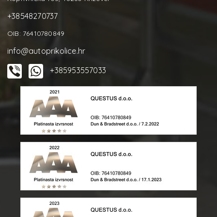
+38548270737
OIB: 76410780849
info@autoprikolice.hr
+385953557033