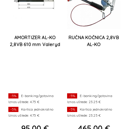
AMORTIZER AL-KO
RUČNA KOČNICA 2,8VB
2,8VB 610 mm Valeryd
AL-KO
-5%
E-banking/gotovina
-5%
E-banking/gotovina
Iznos uštede: 4.75 €
Iznos uštede: 23.25 €
-5%
Kartica jednokratno
-5%
Kartica jednokratno
Iznos uštede: 4.75 €
Iznos uštede: 23.25 €
95,00 €
465,00 €