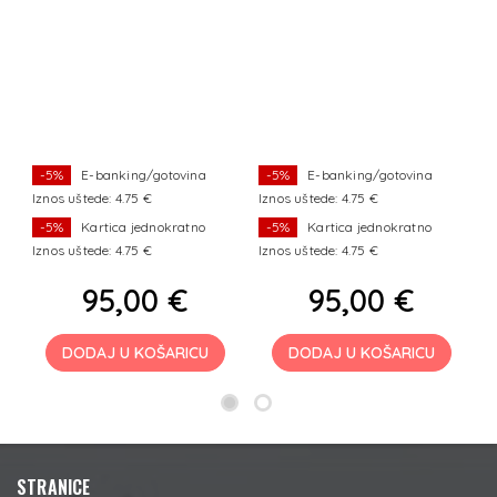
-5%
E-banking/gotovina
-5%
E-banking/gotovina
Iznos uštede: 4.75 €
Iznos uštede: 4.75 €
Iz
-5%
Kartica jednokratno
-5%
Kartica jednokratno
Iznos uštede: 4.75 €
Iznos uštede: 4.75 €
Iz
95,00 €
95,00 €
DODAJ U KOŠARICU
DODAJ U KOŠARICU
STRANICE