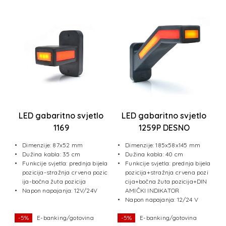
LED gabaritno svjetlo
LED gabaritno svjetlo
1169
1259P DESNO
(žuto/crveno/bijelo)
(ž/c/b+DINAMIČKI
Dimenzije: 87x52 mm
Dimenzije: 185x58x145 mm
NEON EFFECT
INDIKATOR) NEON
Dužina kabla: 35 cm
Dužina kabla: 40 cm
(univerzalno L/D)
EFFECT
Funkcije svjetla: prednja bijela
Funkcije svjetla: prednja bijela
pozicija-stražnja crvena pozic
pozicija+stražnja crvena pozi
ija-bočna žuta pozicija
cija+bočna žuta pozicija+DIN
Napon napajanja: 12V/24V
AMIČKI INDIKATOR
Napon napajanja: 12/24 V
-5%
E-banking/gotovina
-5%
E-banking/gotovina