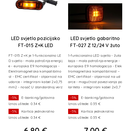
T-
LED svjetlo pozicijsko
LED svjetlo gabaritno
L
V
FT-015 Z+K LED
FT-027 Z 12/24 V žuto
žuto+gornji
tl
FT-015 Z+K je 1-funkcionalno LE
1-funkcionalno LED svjetlo - žuta
F
nosač+kabel
-
D svjetlo - mala potrošnja energij
boja – mala potrošnja energije -
et
vj
e - europska E9 homologacija -
europska E9 homologacija - Elek
a
 -
Elektromagnetska kompatibilno
tromagnetska kompatibilnost –
E
 z
st - EMC certifikat - otpornost na
EMC certifikat - otpornost na ud
t
r
udarce - integrirani kabel 2x0,75
arce - mogućnost povezivanja po
k
je
mm2 - nosač U standardnoj verz
lariteta - integrirani kabel 2x0,7
ja
iji svjetlo
5 mm
bl
-5%
E-banking/gotovina
-5%
E-banking/gotovina
Iznos uštede: 0.34 €
Iznos uštede: 0.35 €
I
-5%
Kartica jednokratno
-5%
Kartica jednokratno
Iznos uštede: 0.34 €
Iznos uštede: 0.35 €
I
6,80 €
7,00 €