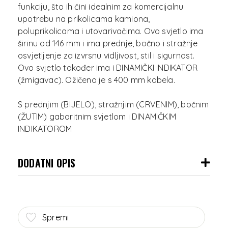
funkciju, što ih čini idealnim za komercijalnu
upotrebu na prikolicama kamiona,
poluprikolicama i utovarivačima. Ovo svjetlo ima
širinu od 146 mm i ima prednje, bočno i stražnje
osvjetljenje za izvrsnu vidljivost, stil i sigurnost.
Ovo svjetlo također ima i DINAMIČKI INDIKATOR
(žmigavac). Ožičeno je s 400 mm kabela.
S prednjim (BIJELO), stražnjim (CRVENIM), bočnim
(ŽUTIM) gabaritnim svjetlom i DINAMIČKIM
DODATNI OPIS
Spremi