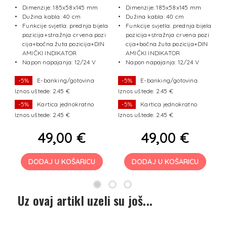
(ž/c/b+DINAMIČKI
(ž/c/b+DINAMIČKI
m
Dimenzije: 185x58x145 mm
Dimenzije: 185x58x145 mm
S
INDIKATOR) NEON
INDIKATOR) NEON
je
Dužina kabla: 40 cm
Dužina kabla: 40 cm
L
EFFECT
EFFECT
l
Funkcije svjetla: prednja bijela
Funkcije svjetla: prednja bijela
ic
t
pozicija+stražnja crvena pozi
pozicija+stražnja crvena pozi
m
t
cija+bočna žuta pozicija+DIN
cija+bočna žuta pozicija+DIN
ka
za
AMIČKI INDIKATOR
AMIČKI INDIKATOR
g
un
Napon napajanja: 12/24 V
Napon napajanja: 12/24 V
t
D
-5%
E-banking/gotovina
-5%
E-banking/gotovina
Iznos uštede: 2.45 €
Iznos uštede: 2.45 €
I
-5%
Kartica jednokratno
-5%
Kartica jednokratno
Iznos uštede: 2.45 €
Iznos uštede: 2.45 €
I
49,00 €
49,00 €
DODAJ U KOŠARICU
DODAJ U KOŠARICU
Uz ovaj artikl uzeli su još...