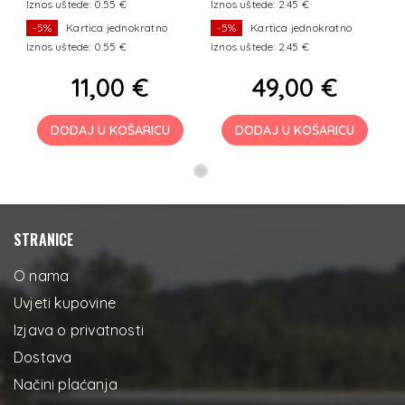
Iznos uštede: 0.55 €
Iznos uštede: 2.45 €
-5%
Kartica jednokratno
-5%
Kartica jednokratno
Iznos uštede: 0.55 €
Iznos uštede: 2.45 €
11,00 €
49,00 €
DODAJ U KOŠARICU
DODAJ U KOŠARICU
STRANICE
O nama
Uvjeti kupovine
Izjava o privatnosti
Dostava
Načini plaćanja