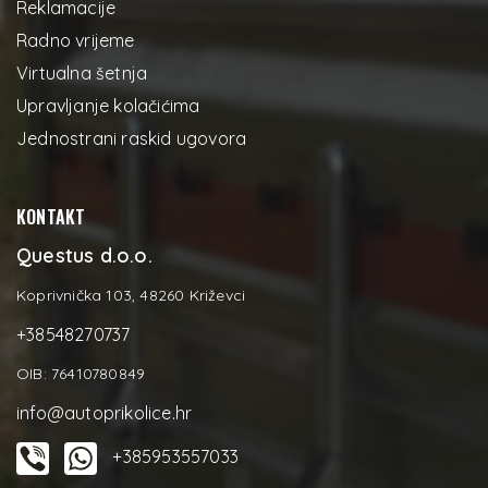
Reklamacije
Radno vrijeme
Virtualna šetnja
Upravljanje kolačićima
Jednostrani raskid ugovora
KONTAKT
Questus d.o.o.
Koprivnička 103, 48260 Križevci
+38548270737
OIB: 76410780849
info@autoprikolice.hr
+385953557033