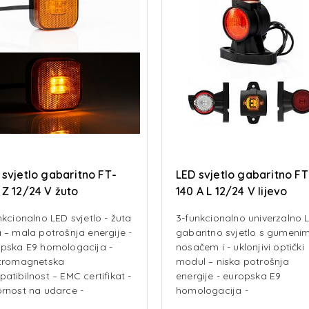
 svjetlo gabaritno FT-
LED svjetlo gabaritno FT
 Z 12/24 V žuto
140 A L 12/24 V lijevo
nkcionalno LED svjetlo - žuta
3-funkcionalno univerzalno 
 – mala potrošnja energije -
gabaritno svjetlo s gumeni
pska E9 homologacija -
nosačem i - uklonjivi optički
ktromagnetska
modul – niska potrošnja
atibilnost – EMC certifikat -
energije - europska E9
rnost na udarce -
homologacija -
ućnost povezivanja
Elektromagnetska