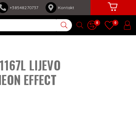
+38548270737
Kontakt
0
0
 1167L LIJEVO
 NEON EFFECT