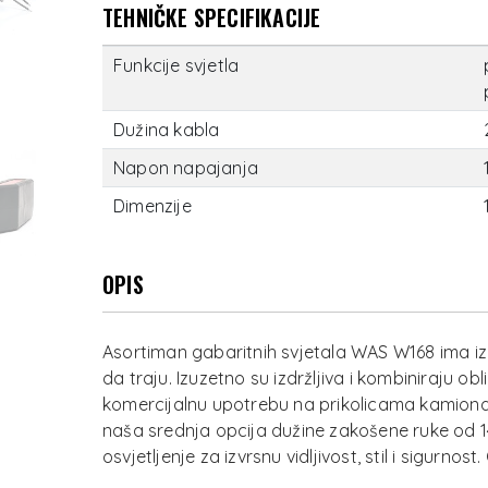
TEHNIČKE SPECIFIKACIJE
Funkcije svjetla
Dužina kabla
Napon napajanja
Dimenzije
OPIS
Asortiman gabaritnih svjetala WAS W168 ima iz
da traju. Izuzetno su izdržljiva i kombiniraju oblik
komercijalnu upotrebu na prikolicama kamiona,
naša srednja opcija dužine zakošene ruke od 1
osvjetljenje za izvrsnu vidljivost, stil i sigurno