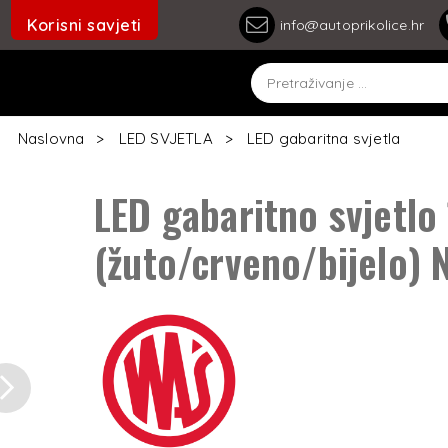
Korisni savjeti
info@autoprikolice.hr
Naslovna
LED SVJETLA
LED gabaritna svjetla
LED gabaritno svjetlo
(žuto/crveno/bijelo)
Next