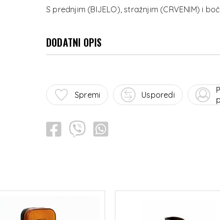
DODATNI OPIS
P
Spremi
Usporedi
p