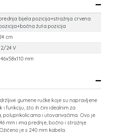
prednja bijela pozicija+stražnja crvena
pozicija+bočna žuta pozicija
24 cm
12/24 V
146x58x110 mm
držljive gumene ručke koje su napravljene
 i funkciju, što ih čini idealnim za
 poluprikolicama i utovarivačima. Ovo je
46 mm i ima prednje, bočno i stražnje
st. Ožičeno je s 240 mm kabela.