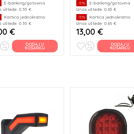
%
E-banking/gotovina
-5%
E-banking/gotovina
riteta - integrirani kabel
kompatibilnost – EMC certifi
s uštede: 0.35 €
Iznos uštede: 0.65 €
,75 mm
otpornost na udarce Funkcij
%
Kartica jednokratno
-5%
Kartica jednokratno
s uštede: 0.35 €
Iznos uštede: 0.65 €
00 €
13,00 €
DODAJ U
DODAJ U
KOŠARICU
KOŠARICU