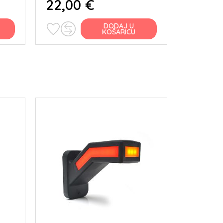
22,00 €
22,00
DODAJ U
KOŠARICU