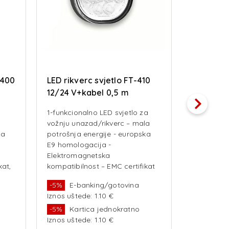
-400
LED rikverc svjetlo FT-410
LED gabar
12/24 V+kabel 0,5 m
LIJEVO (
NEON EF
1-funkcionalno LED svjetlo za
Dimenzi
vožnju unazad/rikverc – mala
Dužina 
ka
potrošnja energije - europska
Funkcije
E9 homologacija -
pozicija+s
Elektromagnetska
pozicija+b
kat,
kompatibilnost – EMC certifikat
Napon n
R10 - otpornost na udarce -
-5%
E-banking/gotovina
-5%
E-b
mogućnost povezivanja
Iznos uštede: 1.10 €
Iznos ušte
polariteta Funkcije lampe: - svjet
-5%
Kartica jednokratno
-5%
Kar
Iznos uštede: 1.10 €
Iznos ušte