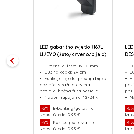
lo 1165P
LED gabaritno svjetlo 1167L
LED
o/bijelo)
LIJEVO (žuto/crveno/bijelo)
DES
NEON EFFECT
NEO
145 mm
Dimenzije: 146x58x110 mm
D
m
Dužina kabla: 24 cm
D
dnja bijela
Funkcije svjetla: prednja bijela
Fu
ena
pozicija+stražnja crvena
pozi
ozicija
pozicija+bočna žuta pozicija
pozi
2/24 V
Napon napajanja: 12/24 V
N
vina
-5%
E-banking/gotovina
-5
Iznos uštede: 0.95 €
Izno
ratno
-5%
Kartica jednokratno
-5
Iznos uštede: 0.95 €
Izno