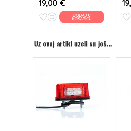
19,00 €
19
J U
DODAJ U
RICU
KOŠARICU
Uz ovaj artikl uzeli su još...