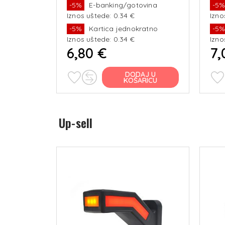
vina
-5%
E-banking/gotovina
-5
e o
integrirani kabel 2x0,75 mm2 -
pola
Iznos uštede: 0.34 €
Izno
nosač U standardnoj verziji
2x0
ratno
svjetlo
-5%
Kartica jednokratno
-5
Iznos uštede: 0.34 €
Izno
6,80 €
7,
J U
DODAJ U
RICU
KOŠARICU
Up-sell