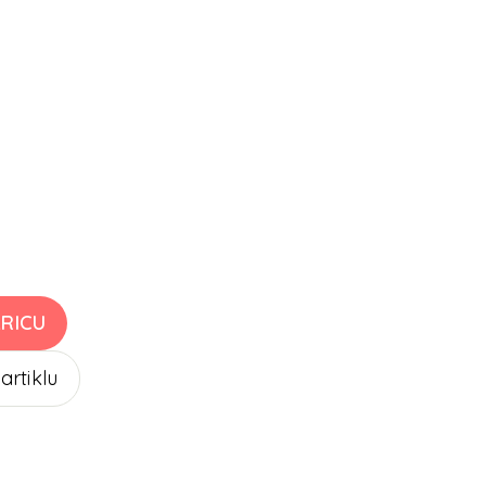
RICU
 artiklu