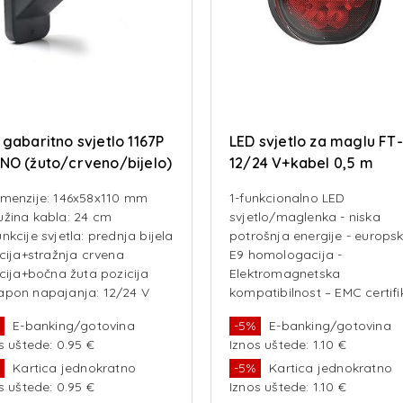
 gabaritno svjetlo 1167P
LED svjetlo za maglu FT
NO (žuto/crveno/bijelo)
12/24 V+kabel 0,5 m
N EFFECT
imenzije: 146x58x110 mm
1-funkcionalno LED
užina kabla: 24 cm
svjetlo/maglenka - niska
nkcije svjetla: prednja bijela
potrošnja energije - europs
cija+stražnja crvena
E9 homologacija -
cija+bočna žuta pozicija
Elektromagnetska
apon napajanja: 12/24 V
kompatibilnost – EMC certifi
R10 - otpornost na udarce -
%
E-banking/gotovina
-5%
E-banking/gotovina
mogućnost povezivanja
s uštede: 0.95 €
Iznos uštede: 1.10 €
polariteta Funkcije lampe: -
%
Kartica jednokratno
svjetlo za maglu
-5%
Kartica jednokratno
s uštede: 0.95 €
Iznos uštede: 1.10 €