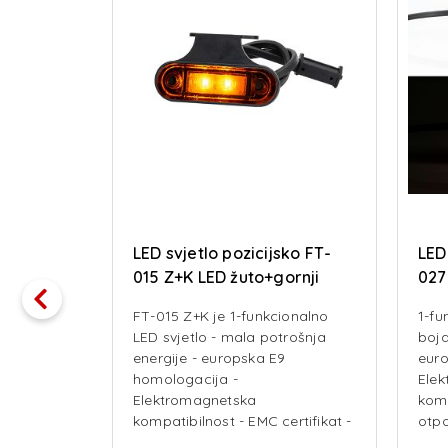
e FT-270
LED svjetlo pozicijsko FT-
LED
015 Z+K LED žuto+gornji
027
nosač+kabel
žnje
FT-015 Z+K je 1-funkcionalno
1-fu
mologacija
LED svjetlo - mala potrošnja
boja
-
energije - europska E9
euro
etlo
homologacija -
Ele
top svjetlo
Elektromagnetska
komp
a maglu -
kompatibilnost - EMC certifikat -
otpo
 12-15V -
otpornost na udarce -
mog