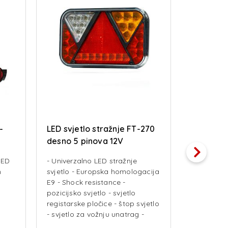
-
LED svjetlo stražnje FT-270
LED svjet
desno 5 pinova 12V
lijevo 5 
LED
- Univerzalno LED stražnje
- Univerza
m
svjetlo - Europska homologacija
svjetlo -
E9 - Shock resistance -
E9 - Shock
pozicijsko svjetlo - svjetlo
pozicijsko 
registarske pločice - štop svjetlo
registarsk
- svjetlo za vožnju unatrag -
- žmigavac
žmigavac - svjetlo za maglu - 5
5 pinski br