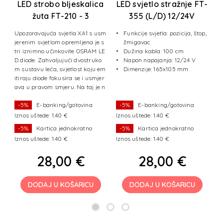
a
LED strobo bljeskalica
LED svjetlo stražnje FT-
žuta FT-210 - 3
355 (L/D) 12/24V
intervala bljeskanja
Upozoravajuća svjetla XA1 s usm
Funkcije svjetla: pozicija, štop,
jerenim svjetlom opremljena je s
žmigavac
po
tri iznimno učinkovite OSRAM LE
Dužina kabla: 100 cm
D diode. Zahvaljujući dvostruko
Napon napajanja: 12/24 V
m sustavu leća, svjetlost koju em
Dimenzije: 165x105 mm
itiraju diode fokusira se i usmjer
ava u pravom smjeru. Na taj je n
ačin svjetlosni signal vi
-5%
E-banking/gotovina
-5%
E-banking/gotovina
Iznos uštede: 1.40 €
Iznos uštede: 1.40 €
Iz
-5%
Kartica jednokratno
-5%
Kartica jednokratno
Iznos uštede: 1.40 €
Iznos uštede: 1.40 €
Iz
28,00 €
28,00 €
DODAJ U KOŠARICU
DODAJ U KOŠARICU