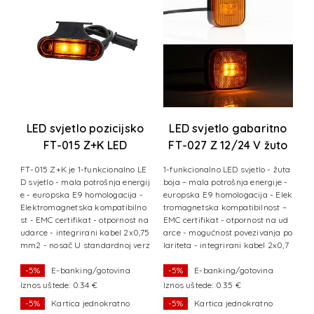
T-
LED svjetlo pozicijsko
LED svjetlo gabaritno
V
FT-015 Z+K LED
FT-027 Z 12/24 V žuto
žuto+gornji
tl
FT-015 Z+K je 1-funkcionalno LE
1-funkcionalno LED svjetlo - žuta
nosač+kabel
-
D svjetlo - mala potrošnja energij
boja – mala potrošnja energije -
vj
e - europska E9 homologacija -
europska E9 homologacija - Elek
 -
Elektromagnetska kompatibilno
tromagnetska kompatibilnost –
 z
st - EMC certifikat - otpornost na
EMC certifikat - otpornost na ud
r
udarce - integrirani kabel 2x0,75
arce - mogućnost povezivanja po
je
mm2 - nosač U standardnoj verz
lariteta - integrirani kabel 2x0,7
iji svjetlo
5 mm
-5%
E-banking/gotovina
-5%
E-banking/gotovina
Iznos uštede: 0.34 €
Iznos uštede: 0.35 €
I
-5%
Kartica jednokratno
-5%
Kartica jednokratno