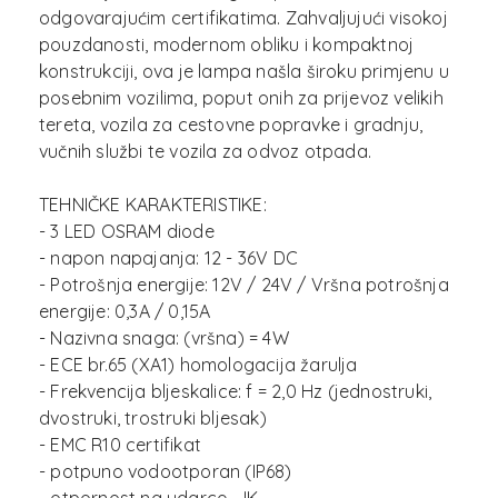
odgovarajućim certifikatima. Zahvaljujući visokoj
pouzdanosti, modernom obliku i kompaktnoj
konstrukciji, ova je lampa našla široku primjenu u
posebnim vozilima, poput onih za prijevoz velikih
tereta, vozila za cestovne popravke i gradnju,
vučnih službi te vozila za odvoz otpada.
TEHNIČKE KARAKTERISTIKE:
- 3 LED OSRAM diode
- napon napajanja: 12 - 36V DC
- Potrošnja energije: 12V / 24V / Vršna potrošnja
energije: 0,3A / 0,15A
- Nazivna snaga: (vršna) = 4W
- ECE br.65 (XA1) homologacija žarulja
- Frekvencija bljeskalice: f = 2,0 Hz (jednostruki,
dvostruki, trostruki bljesak)
- EMC R10 certifikat
- potpuno vodootporan (IP68)