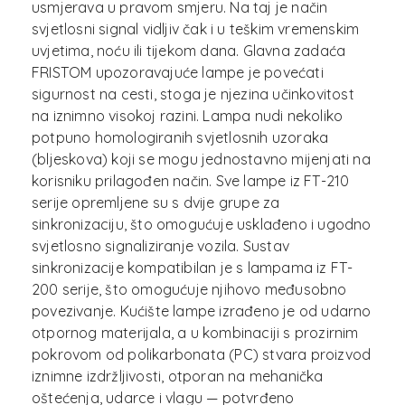
usmjerava u pravom smjeru. Na taj je način
svjetlosni signal vidljiv čak i u teškim vremenskim
uvjetima, noću ili tijekom dana. Glavna zadaća
FRISTOM upozoravajuće lampe je povećati
sigurnost na cesti, stoga je njezina učinkovitost
na iznimno visokoj razini. Lampa nudi nekoliko
potpuno homologiranih svjetlosnih uzoraka
(bljeskova) koji se mogu jednostavno mijenjati na
korisniku prilagođen način. Sve lampe iz FT-210
serije opremljene su s dvije grupe za
sinkronizaciju, što omogućuje usklađeno i ugodno
svjetlosno signaliziranje vozila. Sustav
sinkronizacije kompatibilan je s lampama iz FT-
200 serije, što omogućuje njihovo međusobno
povezivanje. Kućište lampe izrađeno je od udarno
otpornog materijala, a u kombinaciji s prozirnim
pokrovom od polikarbonata (PC) stvara proizvod
iznimne izdržljivosti, otporan na mehanička
oštećenja, udarce i vlagu — potvrđeno