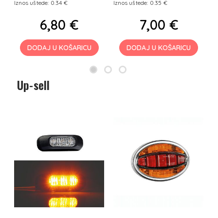
Iznos uštede: 0.34 €
Iznos uštede: 0.35 €
I
6,80 €
7,00 €
DODAJ U KOŠARICU
DODAJ U KOŠARICU
Up-sell