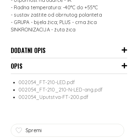
- otpornost na udarce - IK
- Radna temperatura: -40°C do +55°C
- sustav zaštite od obrnutog polariteta
- GRUPA - bijela žica; PLUS - crna žica
DODATNI OPIS
OPIS
002054_FT-210-LED.pdf
002054_FT-210_210-N-LED-ang.pdf
002054_Uputstva-FT-200.pdf
Spremi