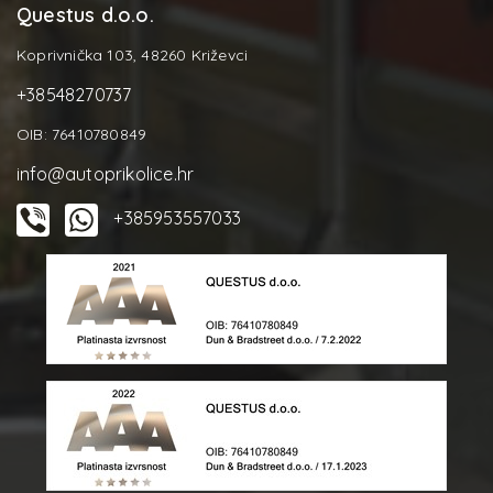
Questus d.o.o.
Koprivnička 103, 48260 Križevci
+38548270737
OIB: 76410780849
info@autoprikolice.hr
+385953557033