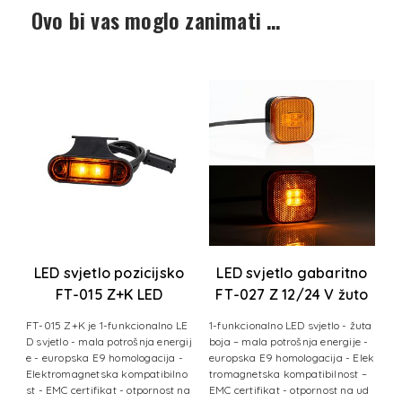
Ovo bi vas moglo zanimati …
T-
LED svjetlo pozicijsko
LED svjetlo gabaritno
V
FT-015 Z+K LED
FT-027 Z 12/24 V žuto
žuto+gornji
tl
FT-015 Z+K je 1-funkcionalno LE
1-funkcionalno LED svjetlo - žuta
nosač+kabel
-
D svjetlo - mala potrošnja energij
boja – mala potrošnja energije -
vj
e - europska E9 homologacija -
europska E9 homologacija - Elek
 -
Elektromagnetska kompatibilno
tromagnetska kompatibilnost –
 z
st - EMC certifikat - otpornost na
EMC certifikat - otpornost na ud