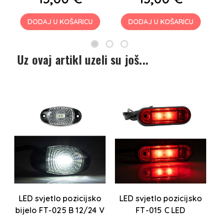
DODAJ U KOŠARICU
DODAJ U KOŠARICU
Uz ovaj artikl uzeli su još...
T-
LED svjetlo pozicijsko
LED svjetlo pozicijsko
V
bijelo FT-025 B 12/24 V
FT-015 C LED