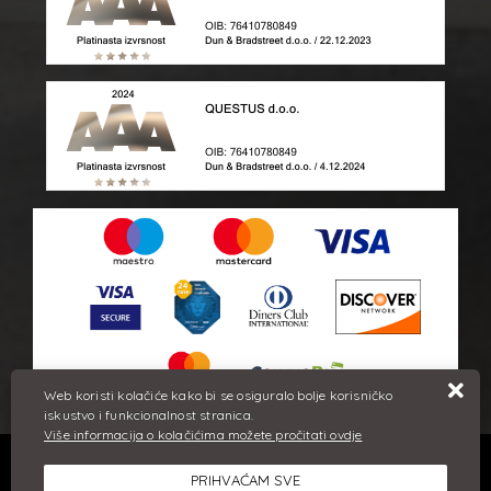
Web koristi kolačiće kako bi se osiguralo bolje korisničko
iskustvo i funkcionalnost stranica.
Više informacija o kolačićima možete pročitati ovdje
Sve cijene iskazane su u eurima i uključuju PDV. Trudimo se dati
PRIHVAĆAM SVE
što bolji i točniji opis i sliku. Unatoč tome, ne možemo