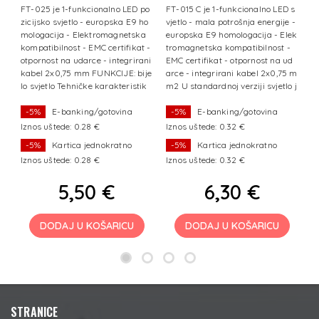
crveno+kabel
tl
FT-025 je 1-funkcionalno LED po
FT-015 C je 1-funkcionalno LED s
F
-
zicijsko svjetlo - europska E9 ho
vjetlo - mala potrošnja energije -
vj
vj
mologacija - Elektromagnetska
europska E9 homologacija - Elek
e
 -
kompatibilnost - EMC certifikat -
tromagnetska kompatibilnost -
t
 z
otpornost na udarce - integrirani
EMC certifikat - otpornost na ud
E
r
kabel 2x0,75 mm FUNKCIJE: bije
arce - integrirani kabel 2x0,75 m
a
je
lo svjetlo Tehničke karakteristik
m2 U standardnoj verziji svjetlo j
m2
e:
e
e
-5%
E-banking/gotovina
-5%
E-banking/gotovina
Iznos uštede: 0.28 €
Iznos uštede: 0.32 €
I
-5%
Kartica jednokratno
-5%
Kartica jednokratno
Iznos uštede: 0.28 €
Iznos uštede: 0.32 €
I
5,50 €
6,30 €
DODAJ U KOŠARICU
DODAJ U KOŠARICU
STRANICE