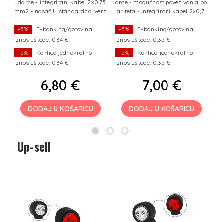
r
udarce - integrirani kabel 2x0,75
arce - mogućnost povezivanja po
je
mm2 - nosač U standardnoj verz
lariteta - integrirani kabel 2x0,7
iji svjetlo
5 mm
-5%
E-banking/gotovina
-5%
E-banking/gotovina
Iznos uštede: 0.34 €
Iznos uštede: 0.35 €
I
-5%
Kartica jednokratno
-5%
Kartica jednokratno
Iznos uštede: 0.34 €
Iznos uštede: 0.35 €
I
6,80 €
7,00 €
DODAJ U KOŠARICU
DODAJ U KOŠARICU
Up-sell