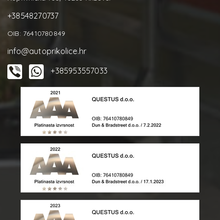
+38548270737
OIB: 76410780849
info@autoprikolice.hr
+385953557033