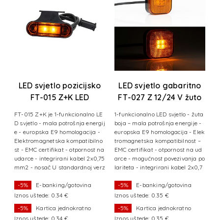
T-
LED svjetlo pozicijsko
LED svjetlo gabaritno
V
FT-015 Z+K LED
FT-027 Z 12/24 V žuto
žuto+gornji
tl
FT-015 Z+K je 1-funkcionalno LE
1-funkcionalno LED svjetlo - žuta
3
nosač+kabel
-
D svjetlo - mala potrošnja energij
boja – mala potrošnja energije -
g
vj
e - europska E9 homologacija -
europska E9 homologacija - Elek
ač
 -
Elektromagnetska kompatibilno
tromagnetska kompatibilnost –
n
 z
st - EMC certifikat - otpornost na
EMC certifikat - otpornost na ud
k
r
udarce - integrirani kabel 2x0,75
arce - mogućnost povezivanja po
g
je
mm2 - nosač U standardnoj verz
lariteta - integrirani kabel 2x0,7
er
iji svjetlo
5 mm
un
-5%
E-banking/gotovina
-5%
E-banking/gotovina
Iznos uštede: 0.34 €
Iznos uštede: 0.35 €
I
-5%
Kartica jednokratno
-5%
Kartica jednokratno
Iznos uštede: 0.34 €
Iznos uštede: 0.35 €
I