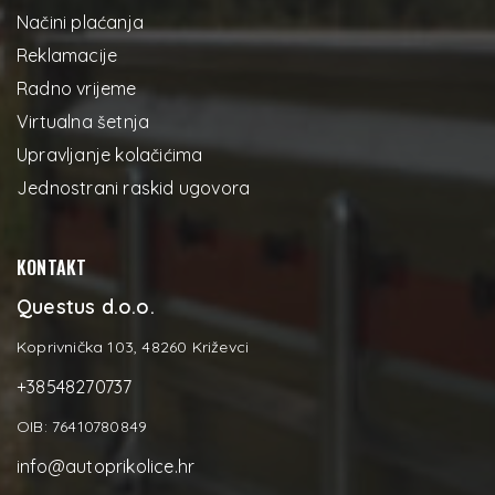
Načini plaćanja
Reklamacije
Radno vrijeme
Virtualna šetnja
Upravljanje kolačićima
Jednostrani raskid ugovora
KONTAKT
Questus d.o.o.
Koprivnička 103, 48260 Križevci
+38548270737
OIB: 76410780849
info@autoprikolice.hr