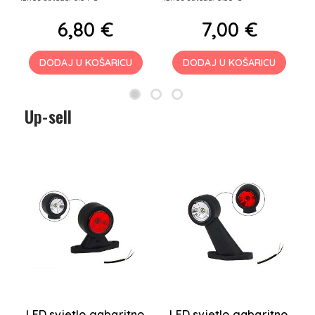
6,80 €
7,00 €
DODAJ U KOŠARICU
DODAJ U KOŠARICU
Up-sell
o
LED svjetlo gabaritno
LED svjetlo gabaritno