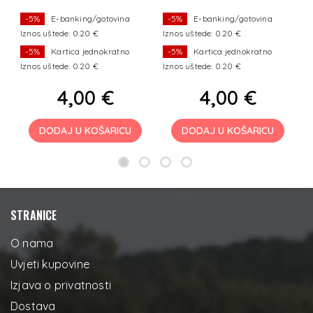
-5%
E-banking/gotovina
-5%
E-banking/gotovina
Iznos uštede: 0.20 €
Iznos uštede: 0.20 €
Iz
-5%
Kartica jednokratno
-5%
Kartica jednokratno
Iznos uštede: 0.20 €
Iznos uštede: 0.20 €
Iz
4,00 €
4,00 €
DODAJ U KOŠARICU
DODAJ U KOŠARICU
STRANICE
O nama
Uvjeti kupovine
Izjava o privatnosti
Dostava