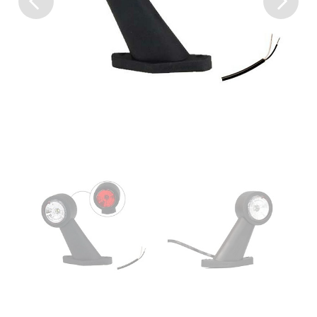
Previous
Next