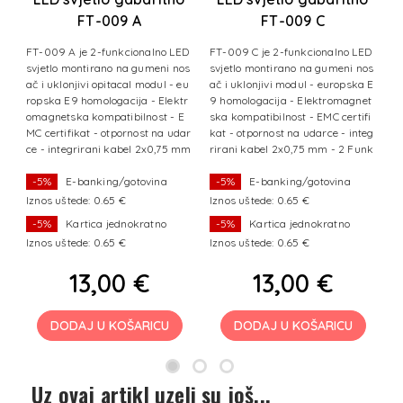
FT-009 A
FT-009 C
LED+kabel+brza
LED+kabel+brza
D
FT-009 A je 2-funkcionalno LED
FT-009 C je 2-funkcionalno LED
F
spojnica
spojnica (L/D)
os
svjetlo montirano na gumeni nos
svjetlo montirano na gumeni nos
s
 –
ač i uklonjivi opitacal modul - eu
ač i uklonjivi modul - europska E
ač
ps
ropska E9 homologacija - Elektr
9 homologacija - Elektromagnet
r
a
omagnetska kompatibilnost - E
ska kompatibilnost - EMC certifi
o
c
MC certifikat - otpornost na udar
kat - otpornost na udarce - integ
M
F
ce - integrirani kabel 2x0,75 mm
rirani kabel 2x0,75 mm - 2 Funk
c
- 2 Funkci
cije svjetl
-
-5%
E-banking/gotovina
-5%
E-banking/gotovina
Iznos uštede: 0.65 €
Iznos uštede: 0.65 €
I
-5%
Kartica jednokratno
-5%
Kartica jednokratno
Iznos uštede: 0.65 €
Iznos uštede: 0.65 €
I
13,00 €
13,00 €
DODAJ U KOŠARICU
DODAJ U KOŠARICU
Uz ovaj artikl uzeli su još...