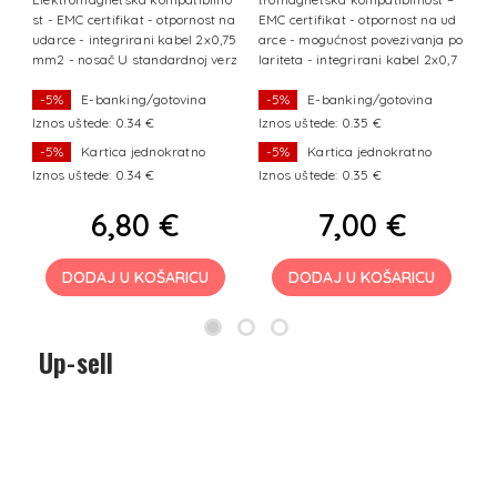
at
st - EMC certifikat - otpornost na
EMC certifikat - otpornost na ud
ra
udarce - integrirani kabel 2x0,75
arce - mogućnost povezivanja po
 b
mm2 - nosač U standardnoj verz
lariteta - integrirani kabel 2x0,7
iji svjetlo
5 mm
-5%
E-banking/gotovina
-5%
E-banking/gotovina
Iznos uštede: 0.34 €
Iznos uštede: 0.35 €
Iz
-5%
Kartica jednokratno
-5%
Kartica jednokratno
Iznos uštede: 0.34 €
Iznos uštede: 0.35 €
Iz
6,80 €
7,00 €
DODAJ U KOŠARICU
DODAJ U KOŠARICU
Up-sell