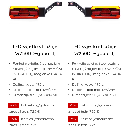
e
LED svjetlo stražnje
LED svjetlo stražnje
W250DD+gabarit,
W250DD+gabarit,
IC
DESNO, DINAMIČKI
LIJEVO, DINAMIČKI
Funkcije svjetla: štop, pozicija,
Funkcije svjetla: štop, pozicija,
INDIKATOR, 12/24V
INDIKATOR, 12/24V
rikverc, žmigavac (DINAMIČKI
rikverc, žmigavac (DINAMIČKI
ri
INDIKATOR), maglenka+GABA
INDIKATOR), maglenka+GABA
a
RIT
RIT
Dužina kabla: 195 cm
Dužina kabla: 195 cm
Napon napajanja: 12V/24V
Napon napajanja: 12V/24V
Dimenzije: 538 (302)x131x81
Dimenzije: 538 (302)x131x81
mm
mm
-5%
E-banking/gotovina
-5%
E-banking/gotovina
Iznos uštede: 7.25 €
Iznos uštede: 7.25 €
Iz
-5%
Kartica jednokratno
-5%
Kartica jednokratno
Iznos uštede: 7.25 €
Iznos uštede: 7.25 €
Iz