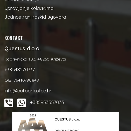
Upravljanje kolačićima
Jednostrani raskid ugovora
KONTAKT
Questus d.o.o.
Koprivnička 103, 48260 Križevci
+38548270737
OIB: 76410780849
info@autoprikolice.hr
+385953557033