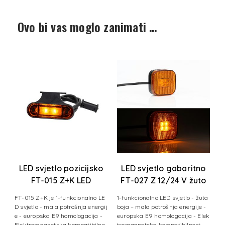
Ovo bi vas moglo zanimati …
o
LED svjetlo pozicijsko
LED svjetlo gabaritno
FT-015 Z+K LED
FT-027 Z 12/24 V žuto
žuto+gornji
a
FT-015 Z+K je 1-funkcionalno LE
1-funkcionalno LED svjetlo - žuta
nosač+kabel
g
D svjetlo - mala potrošnja energij
boja – mala potrošnja energije -
9
e - europska E9 homologacija -
europska E9 homologacija - Elek
sk
Elektromagnetska kompatibilno
tromagnetska kompatibilnost –