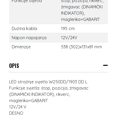
Funkcije svjetla
štop, pozicija, rikverc,
žmigavac (DINAMIČKI
INDIKATOR),
maglenka+GABARIT
Dužina kabla
195 cm
Napon napajanja
12V/24V
Dimenzije
538 (302)x131x81 mm
OPIS
LED stražnje svjetlo W250DD/1903 DD L
Funkcije svjetla: štop, pozicija, žmigavac
(DINAMIČKI INDIKATOR), rikverc,
maglenka+GABARIT
12V/24 V
DESNO