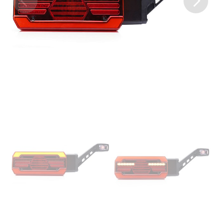
Previous
Next