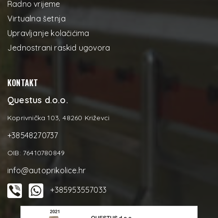
Radno vrijeme
Virtualna šetnja
Upravljanje kolačićima
Jednostrani raskid ugovora
KONTAKT
Questus d.o.o.
Koprivnička 103, 48260 Križevci
+38548270737
OIB: 76410780849
info@autoprikolice.hr
+385953557033