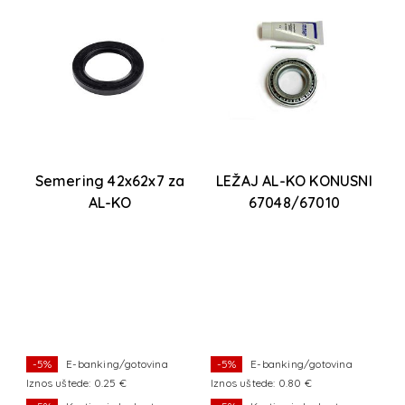
1
Semering 42x62x7 za
LEŽAJ AL-KO KONUSNI
AL-KO
67048/67010
-5%
E-banking/gotovina
-5%
E-banking/gotovina
Iznos uštede: 0.25 €
Iznos uštede: 0.80 €
Iz