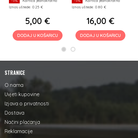
-5%
Kartica jednokratno
-5%
Kartica jednokratno
Iznos uštede: 0.25 €
Iznos uštede: 0.80 €
Iz
5,00 €
16,00 €
DODAJ U KOŠARICU
DODAJ U KOŠARICU
STRANICE
O nama
Uvjeti kupovine
Izjava o privatnosti
Dostava
Načini plaćanja
Reklamacije