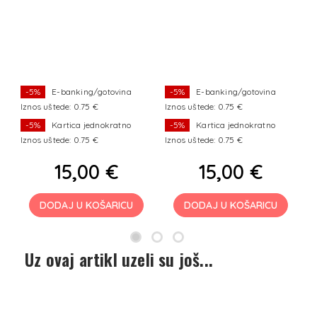
-5%
E-banking/gotovina
-5%
E-banking/gotovina
Iznos uštede: 0.75 €
Iznos uštede: 0.75 €
Iz
-5%
Kartica jednokratno
-5%
Kartica jednokratno
Iznos uštede: 0.75 €
Iznos uštede: 0.75 €
Iz
15,00 €
15,00 €
DODAJ U KOŠARICU
DODAJ U KOŠARICU
Uz ovaj artikl uzeli su još...