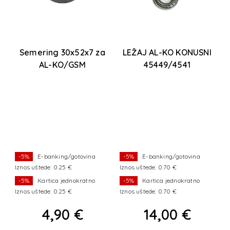
Semering 30x52x7 za
LEŽAJ AL-KO KONUSNI
AL-KO/GSM
45449/4541
1
-5%
E-banking/gotovina
-5%
E-banking/gotovina
Iznos uštede: 0.25 €
Iznos uštede: 0.70 €
I
-5%
Kartica jednokratno
-5%
Kartica jednokratno
Iznos uštede: 0.25 €
Iznos uštede: 0.70 €
I
4,90 €
14,00 €